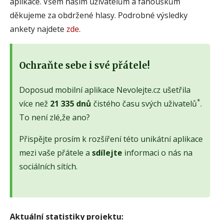
aplikace. Všem našim uživatelům a fanouškům
děkujeme za obdržené hlasy. Podrobné výsledky
ankety najdete
zde
.
Ochraňte sebe i své přátele!
Doposud mobilní aplikace Nevolejte.cz ušetřila
*
více než
21 335 dnů
čistého času svých uživatelů
.
To není zlé,že ano?
Přispějte prosím k rozšíření této unikátní aplikace
mezi vaše přátele a
sdílejte
informaci o nás na
sociálních sítích.
Aktuální statistiky projektu: