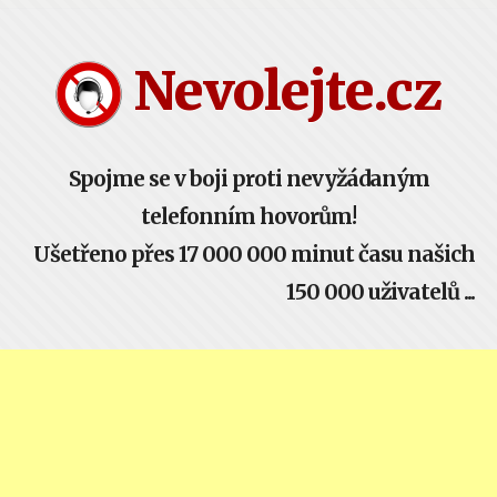
Nevolejte.cz žije komunitou - buď součástí!
Nevolejte.cz
Spojme se v boji proti nevyžádaným
telefonním hovorům!
Ušetřeno přes 17 000 000 minut času našich
150 000 uživatelů ...