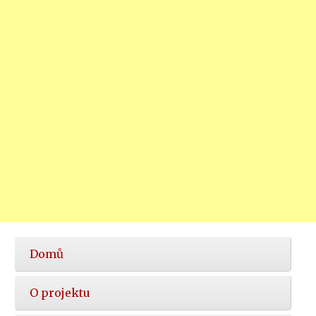
Hlavní
Domů
nabídka
O projektu