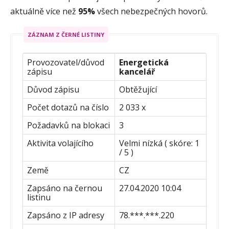
aktuálně více než
95%
všech nebezpečných hovorů.
ZÁZNAM Z ČERNÉ LISTINY
Provozovatel/důvod
Energetická
zápisu
kancelář
Důvod zápisu
Obtěžující
Počet dotazů na číslo
2 033 x
Požadavků na blokaci
3
Aktivita volajícího
Velmi nízká ( skóre: 1
/ 5 )
Země
CZ
Zapsáno na černou
27.04.2020 10:04
listinu
Zapsáno z IP adresy
78.***.***.220