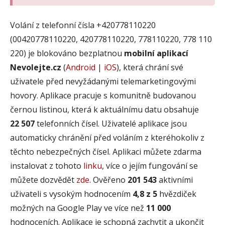
Volání z telefonní čísla +420778110220
(00420778110220, 420778110220, 778110220, 778 110
220) je blokováno bezplatnou
mobilní aplikací
Nevolejte.cz
(
Android
|
iOS
), která chrání své
uživatele před nevyžádanými telemarketingovými
hovory. Aplikace pracuje s komunitně budovanou
černou listinou, která k aktuálnímu datu obsahuje
22 507
telefonních čísel. Uživatelé aplikace jsou
automaticky chránění před voláním z kteréhokoliv z
těchto nebezpečných čísel. Aplikaci můžete zdarma
instalovat z tohoto
linku
, více o jejím fungování se
můžete dozvědět
zde
. Ověřeno
201 543
aktivními
uživateli s vysokým hodnocením
4,8 z 5
hvězdiček
možných na Google Play ve více než
11 000
hodnoceních. Aplikace je schopná zachytit a ukončit