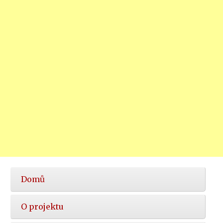
Hlavní
Domů
nabídka
O projektu