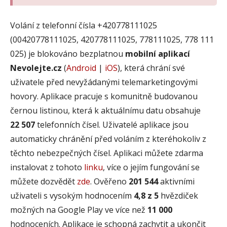
Volání z telefonní čísla +420778111025
(00420778111025, 420778111025, 778111025, 778 111
025) je blokováno bezplatnou
mobilní aplikací
Nevolejte.cz
(
Android
|
iOS
), která chrání své
uživatele před nevyžádanými telemarketingovými
hovory. Aplikace pracuje s komunitně budovanou
černou listinou, která k aktuálnímu datu obsahuje
22 507
telefonních čísel. Uživatelé aplikace jsou
automaticky chránění před voláním z kteréhokoliv z
těchto nebezpečných čísel. Aplikaci můžete zdarma
instalovat z tohoto
linku
, více o jejím fungování se
můžete dozvědět
zde
. Ověřeno
201 544
aktivními
uživateli s vysokým hodnocením
4,8 z 5
hvězdiček
možných na Google Play ve více než
11 000
hodnoceních. Aplikace je schopná zachytit a ukončit