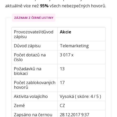
aktuálně více než
95%
všech nebezpečných hovorů.
ZÁZNAM Z ČERNÉ LISTINY
Provozovatel/důvod
Akcie
zápisu
Důvod zápisu
Telemarketing
Počet dotazů na
3 017 x
číslo
Požadavků na
13
blokaci
Počet zablokovaných
17
hovorů
Aktivita volajícího
Vysoká ( skóre: 4 / 5 )
Země
CZ
Zapsáno na černou
28.12.2017 9:37