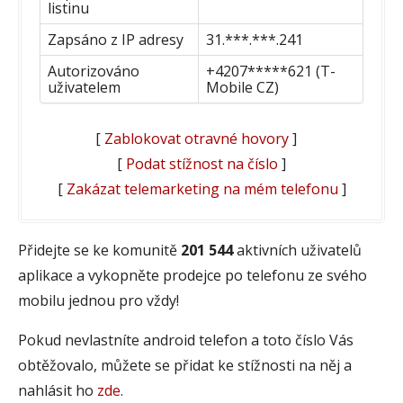
listinu
Zapsáno z IP adresy
31.***.***.241
Autorizováno
+4207*****621 (T-
uživatelem
Mobile CZ)
[
Zablokovat otravné hovory
]
[
Podat stížnost na číslo
]
[
Zakázat telemarketing na mém telefonu
]
Přidejte se ke komunitě
201 544
aktivních uživatelů
aplikace a vykopněte prodejce po telefonu ze svého
mobilu jednou pro vždy!
Pokud nevlastníte android telefon a toto číslo Vás
obtěžovalo, můžete se přidat ke stížnosti na něj a
nahlásit ho
zde
.