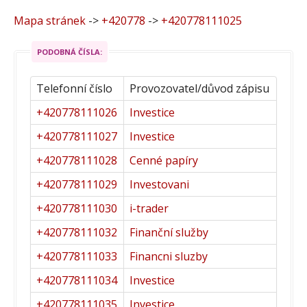
Mapa stránek
->
+420778
->
+420778111025
PODOBNÁ ČÍSLA:
Telefonní číslo
Provozovatel/důvod zápisu
+420778111026
Investice
+420778111027
Investice
+420778111028
Cenné papíry
+420778111029
Investovani
+420778111030
i-trader
+420778111032
Finanční služby
+420778111033
Financni sluzby
+420778111034
Investice
+420778111035
Investice