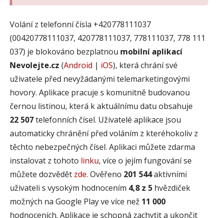
Volání z telefonní čísla +420778111037
(00420778111037, 420778111037, 778111037, 778 111
037) je blokováno bezplatnou
mobilní aplikací
Nevolejte.cz
(
Android
|
iOS
), která chrání své
uživatele před nevyžádanými telemarketingovými
hovory. Aplikace pracuje s komunitně budovanou
černou listinou, která k aktuálnímu datu obsahuje
22 507
telefonních čísel. Uživatelé aplikace jsou
automaticky chránění před voláním z kteréhokoliv z
těchto nebezpečných čísel. Aplikaci můžete zdarma
instalovat z tohoto
linku
, více o jejím fungování se
můžete dozvědět
zde
. Ověřeno
201 544
aktivními
uživateli s vysokým hodnocením
4,8 z 5
hvězdiček
možných na Google Play ve více než
11 000
hodnoceních. Aplikace je schopná zachytit a ukončit