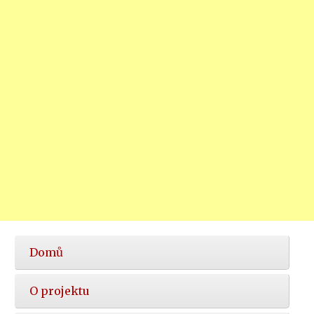
Hlavní
Domů
nabídka
O projektu