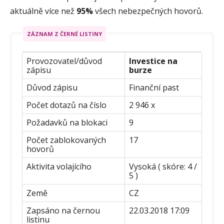
aktuálně více než
95%
všech nebezpečných hovorů.
ZÁZNAM Z ČERNÉ LISTINY
Provozovatel/důvod
Investice na
zápisu
burze
Důvod zápisu
Finanční past
Počet dotazů na číslo
2 946 x
Požadavků na blokaci
9
Počet zablokovaných
17
hovorů
Aktivita volajícího
Vysoká ( skóre: 4 /
5 )
Země
CZ
Zapsáno na černou
22.03.2018 17:09
listinu