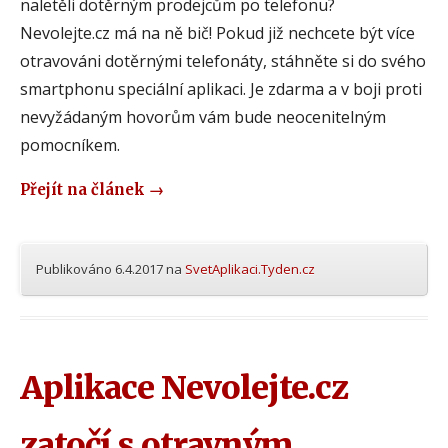
naletěli dotěrným prodejcům po telefonu?
Nevolejte.cz má na ně bič! Pokud již nechcete být více
otravováni dotěrnými telefonáty, stáhněte si do svého
smartphonu speciální aplikaci. Je zdarma a v boji proti
nevyžádaným hovorům vám bude neocenitelným
pomocníkem.
Přejít na článek
→
Publikováno
6.4.2017
na
SvetAplikaci.Tyden.cz
Aplikace Nevolejte.cz
zatočí s otravným