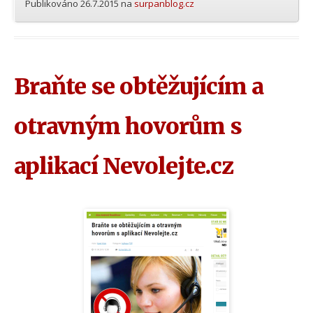
Publikováno
26.7.2015
na
surpanblog.cz
Braňte se obtěžujícím a
otravným hovorům s
aplikací Nevolejte.cz