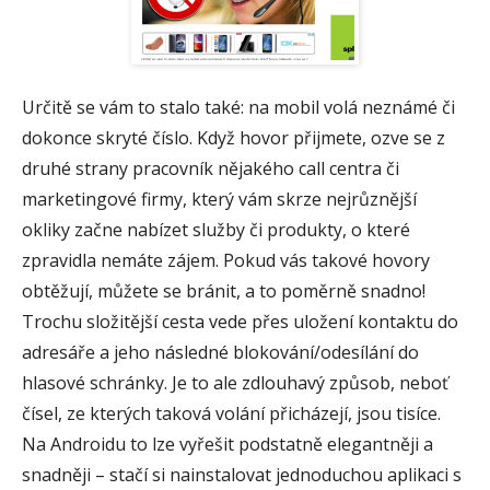
Určitě se vám to stalo také: na mobil volá neznámé či
dokonce skryté číslo. Když hovor přijmete, ozve se z
druhé strany pracovník nějakého call centra či
marketingové firmy, který vám skrze nejrůznější
okliky začne nabízet služby či produkty, o které
zpravidla nemáte zájem. Pokud vás takové hovory
obtěžují, můžete se bránit, a to poměrně snadno!
Trochu složitější cesta vede přes uložení kontaktu do
adresáře a jeho následné blokování/odesílání do
hlasové schránky. Je to ale zdlouhavý způsob, neboť
čísel, ze kterých taková volání přicházejí, jsou tisíce.
Na Androidu to lze vyřešit podstatně elegantněji a
snadněji – stačí si nainstalovat jednoduchou aplikaci s