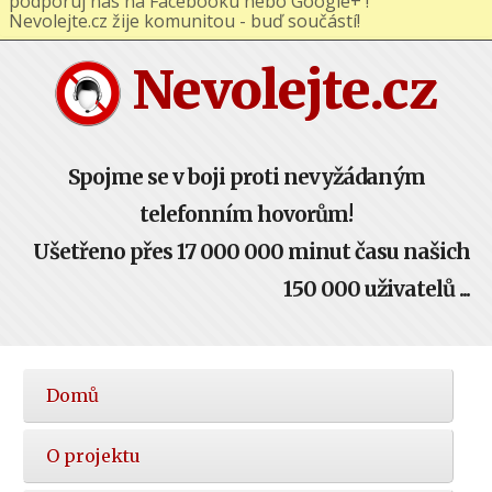
podporuj nás na Facebooku nebo Google+ !
Nevolejte.cz žije komunitou - buď součástí!
Nevolejte.cz
Spojme se v boji proti nevyžádaným
telefonním hovorům!
Ušetřeno přes 17 000 000 minut času našich
150 000 uživatelů ...
Hlavní
Domů
nabídka
O projektu