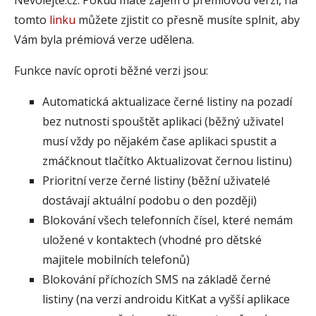
Nevolejte.cz. Pokud máte zájem o prémiovou verzi, na
tomto
linku
můžete zjistit co přesně musíte splnit, aby
Vám byla prémiová verze udělena.
Funkce navíc oproti běžné verzi jsou:
Automatická aktualizace černé listiny na pozadí
bez nutnosti spouštět aplikaci (běžný uživatel
musí vždy po nějakém čase aplikaci spustit a
zmáčknout tlačítko Aktualizovat černou listinu)
Prioritní verze černé listiny (běžní uživatelé
dostávají aktuální podobu o den později)
Blokování všech telefonních čísel, které nemám
uložené v kontaktech (vhodné pro dětské
majitele mobilních telefonů)
Blokování příchozích SMS na základě černé
listiny (na verzi androidu KitKat a vyšší aplikace