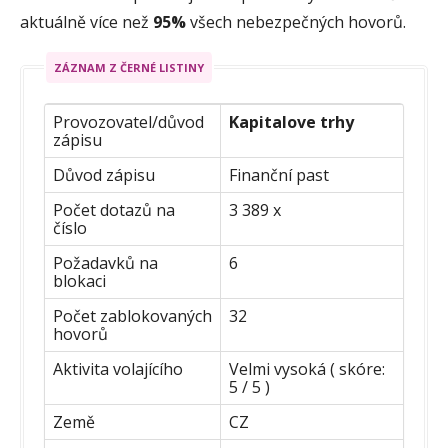
aktuálně více než
95%
všech nebezpečných hovorů.
ZÁZNAM Z ČERNÉ LISTINY
Provozovatel/důvod
Kapitalove trhy
zápisu
Důvod zápisu
Finanční past
Počet dotazů na
3 389 x
číslo
Požadavků na
6
blokaci
Počet zablokovaných
32
hovorů
Aktivita volajícího
Velmi vysoká ( skóre:
5 / 5 )
Země
CZ