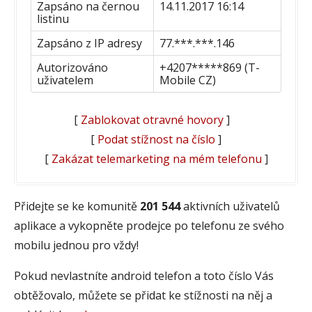
Zapsáno na černou
14.11.2017 16:14
listinu
Zapsáno z IP adresy
77.***.***.146
Autorizováno
+4207*****869 (T-
uživatelem
Mobile CZ)
[
Zablokovat otravné hovory
]
[
Podat stížnost na číslo
]
[
Zakázat telemarketing na mém telefonu
]
Přidejte se ke komunitě
201 544
aktivních uživatelů
aplikace a vykopněte prodejce po telefonu ze svého
mobilu jednou pro vždy!
Pokud nevlastníte android telefon a toto číslo Vás
obtěžovalo, můžete se přidat ke stížnosti na něj a