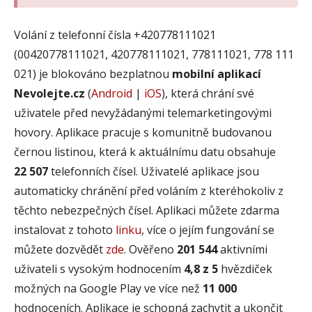
Volání z telefonní čísla +420778111021
(00420778111021, 420778111021, 778111021, 778 111
021) je blokováno bezplatnou
mobilní aplikací
Nevolejte.cz
(
Android
|
iOS
), která chrání své
uživatele před nevyžádanými telemarketingovými
hovory. Aplikace pracuje s komunitně budovanou
černou listinou, která k aktuálnímu datu obsahuje
22 507
telefonních čísel. Uživatelé aplikace jsou
automaticky chránění před voláním z kteréhokoliv z
těchto nebezpečných čísel. Aplikaci můžete zdarma
instalovat z tohoto
linku
, více o jejím fungování se
můžete dozvědět
zde
. Ověřeno
201 544
aktivními
uživateli s vysokým hodnocením
4,8 z 5
hvězdiček
možných na Google Play ve více než
11 000
hodnoceních. Aplikace je schopná zachytit a ukončit