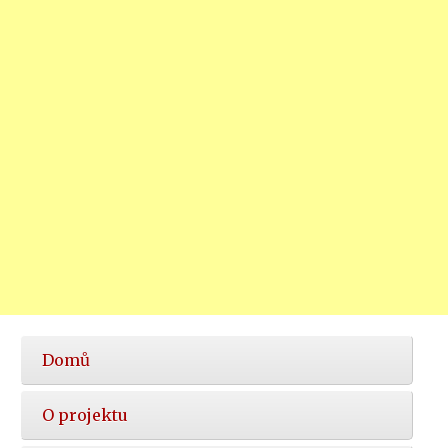
Hlavní
Domů
nabídka
O projektu