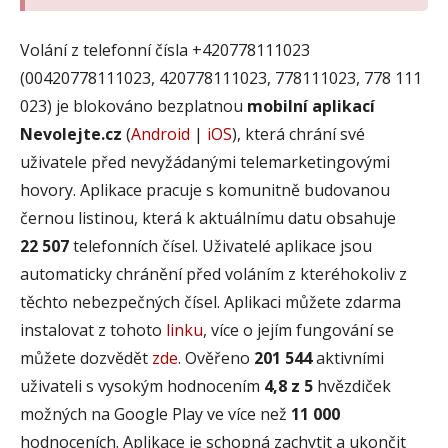
Volání z telefonní čísla +420778111023
(00420778111023, 420778111023, 778111023, 778 111
023) je blokováno bezplatnou
mobilní aplikací
Nevolejte.cz
(
Android
|
iOS
), která chrání své
uživatele před nevyžádanými telemarketingovými
hovory. Aplikace pracuje s komunitně budovanou
černou listinou, která k aktuálnímu datu obsahuje
22 507
telefonních čísel. Uživatelé aplikace jsou
automaticky chránění před voláním z kteréhokoliv z
těchto nebezpečných čísel. Aplikaci můžete zdarma
instalovat z tohoto
linku
, více o jejím fungování se
můžete dozvědět
zde
. Ověřeno
201 544
aktivními
uživateli s vysokým hodnocením
4,8 z 5
hvězdiček
možných na Google Play ve více než
11 000
hodnoceních. Aplikace je schopná zachytit a ukončit