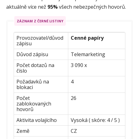
aktuálně více než
95%
všech nebezpečných hovorů.
ZÁZNAM Z ČERNÉ LISTINY
Provozovatel/důvod
Cenné papíry
zápisu
Důvod zápisu
Telemarketing
Počet dotazů na
3 090 x
číslo
Požadavků na
4
blokaci
Počet
26
zablokovaných
hovorů
Aktivita volajícího
Vysoká ( skóre: 4 / 5 )
Země
CZ