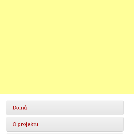
Hlavní
Domů
nabídka
O projektu