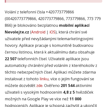
Volání z telefonní čísla +420773779866
(00420773779866, 420773779866, 773779866, 773 779
866) je blokováno bezplatnou
mobilní aplikací
Nevolejte.cz
(
Android
|
iOS
), která chrání své
uživatele před nevyžádanými telemarketingovými
hovory. Aplikace pracuje s komunitně budovanou
černou listinou, která k aktuálnímu datu obsahuje
22 507
telefonních čísel. Uživatelé aplikace jsou
automaticky chránění před voláním z kteréhokoliv z
těchto nebezpečných čísel. Aplikaci můžete zdarma
instalovat z tohoto
linku
, více o jejím fungování se
můžete dozvědět
zde
. Ověřeno
201 544
aktivními
uživateli s vysokým hodnocením
4,8 z 5
hvězdiček
možných na Google Play ve více než
11 000
hodnoceních. Aplikace je schopná zachytit a ukončit