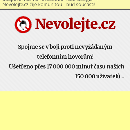
podporuj nás na Facebooku nebo Google+ !
Nevolejte.cz žije komunitou - buď součástí!
Nevolejte.cz
Spojme se v boji proti nevyžádaným
telefonním hovorům!
Ušetřeno přes 17 000 000 minut času našich
150 000 uživatelů ...