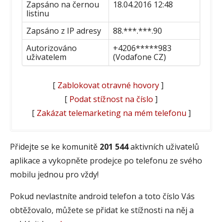
Zapsáno na černou
18.04.2016 12:48
listinu
Zapsáno z IP adresy
88.***.***.90
Autorizováno
+4206*****983
uživatelem
(Vodafone CZ)
[
Zablokovat otravné hovory
]
[
Podat stížnost na číslo
]
[
Zakázat telemarketing na mém telefonu
]
Přidejte se ke komunitě
201 544
aktivních uživatelů
aplikace a vykopněte prodejce po telefonu ze svého
mobilu jednou pro vždy!
Pokud nevlastníte android telefon a toto číslo Vás
obtěžovalo, můžete se přidat ke stížnosti na něj a