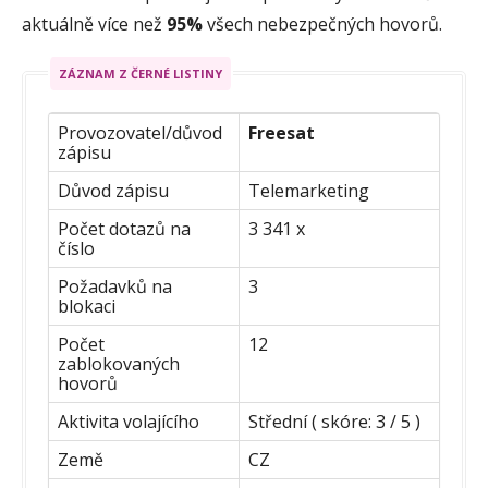
aktuálně více než
95%
všech nebezpečných hovorů.
ZÁZNAM Z ČERNÉ LISTINY
Provozovatel/důvod
Freesat
zápisu
Důvod zápisu
Telemarketing
Počet dotazů na
3 341 x
číslo
Požadavků na
3
blokaci
Počet
12
zablokovaných
hovorů
Aktivita volajícího
Střední ( skóre: 3 / 5 )
Země
CZ