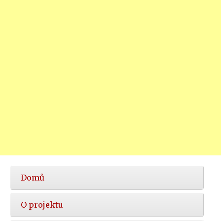
Hlavní
Domů
nabídka
O projektu