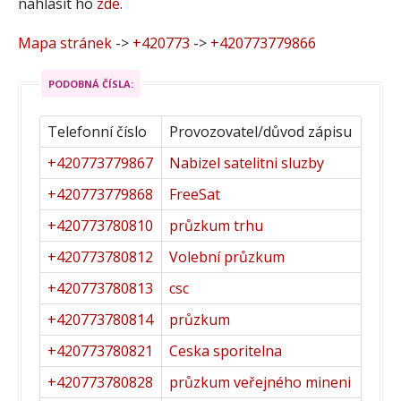
nahlásit ho
zde
.
Mapa stránek
->
+420773
->
+420773779866
PODOBNÁ ČÍSLA:
Telefonní číslo
Provozovatel/důvod zápisu
+420773779867
Nabizel satelitni sluzby
+420773779868
FreeSat
+420773780810
průzkum trhu
+420773780812
Volební průzkum
+420773780813
csc
+420773780814
průzkum
+420773780821
Ceska sporitelna
+420773780828
průzkum veřejného mineni