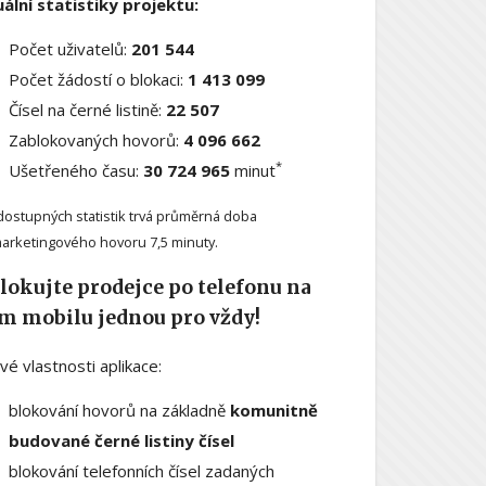
ální statistiky projektu:
Počet uživatelů:
201 544
Počet žádostí o blokaci:
1 413 099
Čísel na černé listině:
22 507
Zablokovaných hovorů:
4 096 662
*
Ušetřeného času:
30 724 965
minut
dostupných statistik trvá průměrná doba
arketingového hovoru 7,5 minuty.
lokujte prodejce po telefonu na
m mobilu jednou pro vždy!
ové vlastnosti aplikace:
blokování hovorů na základně
komunitně
budované černé listiny čísel
blokování telefonních čísel zadaných