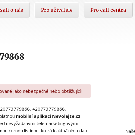
sali o nás
Pro uživatele
Pro call centra
779868
kované jako nebezpečné nebo obtěžující!
00420773779868, 420773779868,
platnou
mobilní aplikací Nevolejte.cz
 před nevyžádanými telemarketingovými
ou černou listinou, která k aktuálnímu datu
Naše