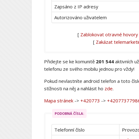
Zapsáno z IP adresy
Autorizováno uživatelem
[
Zablokovat otravné hovory
[
Zakázat telemarket
Přidejte se ke komunitě
201 544
aktivních u
telefonu ze svého mobilu jednou pro vždy!
Pokud nevlastníte android telefon a toto čís
stížnosti na něj a nahlásit ho
zde
.
Mapa stránek
->
+420773
->
+4207737798
PODOBNÁ ČÍSLA:
Telefonní číslo
Provozo