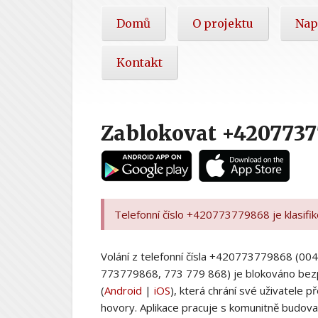
Hlavní
Domů
O projektu
Nap
nabídka
Kontakt
Zablokovat +420773
Telefonní číslo +420773779868 je klasifi
Volání z telefonní čísla +420773779868 (
773779868, 773 779 868) je blokováno bez
(
Android
|
iOS
), která chrání své uživatele
hovory. Aplikace pracuje s komunitně budovan