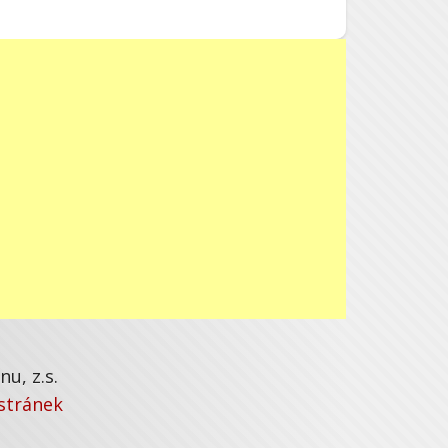
u, z.s.
stránek