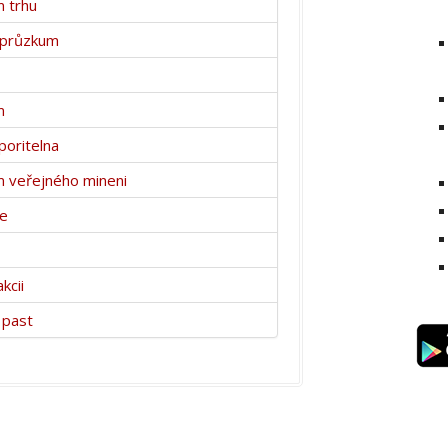
 trhu
 průzkum
m
poritelna
 veřejného mineni
ce
kcii
 past