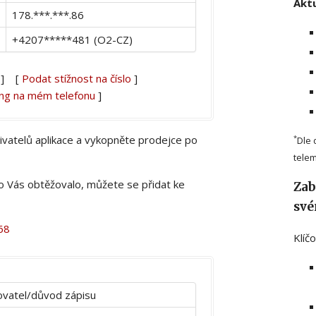
Aktu
178.***.***.86
+4207*****481 (O2-CZ)
] [
Podat stížnost na číslo
]
ing na mém telefonu
]
živatelů aplikace a vykopněte prodejce po
*
Dle 
telem
lo Vás obtěžovalo, můžete se přidat ke
Zab
své
68
Klíč
vatel/důvod zápisu