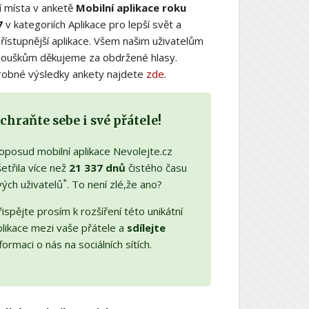
í místa v anketě
Mobilní aplikace roku
7
v kategoriích Aplikace pro lepší svět a
řístupnější aplikace. Všem našim uživatelům
nouškům děkujeme za obdržené hlasy.
obné výsledky ankety najdete
zde
.
chraňte sebe i své přátele!
oposud mobilní aplikace Nevolejte.cz
etřila více než
21 337 dnů
čistého času
*
vých uživatelů
. To není zlé,že ano?
ispějte prosím k rozšíření této unikátní
plikace mezi vaše přátele a
sdílejte
formaci o nás na sociálních sítích.