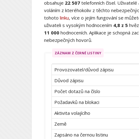
obsahuje
22 507
telefonních čísel. Uživatelé
voláním z kteréhokoliv z těchto nebezpečných
tohoto
linku
, více o jejím fungování se můž
uživateli s vysokým hodnocením
4,8 z 5
hvěz
11 000
hodnoceních. Aplikace je schopná zach
nebezpečných hovorů.
ZÁZNAM Z ČERNÉ LISTINY
Provozovatel/důvod zápisu
Důvod zápisu
Počet dotazů na číslo
Požadavků na blokaci
Aktivita volajícího
Země
Zapsáno na černou listinu