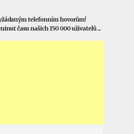
evyžádaným telefonním hovorům!
inut času našich 150 000 uživatelů ...