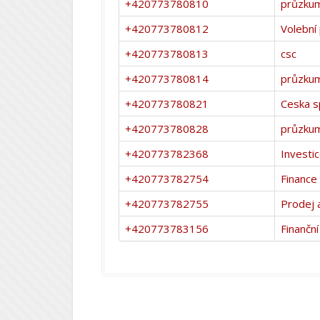
+420773780810
průzkum
+420773780812
Volební
+420773780813
csc
+420773780814
průzku
+420773780821
Ceska s
+420773780828
průzkum
+420773782368
Investi
+420773782754
Finance
+420773782755
Prodej a
+420773783156
Finanční