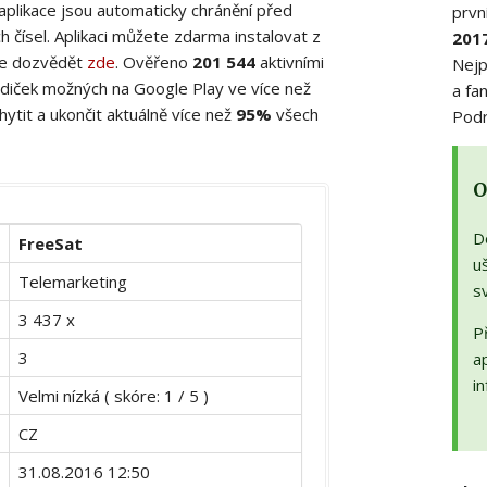
 aplikace jsou automaticky chránění před
prvn
 čísel. Aplikaci můžete zdarma instalovat z
201
ete dozvědět
zde
. Ověřeno
201 544
aktivními
Nejp
diček možných na Google Play ve více než
a fa
ytit a ukončit aktuálně více než
95%
všech
Podr
O
D
FreeSat
uš
Telemarketing
s
3 437 x
Př
3
a
in
Velmi nízká ( skóre: 1 / 5 )
CZ
31.08.2016 12:50