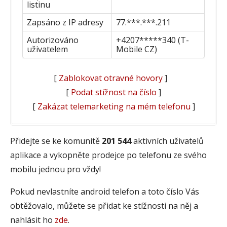
listinu
Zapsáno z IP adresy
77.***.***.211
Autorizováno
+4207*****340 (T-
uživatelem
Mobile CZ)
[
Zablokovat otravné hovory
]
[
Podat stížnost na číslo
]
[
Zakázat telemarketing na mém telefonu
]
Přidejte se ke komunitě
201 544
aktivních uživatelů
aplikace a vykopněte prodejce po telefonu ze svého
mobilu jednou pro vždy!
Pokud nevlastníte android telefon a toto číslo Vás
obtěžovalo, můžete se přidat ke stížnosti na něj a
nahlásit ho
zde
.