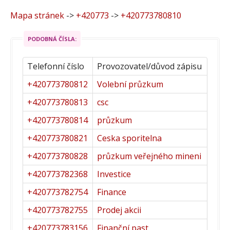
Mapa stránek
->
+420773
->
+420773780810
PODOBNÁ ČÍSLA:
Telefonní číslo
Provozovatel/důvod zápisu
+420773780812
Volební průzkum
+420773780813
csc
+420773780814
průzkum
+420773780821
Ceska sporitelna
+420773780828
průzkum veřejného mineni
+420773782368
Investice
+420773782754
Finance
+420773782755
Prodej akcii
+420773783156
Finanční past