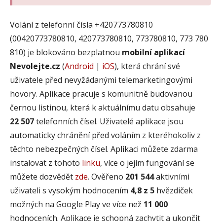
Volání z telefonní čísla +420773780810
(00420773780810, 420773780810, 773780810, 773 780
810) je blokováno bezplatnou
mobilní aplikací
Nevolejte.cz
(
Android
|
iOS
), která chrání své
uživatele před nevyžádanými telemarketingovými
hovory. Aplikace pracuje s komunitně budovanou
černou listinou, která k aktuálnímu datu obsahuje
22 507
telefonních čísel. Uživatelé aplikace jsou
automaticky chránění před voláním z kteréhokoliv z
těchto nebezpečných čísel. Aplikaci můžete zdarma
instalovat z tohoto
linku
, více o jejím fungování se
můžete dozvědět
zde
. Ověřeno
201 544
aktivními
uživateli s vysokým hodnocením
4,8 z 5
hvězdiček
možných na Google Play ve více než
11 000
hodnoceních. Aplikace je schopná zachytit a ukončit