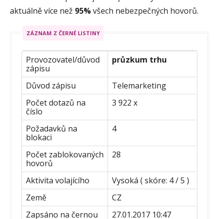
aktuálně více než
95%
všech nebezpečných hovorů.
ZÁZNAM Z ČERNÉ LISTINY
Provozovatel/důvod
průzkum trhu
zápisu
Důvod zápisu
Telemarketing
Počet dotazů na
3 922 x
číslo
Požadavků na
4
blokaci
Počet zablokovaných
28
hovorů
Aktivita volajícího
Vysoká ( skóre: 4 / 5 )
Země
CZ
Zapsáno na černou
27.01.2017 10:47