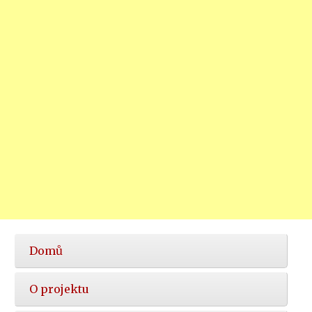
Hlavní
Domů
nabídka
O projektu