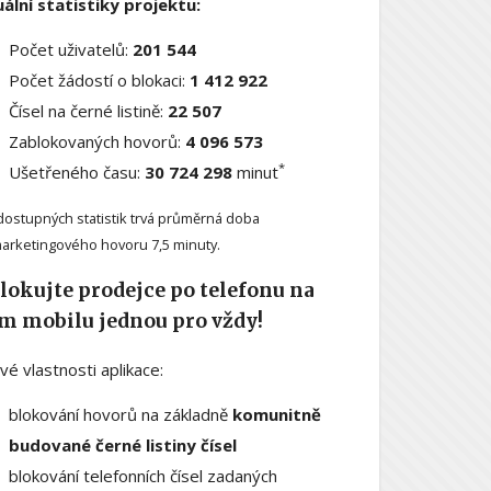
ální statistiky projektu:
Počet uživatelů:
201 544
Počet žádostí o blokaci:
1 412 922
Čísel na černé listině:
22 507
Zablokovaných hovorů:
4 096 573
*
Ušetřeného času:
30 724 298
minut
dostupných statistik trvá průměrná doba
arketingového hovoru 7,5 minuty.
lokujte prodejce po telefonu na
m mobilu jednou pro vždy!
ové vlastnosti aplikace:
blokování hovorů na základně
komunitně
budované černé listiny čísel
blokování telefonních čísel zadaných