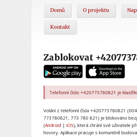
Hlavní
Domů
O projektu
Nap
nabídka
Kontakt
Zablokovat +4207737
Telefonní číslo +420773780821 je klasifi
Volání z telefonní čísla +420773780821 (
773780821, 773 780 821) je blokováno bez
(
Android
|
iOS
), která chrání své uživatele
hovory. Aplikace pracuje s komunitně budovan