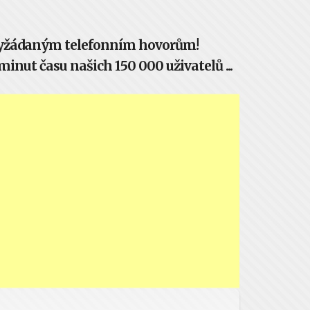
evyžádaným telefonním hovorům!
inut času našich 150 000 uživatelů ...