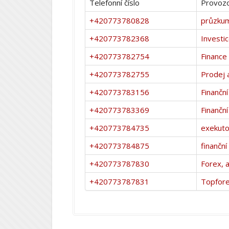
Telefonní číslo
Provozo
+420773780828
průzkum
+420773782368
Investi
+420773782754
Finance
+420773782755
Prodej a
+420773783156
Finanční
+420773783369
Finanční
+420773784735
exekuto
+420773784875
finančn
+420773787830
Forex, a
+420773787831
Topfor