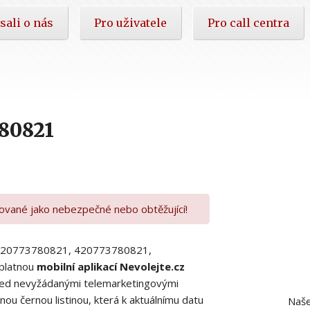
sali o nás
Pro uživatele
Pro call centra
80821
kované jako nebezpečné nebo obtěžující!
00420773780821, 420773780821,
platnou
mobilní aplikací Nevolejte.cz
 před nevyžádanými telemarketingovými
ou černou listinou, která k aktuálnímu datu
Naše