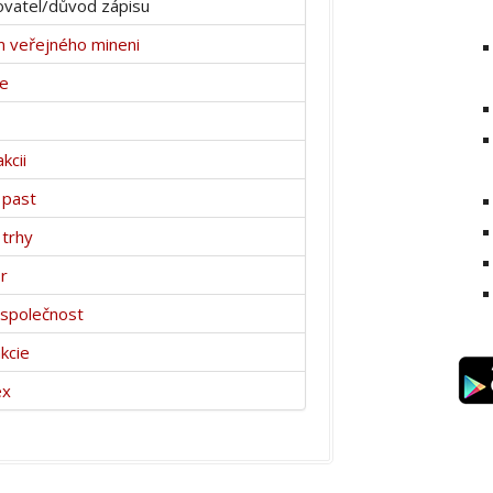
vatel/důvod zápisu
 veřejného mineni
ce
kcii
 past
 trhy
r
í společnost
kcie
ex