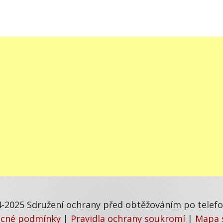
-2025 Sdružení ochrany před obtěžováním po telefon
cné podmínky
|
Pravidla ochrany soukromí
|
Mapa 