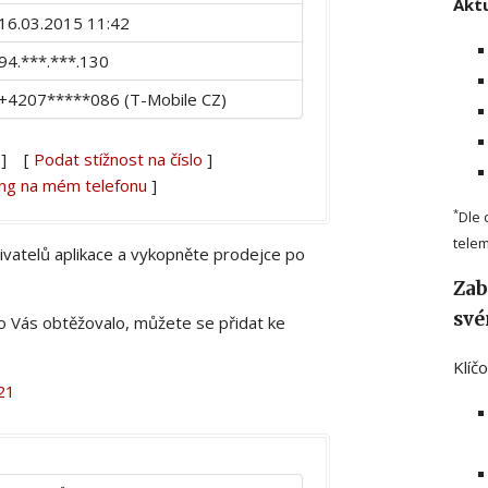
Aktu
16.03.2015 11:42
94.***.***.130
+4207*****086 (T-Mobile CZ)
] [
Podat stížnost na číslo
]
ing na mém telefonu
]
*
Dle 
telem
živatelů aplikace a vykopněte prodejce po
Zab
své
lo Vás obtěžovalo, můžete se přidat ke
Klíč
21