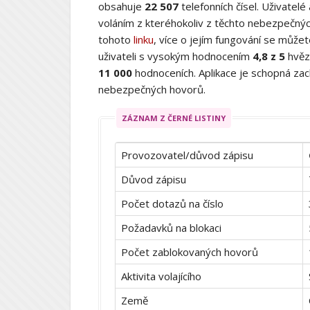
obsahuje
22 507
telefonních čísel. Uživatelé
voláním z kteréhokoliv z těchto nebezpečných
tohoto
linku
, více o jejím fungování se můž
uživateli s vysokým hodnocením
4,8 z 5
hvěz
11 000
hodnoceních. Aplikace je schopná zach
nebezpečných hovorů.
ZÁZNAM Z ČERNÉ LISTINY
Provozovatel/důvod zápisu
Důvod zápisu
Počet dotazů na číslo
Požadavků na blokaci
Počet zablokovaných hovorů
Aktivita volajícího
Země