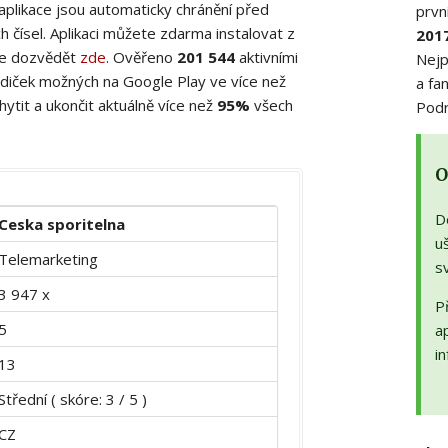
 aplikace jsou automaticky chránění před
prvn
 čísel. Aplikaci můžete zdarma instalovat z
201
ete dozvědět
zde
. Ověřeno
201 544
aktivními
Nejp
diček možných na Google Play ve více než
a fa
ytit a ukončit aktuálně více než
95%
všech
Podr
O
D
Ceska sporitelna
uš
Telemarketing
s
3 947 x
Př
5
a
in
13
Střední ( skóre: 3 / 5 )
CZ