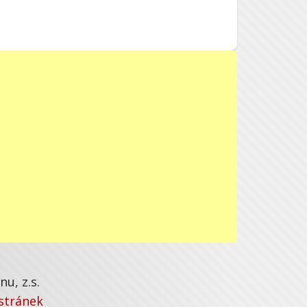
u, z.s.
stránek