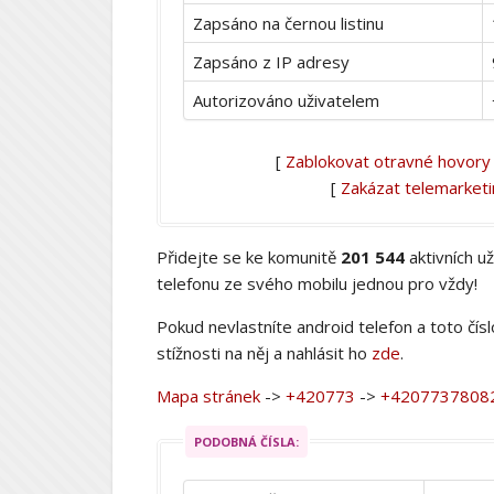
Zapsáno na černou listinu
Zapsáno z IP adresy
Autorizováno uživatelem
[
Zablokovat otravné hovory
[
Zakázat telemarket
Přidejte se ke komunitě
201 544
aktivních u
telefonu ze svého mobilu jednou pro vždy!
Pokud nevlastníte android telefon a toto čís
stížnosti na něj a nahlásit ho
zde
.
Mapa stránek
->
+420773
->
+4207737808
PODOBNÁ ČÍSLA: