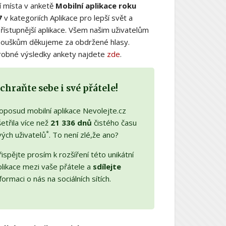
í místa v anketě
Mobilní aplikace roku
7
v kategoriích Aplikace pro lepší svět a
řístupnější aplikace. Všem našim uživatelům
nouškům děkujeme za obdržené hlasy.
obné výsledky ankety najdete
zde
.
chraňte sebe i své přátele!
oposud mobilní aplikace Nevolejte.cz
etřila více než
21 336 dnů
čistého času
*
vých uživatelů
. To není zlé,že ano?
ispějte prosím k rozšíření této unikátní
plikace mezi vaše přátele a
sdílejte
formaci o nás na sociálních sítích.