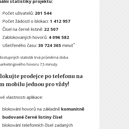
ální statistiky projektu:
Počet uživatelů:
201 544
Počet žádostí o blokaci:
1 412 957
Čísel na černé listině:
22 507
Zablokovaných hovorů:
4 096 582
*
Ušetřeného času:
30 724 365
minut
dostupných statistik trvá průměrná doba
arketingového hovoru 7,5 minuty.
lokujte prodejce po telefonu na
m mobilu jednou pro vždy!
ové vlastnosti aplikace:
blokování hovorů na základně
komunitně
budované černé listiny čísel
blokování telefonních čísel zadaných