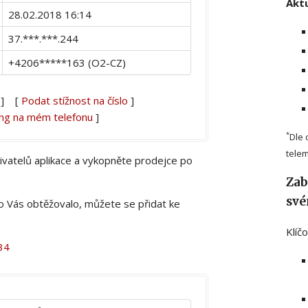
Aktu
28.02.2018 16:14
37.***.***.244
+4206*****163 (O2-CZ)
] [
Podat stížnost na číslo
]
ing na mém telefonu
]
*
Dle 
telem
živatelů aplikace a vykopněte prodejce po
Zab
své
lo Vás obtěžovalo, můžete se přidat ke
Klíč
34