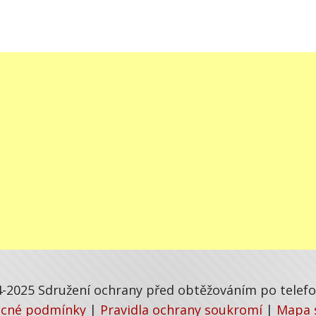
-2025 Sdružení ochrany před obtěžováním po telefon
cné podmínky
|
Pravidla ochrany soukromí
|
Mapa 