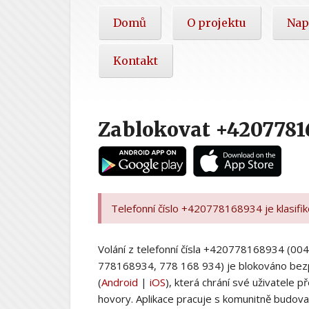
Hlavní
Domů
O projektu
Nap
nabídka
Kontakt
Zablokovat +4207781
Telefonní číslo +420778168934 je klasifi
Volání z telefonní čísla +420778168934 (
778168934, 778 168 934) je blokováno bez
(
Android
|
iOS
), která chrání své uživatele
hovory. Aplikace pracuje s komunitně budovan