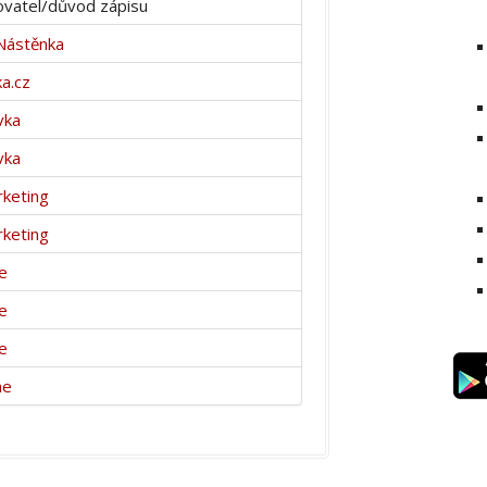
vatel/důvod zápisu
Nástěnka
a.cz
vka
vka
keting
keting
e
e
e
ne