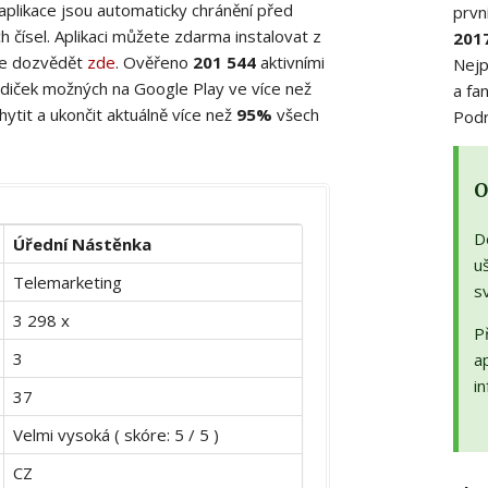
 aplikace jsou automaticky chránění před
prvn
 čísel. Aplikaci můžete zdarma instalovat z
201
ete dozvědět
zde
. Ověřeno
201 544
aktivními
Nejp
diček možných na Google Play ve více než
a fa
ytit a ukončit aktuálně více než
95%
všech
Podr
O
D
Úřední Nástěnka
uš
Telemarketing
s
3 298 x
Př
3
a
in
37
Velmi vysoká ( skóre: 5 / 5 )
CZ