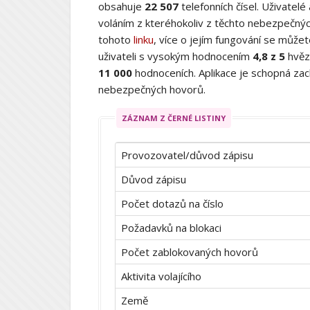
obsahuje
22 507
telefonních čísel. Uživatelé
voláním z kteréhokoliv z těchto nebezpečných
tohoto
linku
, více o jejím fungování se můž
uživateli s vysokým hodnocením
4,8 z 5
hvěz
11 000
hodnoceních. Aplikace je schopná zach
nebezpečných hovorů.
ZÁZNAM Z ČERNÉ LISTINY
Provozovatel/důvod zápisu
Důvod zápisu
Počet dotazů na číslo
Požadavků na blokaci
Počet zablokovaných hovorů
Aktivita volajícího
Země