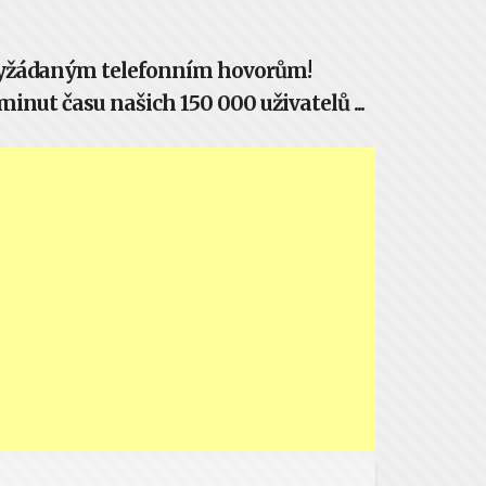
evyžádaným telefonním hovorům!
inut času našich 150 000 uživatelů ...