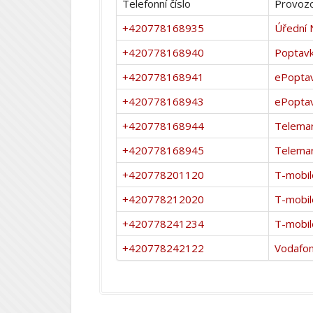
Telefonní číslo
Provozo
+420778168935
Úřední 
+420778168940
Poptavk
+420778168941
ePopta
+420778168943
ePopta
+420778168944
Telemar
+420778168945
Telemar
+420778201120
T-mobil
+420778212020
T-mobil
+420778241234
T-mobil
+420778242122
Vodafo