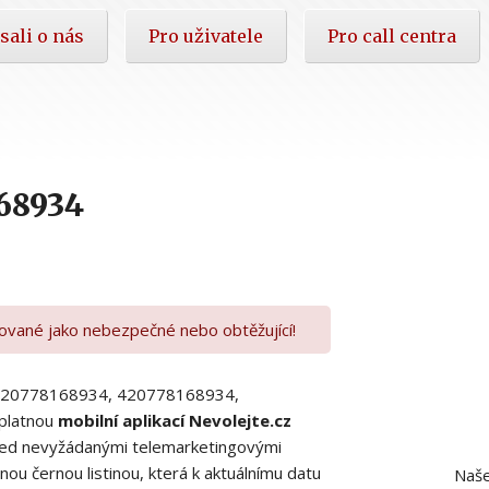
sali o nás
Pro uživatele
Pro call centra
68934
kované jako nebezpečné nebo obtěžující!
00420778168934, 420778168934,
platnou
mobilní aplikací Nevolejte.cz
 před nevyžádanými telemarketingovými
ou černou listinou, která k aktuálnímu datu
Naše