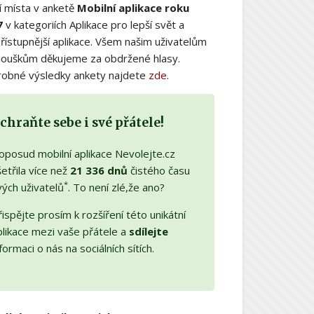
í místa v anketě
Mobilní aplikace roku
7
v kategoriích Aplikace pro lepší svět a
řístupnější aplikace. Všem našim uživatelům
nouškům děkujeme za obdržené hlasy.
obné výsledky ankety najdete
zde
.
chraňte sebe i své přátele!
oposud mobilní aplikace Nevolejte.cz
etřila více než
21 336 dnů
čistého času
*
vých uživatelů
. To není zlé,že ano?
ispějte prosím k rozšíření této unikátní
plikace mezi vaše přátele a
sdílejte
formaci o nás na sociálních sítích.