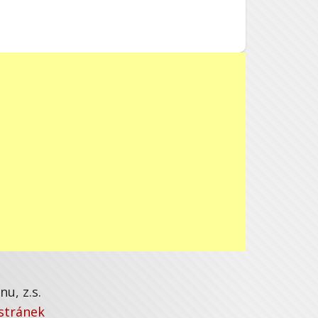
u, z.s.
stránek