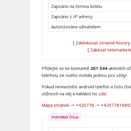
Zapsáno na černou listinu
Zapsáno z IP adresy
Autorizováno uživatelem
[
Zablokovat otravné hovory
[
Zakázat telemarket
Přidejte se ke komunitě
201 544
aktivních u
telefonu ze svého mobilu jednou pro vždy!
Pokud nevlastníte android telefon a toto čís
stížnosti na něj a nahlásit ho
zde
.
Mapa stránek
->
+420778
->
+4207781689
PODOBNÁ ČÍSLA: