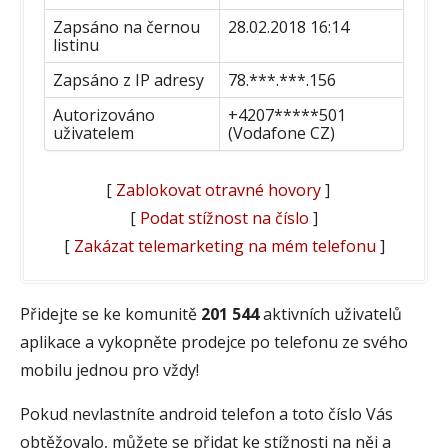
Zapsáno na černou
28.02.2018 16:14
listinu
Zapsáno z IP adresy
78.***.***.156
Autorizováno
+4207*****501
uživatelem
(Vodafone CZ)
[
Zablokovat otravné hovory
]
[
Podat stížnost na číslo
]
[
Zakázat telemarketing na mém telefonu
]
Přidejte se ke komunitě
201 544
aktivních uživatelů
aplikace a vykopněte prodejce po telefonu ze svého
mobilu jednou pro vždy!
Pokud nevlastníte android telefon a toto číslo Vás
obtěžovalo, můžete se přidat ke stížnosti na něj a