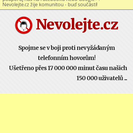
podporuj nás na Facebooku nebo Google+ !
Nevolejte.cz žije komunitou - buď součástí!
Nevolejte.cz
Spojme se v boji proti nevyžádaným
telefonním hovorům!
Ušetřeno přes 17 000 000 minut času našich
150 000 uživatelů ...