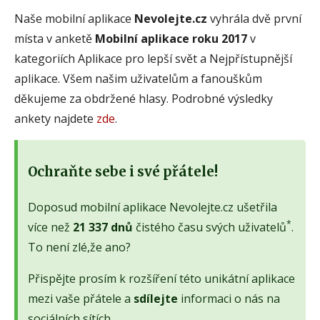
Naše mobilní aplikace
Nevolejte.cz
vyhrála dvě první
místa v anketě
Mobilní aplikace roku 2017
v
kategoriích Aplikace pro lepší svět a Nejpřístupnější
aplikace. Všem našim uživatelům a fanouškům
děkujeme za obdržené hlasy. Podrobné výsledky
ankety najdete
zde
.
Ochraňte sebe i své přátele!
Doposud mobilní aplikace Nevolejte.cz ušetřila
*
více než
21 337 dnů
čistého času svých uživatelů
.
To není zlé,že ano?
Přispějte prosím k rozšíření této unikátní aplikace
mezi vaše přátele a
sdílejte
informaci o nás na
sociálních sítích.