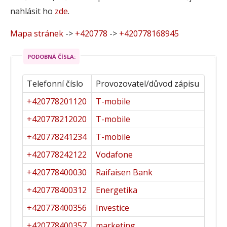
nahlásit ho
zde
.
Mapa stránek
->
+420778
->
+420778168945
PODOBNÁ ČÍSLA:
Telefonní číslo
Provozovatel/důvod zápisu
+420778201120
T-mobile
+420778212020
T-mobile
+420778241234
T-mobile
+420778242122
Vodafone
+420778400030
Raifaisen Bank
+420778400312
Energetika
+420778400356
Investice
+420778400357
marketing