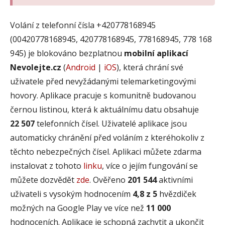
Volání z telefonní čísla +420778168945
(00420778168945, 420778168945, 778168945, 778 168
945) je blokováno bezplatnou
mobilní aplikací
Nevolejte.cz
(
Android
|
iOS
), která chrání své
uživatele před nevyžádanými telemarketingovými
hovory. Aplikace pracuje s komunitně budovanou
černou listinou, která k aktuálnímu datu obsahuje
22 507
telefonních čísel. Uživatelé aplikace jsou
automaticky chránění před voláním z kteréhokoliv z
těchto nebezpečných čísel. Aplikaci můžete zdarma
instalovat z tohoto
linku
, více o jejím fungování se
můžete dozvědět
zde
. Ověřeno
201 544
aktivními
uživateli s vysokým hodnocením
4,8 z 5
hvězdiček
možných na Google Play ve více než
11 000
hodnoceních. Aplikace je schopná zachytit a ukončit