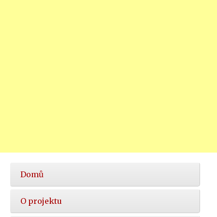
Hlavní
Domů
nabídka
O projektu