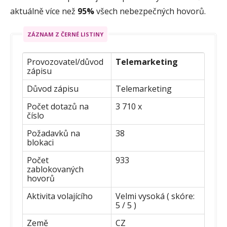
aktuálně více než
95%
všech nebezpečných hovorů.
ZÁZNAM Z ČERNÉ LISTINY
Provozovatel/důvod
Telemarketing
zápisu
Důvod zápisu
Telemarketing
Počet dotazů na
3 710 x
číslo
Požadavků na
38
blokaci
Počet
933
zablokovaných
hovorů
Aktivita volajícího
Velmi vysoká ( skóre:
5 / 5 )
Země
CZ