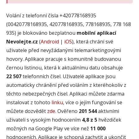
Volání z telefonní čísla +420778168935
(00420778168935, 420778168935, 778168935, 778 168
935) je blokováno bezplatnou
mobilní aplikací
Nevolejte.cz
(
Android
|
iOS
), která chrání své
uživatele před nevyžádanými telemarketingovými
hovory. Aplikace pracuje s komunitně budovanou
černou listinou, která k aktuálnímu datu obsahuje
22 507
telefonních čísel. Uživatelé aplikace jsou
automaticky chránění před voláním z kteréhokoliv z
těchto nebezpečných čísel. Aplikaci můžete zdarma
instalovat z tohoto
linku
, více o jejím fungování se
můžete dozvědět
zde
. Ověřeno
201 544
aktivními
uživateli s vysokým hodnocením
4,8 z 5
hvězdiček
možných na Google Play ve více než
11 000
hodnoceních. Aplikace je schopná zachytit a ukončit