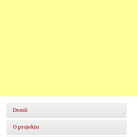
Hlavní
Domů
nabídka
O projektu