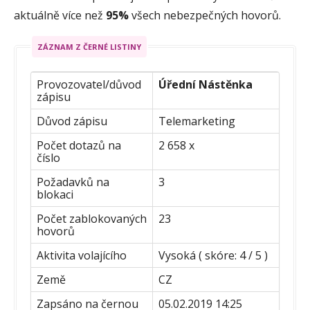
aktuálně více než
95%
všech nebezpečných hovorů.
ZÁZNAM Z ČERNÉ LISTINY
Provozovatel/důvod
Úřední Nástěnka
zápisu
Důvod zápisu
Telemarketing
Počet dotazů na
2 658 x
číslo
Požadavků na
3
blokaci
Počet zablokovaných
23
hovorů
Aktivita volajícího
Vysoká ( skóre: 4 / 5 )
Země
CZ
Zapsáno na černou
05.02.2019 14:25