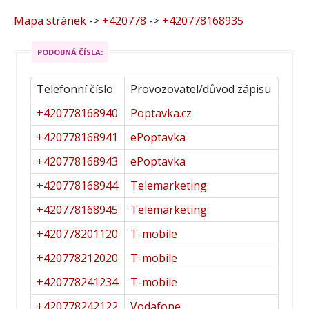
Mapa stránek
->
+420778
->
+420778168935
PODOBNÁ ČÍSLA:
Telefonní číslo
Provozovatel/důvod zápisu
+420778168940
Poptavka.cz
+420778168941
ePoptavka
+420778168943
ePoptavka
+420778168944
Telemarketing
+420778168945
Telemarketing
+420778201120
T-mobile
+420778212020
T-mobile
+420778241234
T-mobile
+420778242122
Vodafone