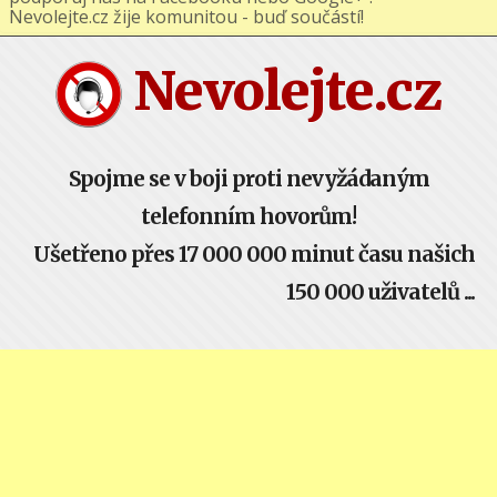
podporuj nás na Facebooku nebo Google+ !
Nevolejte.cz žije komunitou - buď součástí!
Nevolejte.cz
Spojme se v boji proti nevyžádaným
telefonním hovorům!
Ušetřeno přes 17 000 000 minut času našich
150 000 uživatelů ...