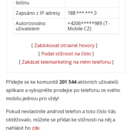
listinu
Zapsáno z IP adresy
188.***.***.3
Autorizováno
+4206*****989 (T-
uživatelem
Mobile CZ)
[
Zablokovat otravné hovory
]
[
Podat stížnost na číslo
]
[
Zakázat telemarketing na mém telefonu
]
Přidejte se ke komunitě
201 544
aktivních uživatelů
aplikace a vykopněte prodejce po telefonu ze svého
mobilu jednou pro vždy!
Pokud nevlastníte android telefon a toto číslo Vás
obtěžovalo, můžete se přidat ke stížnosti na něj a
nahlásit ho
zde
.