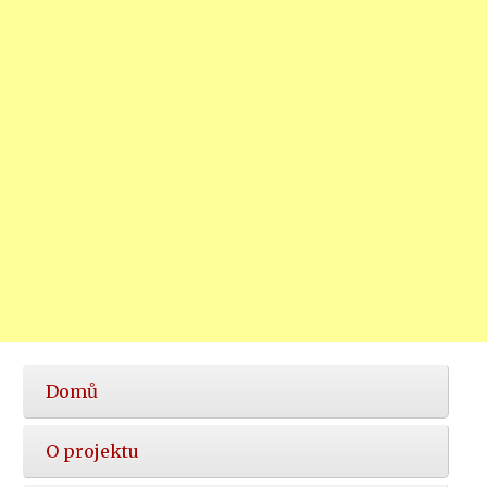
Hlavní
Domů
nabídka
O projektu