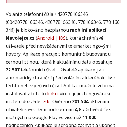
Volání z telefonní čísla +420778166346
(00420778166346, 420778166346, 778166346, 778 166
346) je blokováno bezplatnou
mobilní aplikací
Nevolejte.cz
(
Android
|
iOS
), která chrání své
uživatele před nevyžádanými telemarketingovými
hovory. Aplikace pracuje s komunitně budovanou
černou listinou, která k aktuálnímu datu obsahuje
22 507
telefonních čísel. Uživatelé aplikace jsou
automaticky chránění před voláním z kteréhokoliv z
těchto nebezpečných čísel. Aplikaci můžete zdarma
instalovat z tohoto
linku
, více o jejím fungování se
můžete dozvědět
zde
. Ověřeno
201 544
aktivními
uživateli s vysokým hodnocením
4,8 z 5
hvězdiček
možných na Google Play ve více než
11 000
hodnoceních. Aplikace je schopná zachytit a ukončit