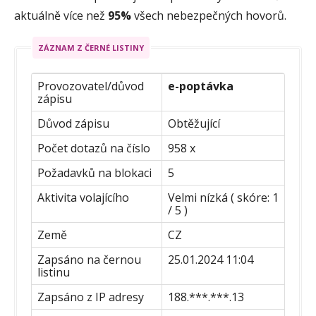
aktuálně více než
95%
všech nebezpečných hovorů.
ZÁZNAM Z ČERNÉ LISTINY
Provozovatel/důvod
e-poptávka
zápisu
Důvod zápisu
Obtěžující
Počet dotazů na číslo
958 x
Požadavků na blokaci
5
Aktivita volajícího
Velmi nízká ( skóre: 1
/ 5 )
Země
CZ
Zapsáno na černou
25.01.2024 11:04
listinu
Zapsáno z IP adresy
188.***.***.13