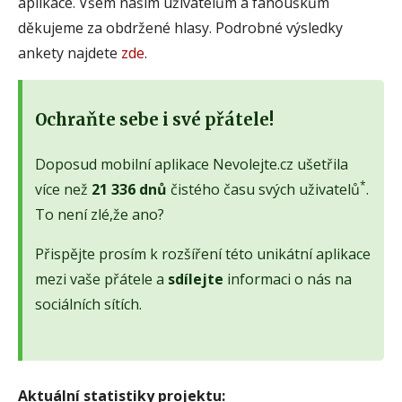
aplikace. Všem našim uživatelům a fanouškům
děkujeme za obdržené hlasy. Podrobné výsledky
ankety najdete
zde
.
Ochraňte sebe i své přátele!
Doposud mobilní aplikace Nevolejte.cz ušetřila
*
více než
21 336 dnů
čistého času svých uživatelů
.
To není zlé,že ano?
Přispějte prosím k rozšíření této unikátní aplikace
mezi vaše přátele a
sdílejte
informaci o nás na
sociálních sítích.
Aktuální statistiky projektu: