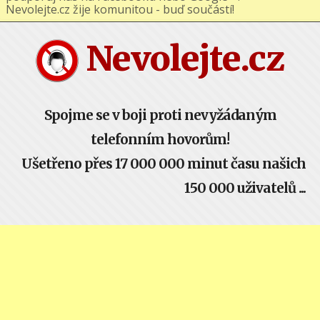
podporuj nás na Facebooku nebo Google+ !
Nevolejte.cz žije komunitou - buď součástí!
Nevolejte.cz
Spojme se v boji proti nevyžádaným
telefonním hovorům!
Ušetřeno přes 17 000 000 minut času našich
150 000 uživatelů ...