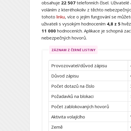
obsahuje
22 507
telefonních čísel. Uživatelé
voláním z kteréhokoliv z těchto nebezpečných
tohoto
linku
, více o jejím fungování se můž
uživateli s vysokým hodnocením
4,8 z 5
hvěz
11 000
hodnoceních. Aplikace je schopná zach
nebezpečných hovorů.
ZÁZNAM Z ČERNÉ LISTINY
Provozovatel/důvod zápisu
Důvod zápisu
Počet dotazů na číslo
Požadavků na blokaci
Počet zablokovaných hovorů
Aktivita volajícího
Země