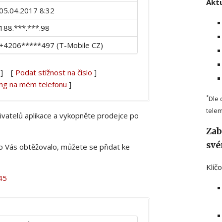
Aktu
05.04.2017 8:32
188.***.***.98
+4206*****497 (T-Mobile CZ)
] [
Podat stížnost na číslo
]
ing na mém telefonu
]
*
Dle 
telem
živatelů aplikace a vykopněte prodejce po
Zab
své
lo Vás obtěžovalo, můžete se přidat ke
Klíč
45