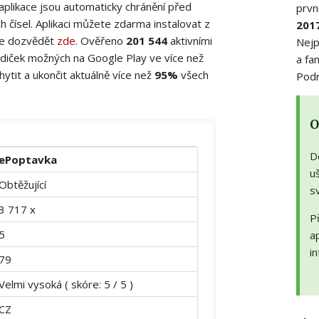
 aplikace jsou automaticky chránění před
prvn
 čísel. Aplikaci můžete zdarma instalovat z
201
ete dozvědět
zde
. Ověřeno
201 544
aktivními
Nejp
diček možných na Google Play ve více než
a fa
ytit a ukončit aktuálně více než
95%
všech
Podr
O
D
ePoptavka
uš
Obtěžující
s
3 717 x
Př
5
a
in
79
Velmi vysoká ( skóre: 5 / 5 )
CZ