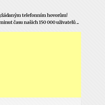
evyžádaným telefonním hovorům!
inut času našich 150 000 uživatelů ...