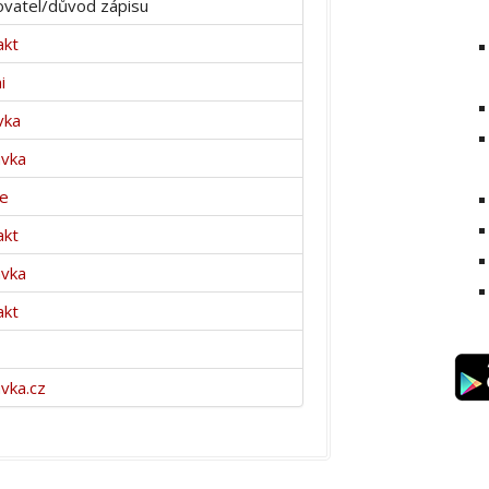
vatel/důvod zápisu
akt
i
vka
avka
ce
akt
ávka
akt
vka.cz