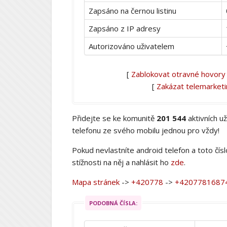
Zapsáno na černou listinu
Zapsáno z IP adresy
Autorizováno uživatelem
[
Zablokovat otravné hovory
[
Zakázat telemarket
Přidejte se ke komunitě
201 544
aktivních u
telefonu ze svého mobilu jednou pro vždy!
Pokud nevlastníte android telefon a toto čís
stížnosti na něj a nahlásit ho
zde
.
Mapa stránek
->
+420778
->
+4207781687
PODOBNÁ ČÍSLA: