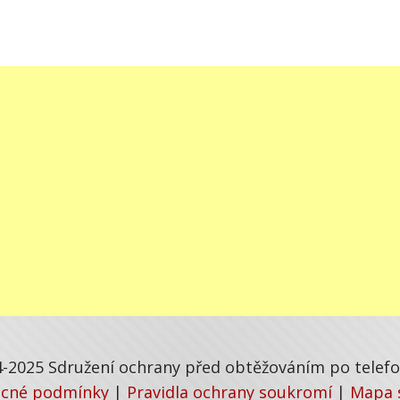
-2025 Sdružení ochrany před obtěžováním po telefon
cné podmínky
|
Pravidla ochrany soukromí
|
Mapa 