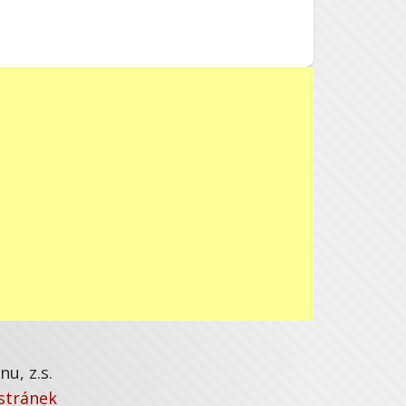
u, z.s.
stránek