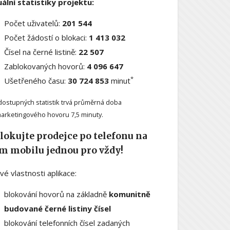
ální statistiky projektu:
Počet uživatelů:
201 544
Počet žádostí o blokaci:
1 413 032
Čísel na černé listině:
22 507
Zablokovaných hovorů:
4 096 647
*
Ušetřeného času:
30 724 853
minut
dostupných statistik trvá průměrná doba
arketingového hovoru 7,5 minuty.
lokujte prodejce po telefonu na
m mobilu jednou pro vždy!
ové vlastnosti aplikace:
blokování hovorů na základně
komunitně
budované černé listiny čísel
blokování telefonních čísel zadaných