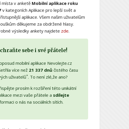
í místa v anketě
Mobilní aplikace roku
7
v kategoriích Aplikace pro lepší svět a
řístupnější aplikace. Všem našim uživatelům
nouškům děkujeme za obdržené hlasy.
obné výsledky ankety najdete
zde
.
chraňte sebe i své přátele!
oposud mobilní aplikace Nevolejte.cz
etřila více než
21 337 dnů
čistého času
*
vých uživatelů
. To není zlé,že ano?
ispějte prosím k rozšíření této unikátní
plikace mezi vaše přátele a
sdílejte
formaci o nás na sociálních sítích.