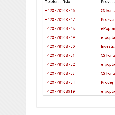
Telefonní číslo
Provozo
+420778168746
CS kont
+420778168747
Prozvan
+420778168748
ePopta
+420778168749
e-popt
+420778168750
Investi
+420778168751
CS kont
+420778168752
e-popt
+420778168753
CS kont
+420778168754
Prodej
+420778168919
e-popta