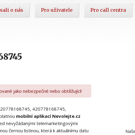
sali o nás
Pro uživatele
Pro call centra
68745
kované jako nebezpečné nebo obtěžující!
00420778168745, 420778168745,
platnou
mobilní aplikací Nevolejte.cz
 před nevyžádanými telemarketingovými
ou černou listinou, která k aktuálnímu datu
Naše