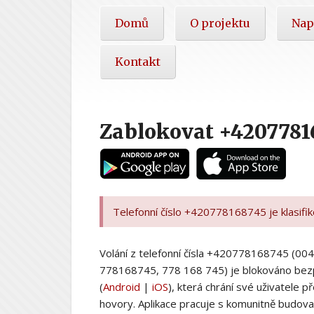
Hlavní
Domů
O projektu
Nap
nabídka
Kontakt
Zablokovat +4207781
Telefonní číslo +420778168745 je klasifi
Volání z telefonní čísla +420778168745 (
778168745, 778 168 745) je blokováno bez
(
Android
|
iOS
), která chrání své uživatele
hovory. Aplikace pracuje s komunitně budovan