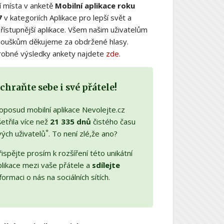
í místa v anketě
Mobilní aplikace roku
7
v kategoriích Aplikace pro lepší svět a
řístupnější aplikace. Všem našim uživatelům
nouškům děkujeme za obdržené hlasy.
obné výsledky ankety najdete
zde
.
chraňte sebe i své přátele!
oposud mobilní aplikace Nevolejte.cz
etřila více než
21 335 dnů
čistého času
*
vých uživatelů
. To není zlé,že ano?
ispějte prosím k rozšíření této unikátní
plikace mezi vaše přátele a
sdílejte
formaci o nás na sociálních sítích.