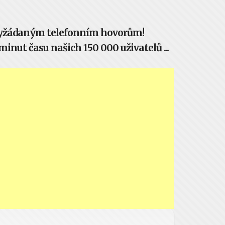
evyžádaným telefonním hovorům!
inut času našich 150 000 uživatelů ...