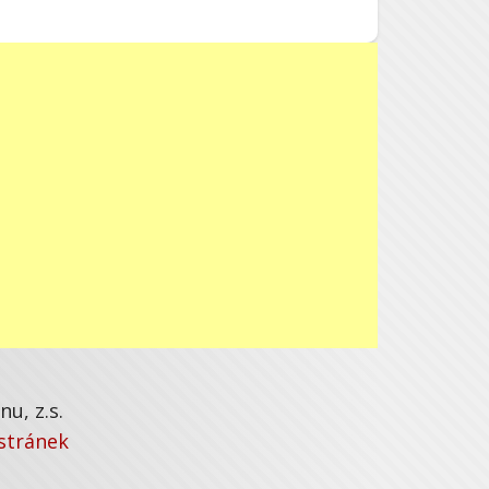
u, z.s.
stránek