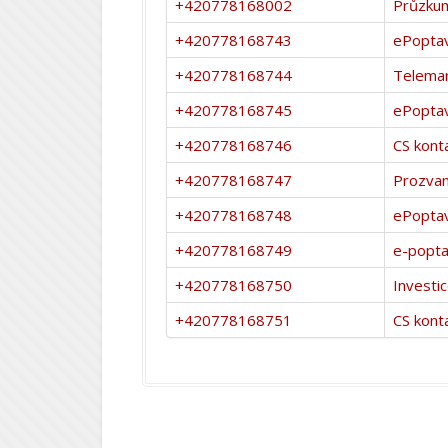
+420778168002
Průzku
+420778168743
ePopta
+420778168744
Telemar
+420778168745
ePopta
+420778168746
CS kont
+420778168747
Prozvan
+420778168748
ePopta
+420778168749
e-popt
+420778168750
Investi
+420778168751
CS kont