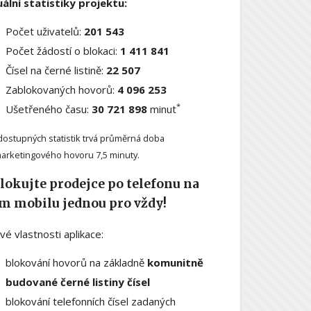
ální statistiky projektu:
Počet uživatelů:
201 543
Počet žádostí o blokaci:
1 411 841
Čísel na černé listině:
22 507
Zablokovaných hovorů:
4 096 253
*
Ušetřeného času:
30 721 898
minut
dostupných statistik trvá průměrná doba
arketingového hovoru 7,5 minuty.
lokujte prodejce po telefonu na
m mobilu jednou pro vždy!
ové vlastnosti aplikace:
blokování hovorů na základně
komunitně
budované černé listiny čísel
blokování telefonních čísel zadaných