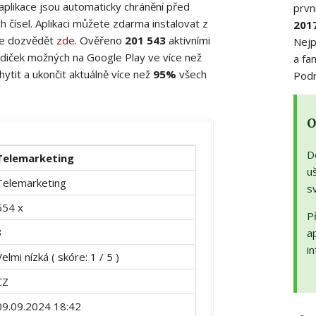
 aplikace jsou automaticky chránění před
prvn
 čísel. Aplikaci můžete zdarma instalovat z
201
ete dozvědět
zde
. Ověřeno
201 543
aktivními
Nejp
diček možných na Google Play ve více než
a fa
ytit a ukončit aktuálně více než
95%
všech
Podr
O
D
Telemarketing
uš
Telemarketing
s
654 x
Př
3
a
in
Velmi nízká ( skóre: 1 / 5 )
CZ
09.09.2024 18:42