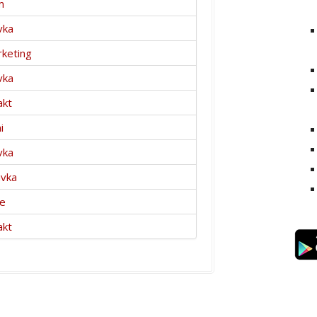
m
vka
keting
vka
akt
i
vka
avka
ce
akt