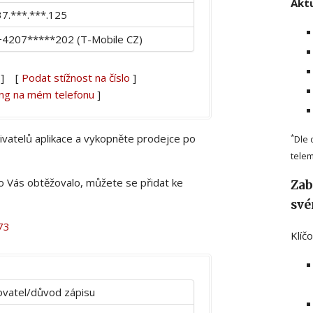
Aktu
37.***.***.125
+4207*****202 (T-Mobile CZ)
] [
Podat stížnost na číslo
]
ing na mém telefonu
]
živatelů aplikace a vykopněte prodejce po
*
Dle 
telem
lo Vás obtěžovalo, můžete se přidat ke
Zab
své
73
Klíč
vatel/důvod zápisu