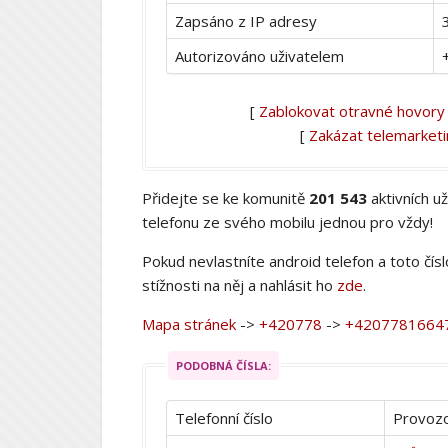
Zapsáno z IP adresy
Autorizováno uživatelem
[
Zablokovat otravné hovory
[
Zakázat telemarket
Přidejte se ke komunitě
201 543
aktivních u
telefonu ze svého mobilu jednou pro vždy!
Pokud nevlastníte android telefon a toto čís
stížnosti na něj a nahlásit ho
zde
.
Mapa stránek
->
+420778
->
+4207781664
PODOBNÁ ČÍSLA:
Telefonní číslo
Provozo