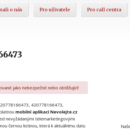
sali o nás
Pro uživatele
Pro call centra
66473
kované jako nebezpečné nebo obtěžující!
00420778166473, 420778166473,
platnou
mobilní aplikací Nevolejte.cz
 před nevyžádanými telemarketingovými
ou černou listinou, která k aktuálnímu datu
Naše