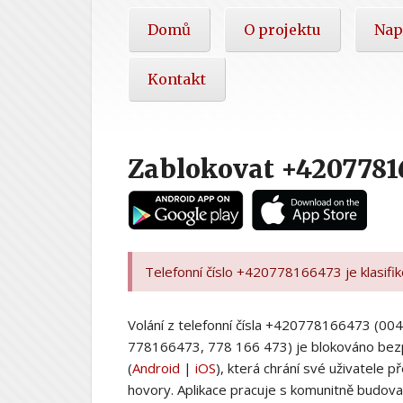
Hlavní
Domů
O projektu
Nap
nabídka
Kontakt
Zablokovat +4207781
Telefonní číslo +420778166473 je klasifi
Volání z telefonní čísla +420778166473 (
778166473, 778 166 473) je blokováno bez
(
Android
|
iOS
), která chrání své uživatele
hovory. Aplikace pracuje s komunitně budovan