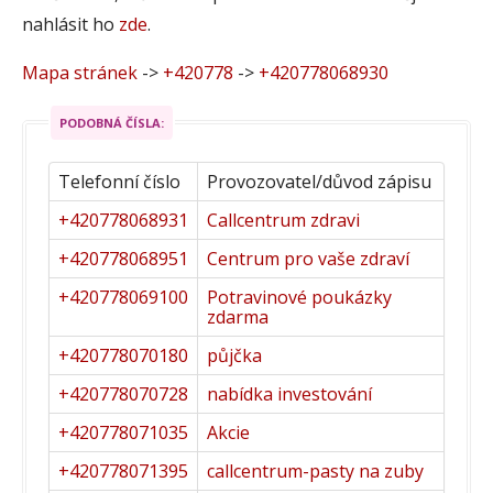
nahlásit ho
zde
.
Mapa stránek
->
+420778
->
+420778068930
PODOBNÁ ČÍSLA:
Telefonní číslo
Provozovatel/důvod zápisu
+420778068931
Callcentrum zdravi
+420778068951
Centrum pro vaše zdraví
+420778069100
Potravinové poukázky
zdarma
+420778070180
půjčka
+420778070728
nabídka investování
+420778071035
Akcie
+420778071395
callcentrum-pasty na zuby