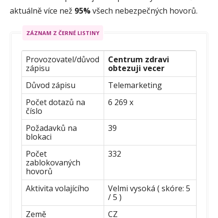
aktuálně více než
95%
všech nebezpečných hovorů.
ZÁZNAM Z ČERNÉ LISTINY
Provozovatel/důvod
Centrum zdravi
zápisu
obtezuji vecer
Důvod zápisu
Telemarketing
Počet dotazů na
6 269 x
číslo
Požadavků na
39
blokaci
Počet
332
zablokovaných
hovorů
Aktivita volajícího
Velmi vysoká ( skóre: 5
/ 5 )
Země
CZ