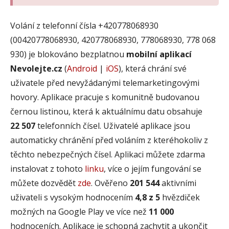
Volání z telefonní čísla +420778068930
(00420778068930, 420778068930, 778068930, 778 068
930) je blokováno bezplatnou
mobilní aplikací
Nevolejte.cz
(
Android
|
iOS
), která chrání své
uživatele před nevyžádanými telemarketingovými
hovory. Aplikace pracuje s komunitně budovanou
černou listinou, která k aktuálnímu datu obsahuje
22 507
telefonních čísel. Uživatelé aplikace jsou
automaticky chránění před voláním z kteréhokoliv z
těchto nebezpečných čísel. Aplikaci můžete zdarma
instalovat z tohoto
linku
, více o jejím fungování se
můžete dozvědět
zde
. Ověřeno
201 544
aktivními
uživateli s vysokým hodnocením
4,8 z 5
hvězdiček
možných na Google Play ve více než
11 000
hodnoceních. Aplikace je schopná zachytit a ukončit