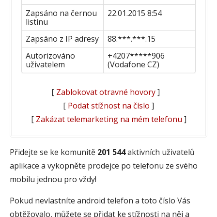
Zapsáno na černou
22.01.2015 8:54
listinu
Zapsáno z IP adresy
88.***.***.15
Autorizováno
+4207*****906
uživatelem
(Vodafone CZ)
[
Zablokovat otravné hovory
]
[
Podat stížnost na číslo
]
[
Zakázat telemarketing na mém telefonu
]
Přidejte se ke komunitě
201 544
aktivních uživatelů
aplikace a vykopněte prodejce po telefonu ze svého
mobilu jednou pro vždy!
Pokud nevlastníte android telefon a toto číslo Vás
obtěžovalo, můžete se přidat ke stížnosti na něj a