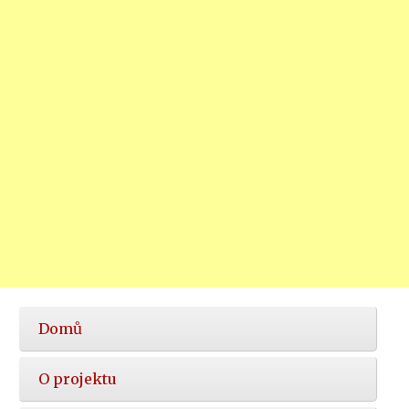
Hlavní
Domů
nabídka
O projektu