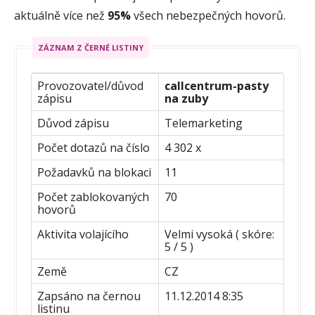
aktuálně více než
95%
všech nebezpečných hovorů.
ZÁZNAM Z ČERNÉ LISTINY
Provozovatel/důvod
callcentrum-pasty
zápisu
na zuby
Důvod zápisu
Telemarketing
Počet dotazů na číslo
4 302 x
Požadavků na blokaci
11
Počet zablokovaných
70
hovorů
Aktivita volajícího
Velmi vysoká ( skóre:
5 / 5 )
Země
CZ
Zapsáno na černou
11.12.2014 8:35
listinu