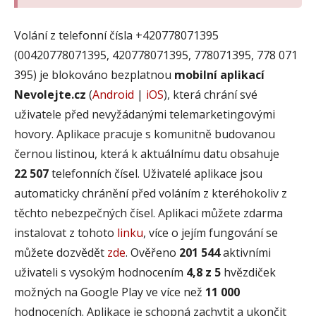
Volání z telefonní čísla +420778071395
(00420778071395, 420778071395, 778071395, 778 071
395) je blokováno bezplatnou
mobilní aplikací
Nevolejte.cz
(
Android
|
iOS
), která chrání své
uživatele před nevyžádanými telemarketingovými
hovory. Aplikace pracuje s komunitně budovanou
černou listinou, která k aktuálnímu datu obsahuje
22 507
telefonních čísel. Uživatelé aplikace jsou
automaticky chránění před voláním z kteréhokoliv z
těchto nebezpečných čísel. Aplikaci můžete zdarma
instalovat z tohoto
linku
, více o jejím fungování se
můžete dozvědět
zde
. Ověřeno
201 544
aktivními
uživateli s vysokým hodnocením
4,8 z 5
hvězdiček
možných na Google Play ve více než
11 000
hodnoceních. Aplikace je schopná zachytit a ukončit