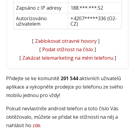
Zapsáno z IP adresy
188.***.***.52
Autorizováno
+4207*****336 (O2-
uživatelem
CZ)
[
Zablokovat otravné hovory
]
[
Podat stížnost na číslo
]
[
Zakázat telemarketing na mém telefonu
]
Přidejte se ke komunitě
201 544
aktivních uživatelů
aplikace a vykopněte prodejce po telefonu ze svého
mobilu jednou pro vždy!
Pokud nevlastníte android telefon a toto číslo Vás
obtěžovalo, můžete se přidat ke stížnosti na něj a
nahlásit ho
zde
.