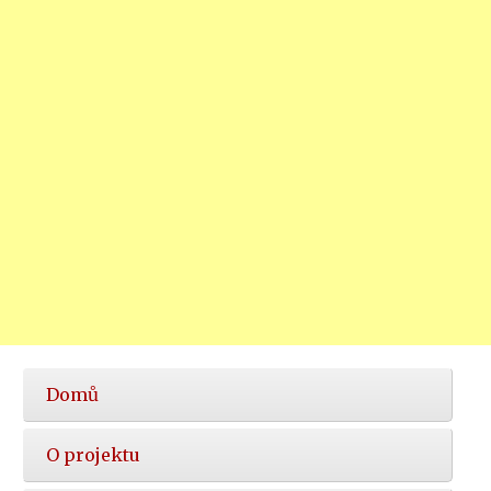
Hlavní
Domů
nabídka
O projektu