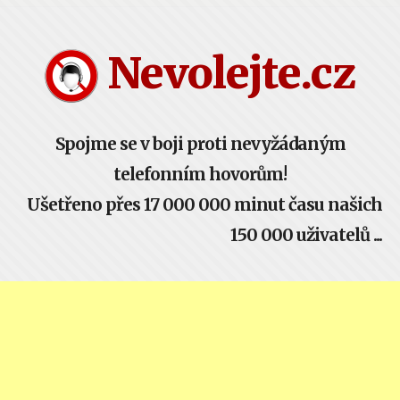
Nevolejte.cz žije komunitou - buď součástí!
Nevolejte.cz
Spojme se v boji proti nevyžádaným
telefonním hovorům!
Ušetřeno přes 17 000 000 minut času našich
150 000 uživatelů ...