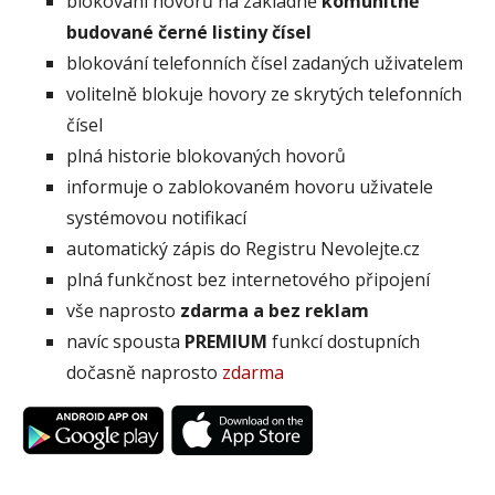
blokování hovorů na základně
komunitně
budované černé listiny čísel
blokování telefonních čísel zadaných uživatelem
volitelně blokuje hovory ze skrytých telefonních
čísel
plná historie blokovaných hovorů
informuje o zablokovaném hovoru uživatele
systémovou notifikací
automatický zápis do Registru Nevolejte.cz
plná funkčnost bez internetového připojení
vše naprosto
zdarma a bez reklam
navíc spousta
PREMIUM
funkcí dostupních
dočasně naprosto
zdarma