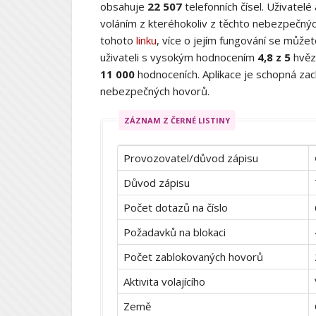
obsahuje
22 507
telefonních čísel. Uživatelé
voláním z kteréhokoliv z těchto nebezpečných
tohoto
linku
, více o jejím fungování se můž
uživateli s vysokým hodnocením
4,8 z 5
hvěz
11 000
hodnoceních. Aplikace je schopná zach
nebezpečných hovorů.
ZÁZNAM Z ČERNÉ LISTINY
Provozovatel/důvod zápisu
Důvod zápisu
Počet dotazů na číslo
Požadavků na blokaci
Počet zablokovaných hovorů
Aktivita volajícího
Země