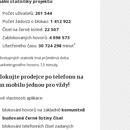
ální statistiky projektu:
Počet uživatelů:
201 544
Počet žádostí o blokaci:
1 412 922
Čísel na černé listině:
22 507
Zablokovaných hovorů:
4 096 573
*
Ušetřeného času:
30 724 298
minut
dostupných statistik trvá průměrná doba
arketingového hovoru 7,5 minuty.
lokujte prodejce po telefonu na
m mobilu jednou pro vždy!
ové vlastnosti aplikace:
blokování hovorů na základně
komunitně
budované černé listiny čísel
blokování telefonních čísel zadaných