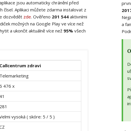
 aplikace jsou automaticky chránění před
prvn
 čísel. Aplikaci můžete zdarma instalovat z
201
ete dozvědět
zde
. Ověřeno
201 544
aktivními
Nejp
diček možných na Google Play ve více než
a fa
ytit a ukončit aktuálně více než
95%
všech
Podr
O
D
Callcentrum zdravi
uš
Telemarketing
s
6 476 x
Př
41
a
in
281
Velmi vysoká ( skóre: 5 / 5 )
CZ