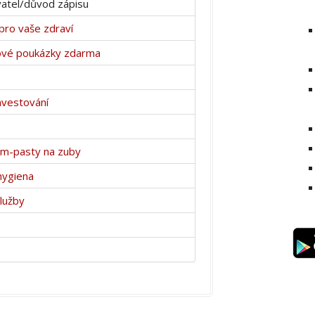
atel/důvod zápisu
pro vaše zdraví
ové poukázky zdarma
nvestování
um-pasty na zuby
hygiena
služby
e