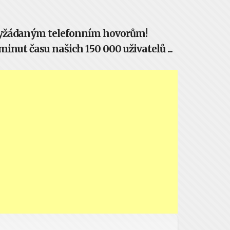
evyžádaným telefonním hovorům!
inut času našich 150 000 uživatelů ...