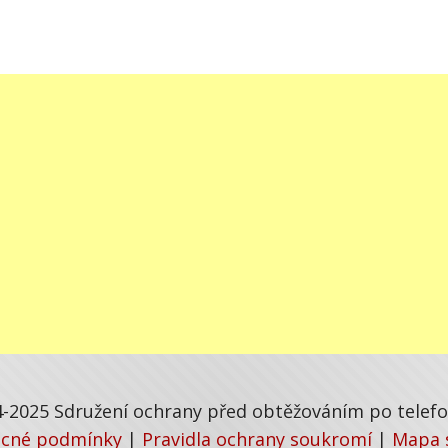
-2025 Sdružení ochrany před obtěžováním po telefon
cné podmínky
|
Pravidla ochrany soukromí
|
Mapa 