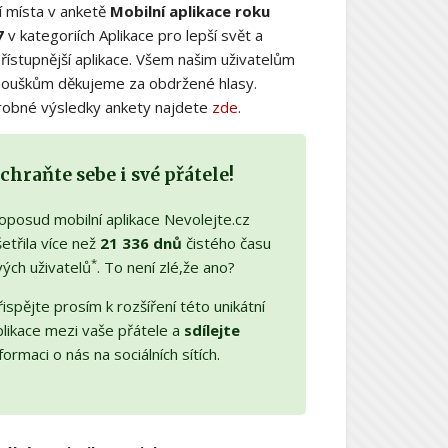
í místa v anketě
Mobilní aplikace roku
7
v kategoriích Aplikace pro lepší svět a
řístupnější aplikace. Všem našim uživatelům
nouškům děkujeme za obdržené hlasy.
obné výsledky ankety najdete
zde
.
chraňte sebe i své přátele!
oposud mobilní aplikace Nevolejte.cz
etřila více než
21 336 dnů
čistého času
*
vých uživatelů
. To není zlé,že ano?
ispějte prosím k rozšíření této unikátní
plikace mezi vaše přátele a
sdílejte
formaci o nás na sociálních sítích.