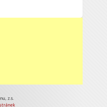
u, z.s.
stránek