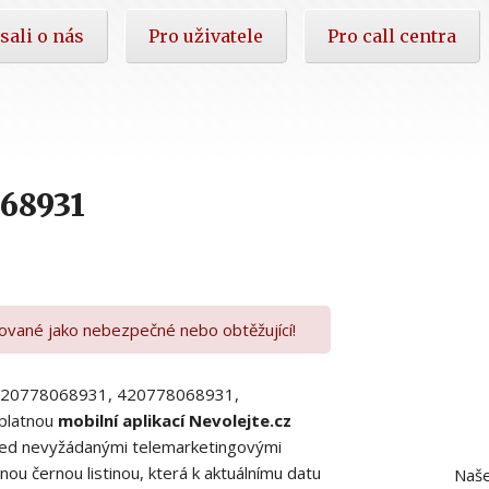
sali o nás
Pro uživatele
Pro call centra
68931
kované jako nebezpečné nebo obtěžující!
00420778068931, 420778068931,
platnou
mobilní aplikací Nevolejte.cz
 před nevyžádanými telemarketingovými
ou černou listinou, která k aktuálnímu datu
Naše