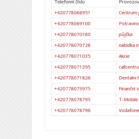
Telefonní číslo
Provozov
+420778068951
Centrum 
+420778069100
Potravin
+420778070180
půjčka
+420778070728
nabídka i
+420778071035
Akcie
+420778071395
callcentr
+420778071826
Dentalni 
+420778073975
Finanční 
+420778078795
T-Mobile
+420778078796
Vodafon