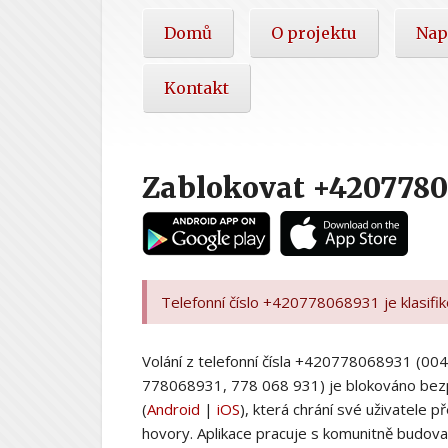
Hlavní
Domů
O projektu
Nap
nabídka
Kontakt
Zablokovat +4207780
Telefonní číslo +420778068931 je klasifi
Volání z telefonní čísla +420778068931 (
778068931, 778 068 931) je blokováno bez
(
Android
|
iOS
), která chrání své uživatele
hovory. Aplikace pracuje s komunitně budovan