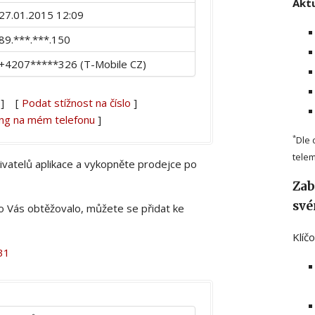
Aktu
27.01.2015 12:09
89.***.***.150
+4207*****326 (T-Mobile CZ)
] [
Podat stížnost na číslo
]
ing na mém telefonu
]
*
Dle 
telem
živatelů aplikace a vykopněte prodejce po
Zab
své
lo Vás obtěžovalo, můžete se přidat ke
Klíč
31