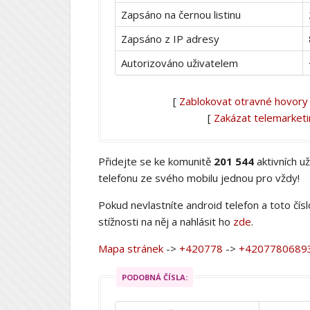
Zapsáno na černou listinu
Zapsáno z IP adresy
Autorizováno uživatelem
[
Zablokovat otravné hovory
[
Zakázat telemarket
Přidejte se ke komunitě
201 544
aktivních u
telefonu ze svého mobilu jednou pro vždy!
Pokud nevlastníte android telefon a toto čís
stížnosti na něj a nahlásit ho
zde
.
Mapa stránek
->
+420778
->
+4207780689
PODOBNÁ ČÍSLA: