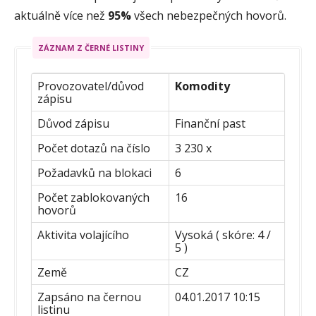
aktuálně více než
95%
všech nebezpečných hovorů.
ZÁZNAM Z ČERNÉ LISTINY
Provozovatel/důvod
Komodity
zápisu
Důvod zápisu
Finanční past
Počet dotazů na číslo
3 230 x
Požadavků na blokaci
6
Počet zablokovaných
16
hovorů
Aktivita volajícího
Vysoká ( skóre: 4 /
5 )
Země
CZ
Zapsáno na černou
04.01.2017 10:15
listinu