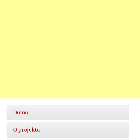
Hlavní
Domů
nabídka
O projektu