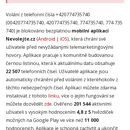
Volání z telefonní čísla +420774735740
(00420774735740, 420774735740, 774735740, 774 735
740) je blokováno bezplatnou
mobilní aplikací
Nevolejte.cz
(
Android
|
iOS
), která chrání své
uživatele před nevyžádanými telemarketingovými
hovory. Aplikace pracuje s komunitně budovanou
černou listinou, která k aktuálnímu datu obsahuje
22 507
telefonních čísel. Uživatelé aplikace jsou
automaticky chránění před voláním z kteréhokoliv z
těchto nebezpečných čísel. Aplikaci můžete zdarma
instalovat z tohoto
linku
, více o jejím fungování se
můžete dozvědět
zde
. Ověřeno
201 544
aktivními
uživateli s vysokým hodnocením
4,8 z 5
hvězdiček
možných na Google Play ve více než
11 000
hodnoceních. Aplikace je schopná zachytit a ukončit