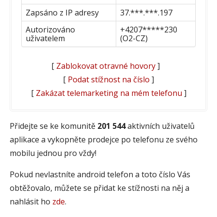
Zapsáno z IP adresy
37.***.***.197
Autorizováno
+4207*****230
uživatelem
(O2-CZ)
[
Zablokovat otravné hovory
]
[
Podat stížnost na číslo
]
[
Zakázat telemarketing na mém telefonu
]
Přidejte se ke komunitě
201 544
aktivních uživatelů
aplikace a vykopněte prodejce po telefonu ze svého
mobilu jednou pro vždy!
Pokud nevlastníte android telefon a toto číslo Vás
obtěžovalo, můžete se přidat ke stížnosti na něj a
nahlásit ho
zde
.