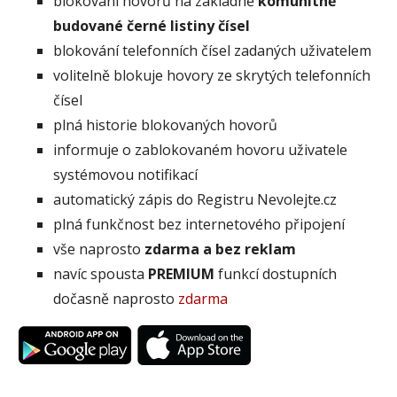
blokování hovorů na základně
komunitně
budované černé listiny čísel
blokování telefonních čísel zadaných uživatelem
volitelně blokuje hovory ze skrytých telefonních
čísel
plná historie blokovaných hovorů
informuje o zablokovaném hovoru uživatele
systémovou notifikací
automatický zápis do Registru Nevolejte.cz
plná funkčnost bez internetového připojení
vše naprosto
zdarma a bez reklam
navíc spousta
PREMIUM
funkcí dostupních
dočasně naprosto
zdarma