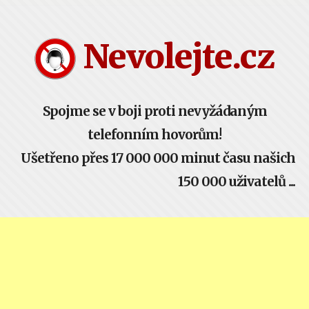
Nevolejte.cz žije komunitou - buď součástí!
Nevolejte.cz
Spojme se v boji proti nevyžádaným
telefonním hovorům!
Ušetřeno přes 17 000 000 minut času našich
150 000 uživatelů ...