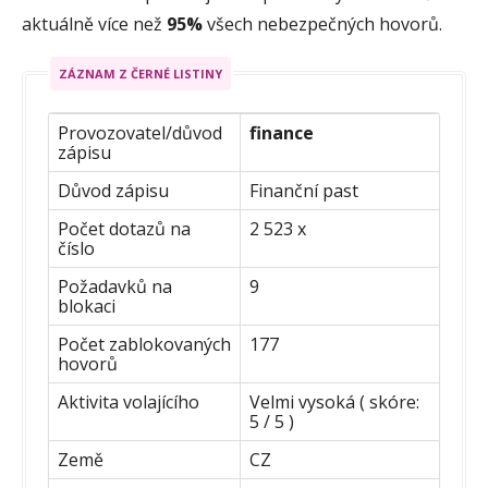
aktuálně více než
95%
všech nebezpečných hovorů.
ZÁZNAM Z ČERNÉ LISTINY
Provozovatel/důvod
finance
zápisu
Důvod zápisu
Finanční past
Počet dotazů na
2 523 x
číslo
Požadavků na
9
blokaci
Počet zablokovaných
177
hovorů
Aktivita volajícího
Velmi vysoká ( skóre:
5 / 5 )
Země
CZ