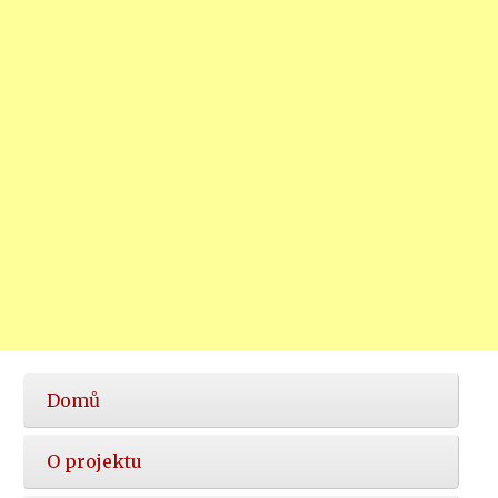
Hlavní
Domů
nabídka
O projektu