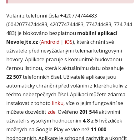
Volání z telefonní čísla +420774744483
(00420774744483, 420774744483, 774744483, 774 744
483) je blokováno bezplatnou
mobilní aplikací
Nevolejte.cz
(
Android
|
iOS
), která chrání své
uživatele před nevyžádanými telemarketingovými
hovory. Aplikace pracuje s komunitně budovanou
černou listinou, která k aktuálnímu datu obsahuje
22 507
telefonních čísel. Uživatelé aplikace jsou
automaticky chránění před voláním z kteréhokoliv z
těchto nebezpečných čísel. Aplikaci můžete zdarma
instalovat z tohoto
linku
, více o jejím fungování se
můžete dozvědět
zde
. Ověřeno
201 544
aktivními
uživateli s vysokým hodnocením
4,8 z 5
hvězdiček
možných na Google Play ve více než
11 000
hodnoceních. Aplikace je schopná zachytit a ukončit