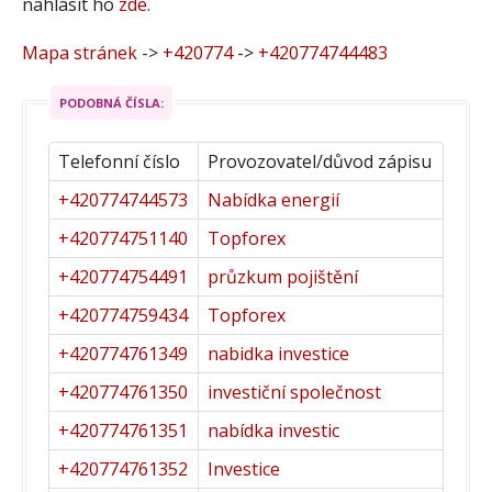
nahlásit ho
zde
.
Mapa stránek
->
+420774
->
+420774744483
PODOBNÁ ČÍSLA:
Telefonní číslo
Provozovatel/důvod zápisu
+420774744573
Nabídka energií
+420774751140
Topforex
+420774754491
průzkum pojištění
+420774759434
Topforex
+420774761349
nabidka investice
+420774761350
investiční společnost
+420774761351
nabídka investic
+420774761352
Investice