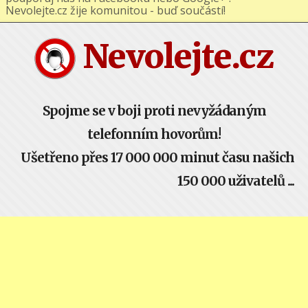
podporuj nás na Facebooku nebo Google+ !
Nevolejte.cz žije komunitou - buď součástí!
Nevolejte.cz
Spojme se v boji proti nevyžádaným
telefonním hovorům!
Ušetřeno přes 17 000 000 minut času našich
150 000 uživatelů ...