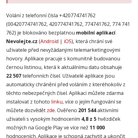
Volání z telefonní čísla +420774741762
(00420774741762, 420774741762, 774741762, 774 741
762) je blokováno bezplatnou
mobilní aplikací
Nevolejte.cz
(
Android
|
iOS
), která chrání své
uživatele před nevyžádanými telemarketingovými
hovory. Aplikace pracuje s komunitně budovanou
černou listinou, která k aktuálnímu datu obsahuje
22 507
telefonních čísel. Uživatelé aplikace jsou
automaticky chránění před voláním z kteréhokoliv z
těchto nebezpečných čísel. Aplikaci můžete zdarma
instalovat z tohoto
linku
, více o jejím fungování se
můžete dozvědět
zde
. Ověřeno
201 544
aktivními
uživateli s vysokým hodnocením
4,8 z 5
hvězdiček
možných na Google Play ve více než
11 000
hodnoceních. Aplikace je schopná zachytit a ukončit