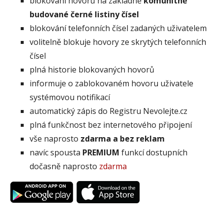
blokování hovorů na základně
komunitně
budované černé listiny čísel
blokování telefonních čísel zadaných uživatelem
volitelně blokuje hovory ze skrytých telefonních
čísel
plná historie blokovaných hovorů
informuje o zablokovaném hovoru uživatele
systémovou notifikací
automatický zápis do Registru Nevolejte.cz
plná funkčnost bez internetového připojení
vše naprosto
zdarma a bez reklam
navíc spousta
PREMIUM
funkcí dostupních
dočasně naprosto
zdarma