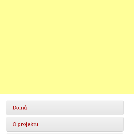
Hlavní
Domů
nabídka
O projektu