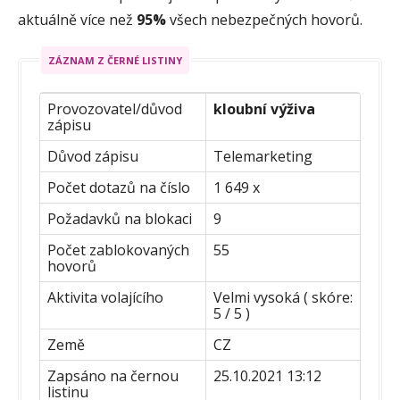
aktuálně více než
95%
všech nebezpečných hovorů.
ZÁZNAM Z ČERNÉ LISTINY
Provozovatel/důvod
kloubní výživa
zápisu
Důvod zápisu
Telemarketing
Počet dotazů na číslo
1 649 x
Požadavků na blokaci
9
Počet zablokovaných
55
hovorů
Aktivita volajícího
Velmi vysoká ( skóre:
5 / 5 )
Země
CZ
Zapsáno na černou
25.10.2021 13:12
listinu