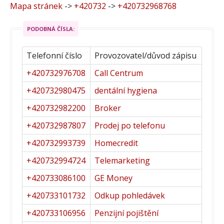
Mapa stránek
->
+420732
->
+420732968768
PODOBNÁ ČÍSLA:
Telefonní číslo
Provozovatel/důvod zápisu
+420732976708
Call Centrum
+420732980475
dentální hygiena
+420732982200
Broker
+420732987807
Prodej po telefonu
+420732993739
Homecredit
+420732994724
Telemarketing
+420733086100
GE Money
+420733101732
Odkup pohledávek
+420733106956
Penzijní pojištění