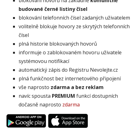
blokování hovorů na základně
komunitně
budované černé listiny čísel
blokování telefonních čísel zadaných uživatelem
volitelně blokuje hovory ze skrytých telefonních
čísel
plná historie blokovaných hovorů
informuje o zablokovaném hovoru uživatele
systémovou notifikací
automatický zápis do Registru Nevolejte.cz
plná funkčnost bez internetového připojení
vše naprosto
zdarma a bez reklam
navíc spousta
PREMIUM
funkcí dostupních
dočasně naprosto
zdarma