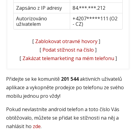
Zapsáno z IP adresy
84.***.***.212
Autorizováno
+4207*****111 (O2
uživatelem
- CZ)
[
Zablokovat otravné hovory
]
[
Podat stížnost na číslo
]
[
Zakázat telemarketing na mém telefonu
]
Přidejte se ke komunitě
201 544
aktivních uživatelů
aplikace a vykopněte prodejce po telefonu ze svého
mobilu jednou pro vždy!
Pokud nevlastníte android telefon a toto číslo Vás
obtěžovalo, můžete se přidat ke stížnosti na něj a
nahlásit ho
zde
.