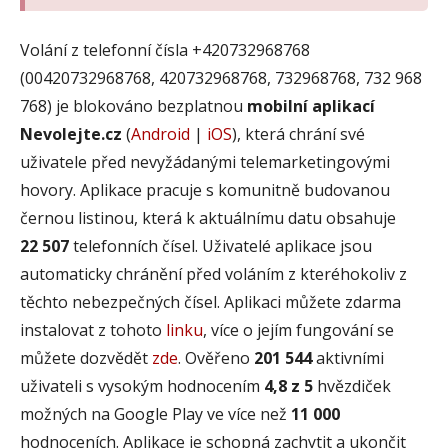
Volání z telefonní čísla +420732968768
(00420732968768, 420732968768, 732968768, 732 968
768) je blokováno bezplatnou
mobilní aplikací
Nevolejte.cz
(
Android
|
iOS
), která chrání své
uživatele před nevyžádanými telemarketingovými
hovory. Aplikace pracuje s komunitně budovanou
černou listinou, která k aktuálnímu datu obsahuje
22 507
telefonních čísel. Uživatelé aplikace jsou
automaticky chránění před voláním z kteréhokoliv z
těchto nebezpečných čísel. Aplikaci můžete zdarma
instalovat z tohoto
linku
, více o jejím fungování se
můžete dozvědět
zde
. Ověřeno
201 544
aktivními
uživateli s vysokým hodnocením
4,8 z 5
hvězdiček
možných na Google Play ve více než
11 000
hodnoceních. Aplikace je schopná zachytit a ukončit