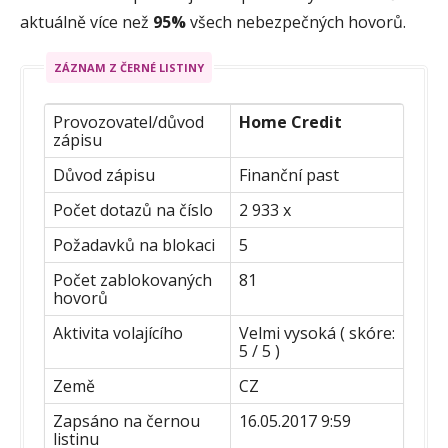
aktuálně více než
95%
všech nebezpečných hovorů.
ZÁZNAM Z ČERNÉ LISTINY
Provozovatel/důvod
Home Credit
zápisu
Důvod zápisu
Finanční past
Počet dotazů na číslo
2 933 x
Požadavků na blokaci
5
Počet zablokovaných
81
hovorů
Aktivita volajícího
Velmi vysoká ( skóre:
5 / 5 )
Země
CZ
Zapsáno na černou
16.05.2017 9:59
listinu