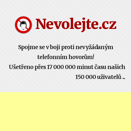
Nevolejte.cz žije komunitou - buď součástí!
Nevolejte.cz
Spojme se v boji proti nevyžádaným
telefonním hovorům!
Ušetřeno přes 17 000 000 minut času našich
150 000 uživatelů ...