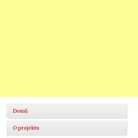
Hlavní
Domů
nabídka
O projektu