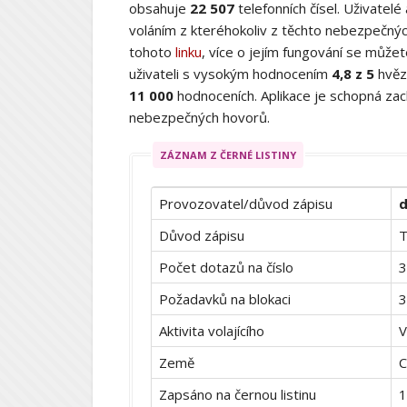
obsahuje
22 507
telefonních čísel. Uživatelé
voláním z kteréhokoliv z těchto nebezpečných
tohoto
linku
, více o jejím fungování se můž
uživateli s vysokým hodnocením
4,8 z 5
hvěz
11 000
hodnoceních. Aplikace je schopná zach
nebezpečných hovorů.
ZÁZNAM Z ČERNÉ LISTINY
Provozovatel/důvod zápisu
d
Důvod zápisu
T
Počet dotazů na číslo
3
Požadavků na blokaci
3
Aktivita volajícího
V
Země
C
Zapsáno na černou listinu
1