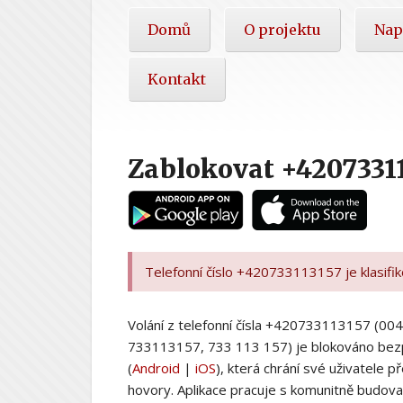
Hlavní
Domů
O projektu
Nap
nabídka
Kontakt
Zablokovat +4207331
Telefonní číslo +420733113157 je klasifi
Volání z telefonní čísla +420733113157 (
733113157, 733 113 157) je blokováno bez
(
Android
|
iOS
), která chrání své uživatele
hovory. Aplikace pracuje s komunitně budovan