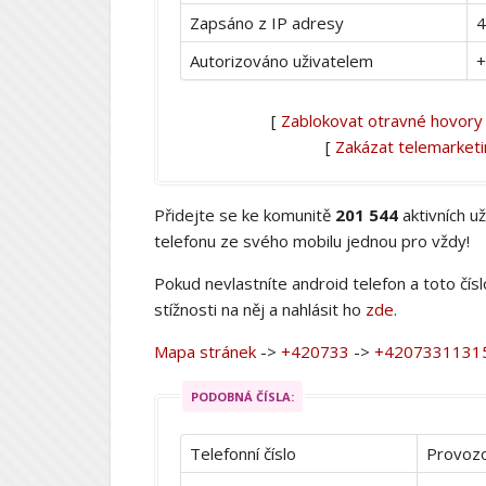
Zapsáno z IP adresy
4
Autorizováno uživatelem
+
[
Zablokovat otravné hovory
[
Zakázat telemarket
Přidejte se ke komunitě
201 544
aktivních u
telefonu ze svého mobilu jednou pro vždy!
Pokud nevlastníte android telefon a toto čís
stížnosti na něj a nahlásit ho
zde
.
Mapa stránek
->
+420733
->
+4207331131
PODOBNÁ ČÍSLA:
Telefonní číslo
Provozo