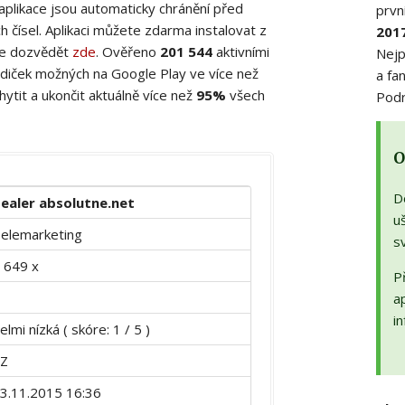
 aplikace jsou automaticky chránění před
prvn
 čísel. Aplikaci můžete zdarma instalovat z
201
ete dozvědět
zde
. Ověřeno
201 544
aktivními
Nejp
diček možných na Google Play ve více než
a fa
ytit a ukončit aktuálně více než
95%
všech
Podr
O
D
ealer absolutne.net
uš
elemarketing
s
 649 x
Př
a
in
elmi nízká ( skóre: 1 / 5 )
Z
3.11.2015 16:36