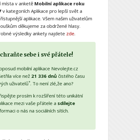
í místa v anketě
Mobilní aplikace roku
7
v kategoriích Aplikace pro lepší svět a
řístupnější aplikace. Všem našim uživatelům
nouškům děkujeme za obdržené hlasy.
obné výsledky ankety najdete
zde
.
chraňte sebe i své přátele!
oposud mobilní aplikace Nevolejte.cz
etřila více než
21 336 dnů
čistého času
*
vých uživatelů
. To není zlé,že ano?
ispějte prosím k rozšíření této unikátní
plikace mezi vaše přátele a
sdílejte
formaci o nás na sociálních sítích.