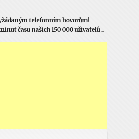
evyžádaným telefonním hovorům!
inut času našich 150 000 uživatelů ...