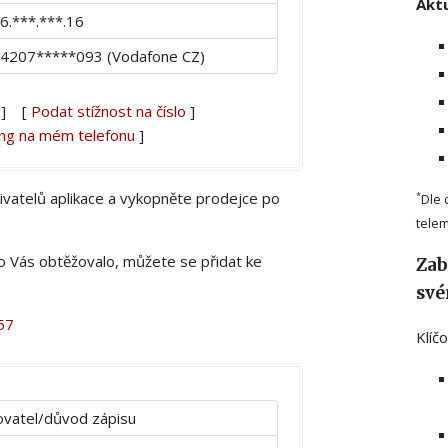
Aktu
6.***.***.16
4207*****093 (Vodafone CZ)
] [
Podat stížnost na číslo
]
ing na mém telefonu
]
živatelů aplikace a vykopněte prodejce po
*
Dle 
telem
lo Vás obtěžovalo, můžete se přidat ke
Zab
své
57
Klíč
vatel/důvod zápisu