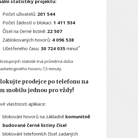
ální statistiky projektu:
Počet uživatelů:
201 544
Počet žádostí o blokaci:
1 411 934
Čísel na černé listině:
22 507
Zablokovaných hovorů:
4 096 538
*
Ušetřeného času:
30 724 035
minut
dostupných statistik trvá průměrná doba
arketingového hovoru 7,5 minuty.
lokujte prodejce po telefonu na
m mobilu jednou pro vždy!
ové vlastnosti aplikace:
blokování hovorů na základně
komunitně
budované černé listiny čísel
blokování telefonních čísel zadaných