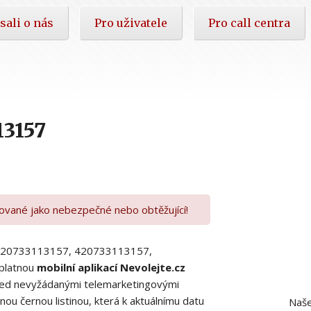
sali o nás
Pro uživatele
Pro call centra
13157
kované jako nebezpečné nebo obtěžující!
00420733113157, 420733113157,
platnou
mobilní aplikací Nevolejte.cz
 před nevyžádanými telemarketingovými
ou černou listinou, která k aktuálnímu datu
Naše