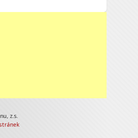
u, z.s.
stránek