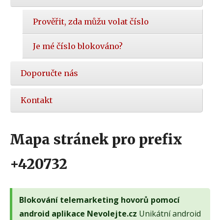
Prověřit, zda můžu volat číslo
Je mé číslo blokováno?
Doporučte nás
Kontakt
Mapa stránek pro prefix
+420732
Blokování telemarketing hovorů pomocí
android aplikace Nevolejte.cz
Unikátní android