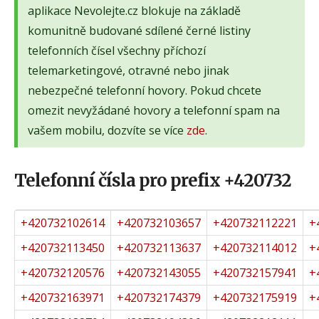
aplikace Nevolejte.cz blokuje na základě
komunitně budované sdílené černé listiny
telefonních čísel všechny příchozí
telemarketingové, otravné nebo jinak
nebezpečné telefonní hovory. Pokud chcete
omezit nevyžádané hovory a telefonní spam na
vašem mobilu, dozvíte se více
zde
.
Telefonní čísla pro prefix +420732
+420732102614
+420732103657
+420732112221
+
+420732113450
+420732113637
+420732114012
+
+420732120576
+420732143055
+420732157941
+
+420732163971
+420732174379
+420732175919
+