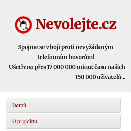
Nevolejte.cz
Spojme se v boji proti nevyžádaným
telefonním hovorům!
Ušetřeno přes 17 000 000 minut času našich
150 000 uživatelů ...
Hlavní
Domů
nabídka
O projektu