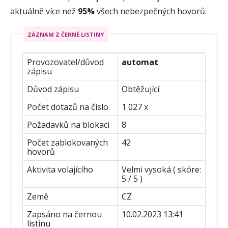
aktuálně více než
95%
všech nebezpečných hovorů.
ZÁZNAM Z ČERNÉ LISTINY
Provozovatel/důvod
automat
zápisu
Důvod zápisu
Obtěžující
Počet dotazů na číslo
1 027 x
Požadavků na blokaci
8
Počet zablokovaných
42
hovorů
Aktivita volajícího
Velmi vysoká ( skóre:
5 / 5 )
Země
CZ
Zapsáno na černou
10.02.2023 13:41
listinu