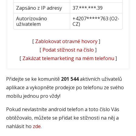
Zapsáno z IP adresy
37.***.***.39
Autorizováno
+4207*****763 (O2-
uživatelem
CZ)
[
Zablokovat otravné hovory
]
[
Podat stížnost na číslo
]
[
Zakázat telemarketing na mém telefonu
]
Přidejte se ke komunitě
201 544
aktivních uživatelů
aplikace a vykopněte prodejce po telefonu ze svého
mobilu jednou pro vždy!
Pokud nevlastníte android telefon a toto číslo Vás
obtěžovalo, můžete se přidat ke stížnosti na něj a
nahlásit ho
zde
.