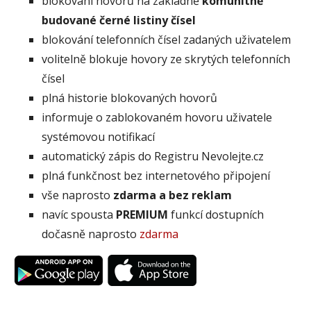
blokování hovorů na základně
komunitně
budované černé listiny čísel
blokování telefonních čísel zadaných uživatelem
volitelně blokuje hovory ze skrytých telefonních
čísel
plná historie blokovaných hovorů
informuje o zablokovaném hovoru uživatele
systémovou notifikací
automatický zápis do Registru Nevolejte.cz
plná funkčnost bez internetového připojení
vše naprosto
zdarma a bez reklam
navíc spousta
PREMIUM
funkcí dostupních
dočasně naprosto
zdarma