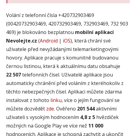
Volání z telefonní čísla +420732903469
(00420732903469, 420732903469, 732903469, 732 903
469) je blokováno bezplatnou
mobilní aplikací
Nevolejte.cz
(
Android
|
iOS
), která chrání své
uživatele před nevyžádanými telemarketingovými
hovory. Aplikace pracuje s komunitně budovanou
černou listinou, která k aktuálnímu datu obsahuje
22 507
telefonních čísel. Uživatelé aplikace jsou
automaticky chránění před voláním z kteréhokoliv z
těchto nebezpečných čísel. Aplikaci můžete zdarma
instalovat z tohoto
linku
, více o jejím fungování se
můžete dozvědět
zde
. Ověřeno
201 544
aktivními
uživateli s vysokým hodnocením
4,8 z 5
hvězdiček
možných na Google Play ve více než
11 000
hodnoceních. Aplikace je schopná zachytit a ukončit