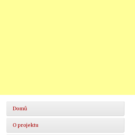
Hlavní
Domů
nabídka
O projektu