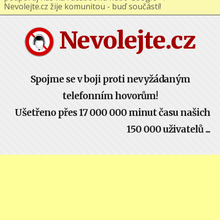
podporuj nás na Facebooku nebo Google+ !
Nevolejte.cz žije komunitou - buď součástí!
Nevolejte.cz
Spojme se v boji proti nevyžádaným
telefonním hovorům!
Ušetřeno přes 17 000 000 minut času našich
150 000 uživatelů ...