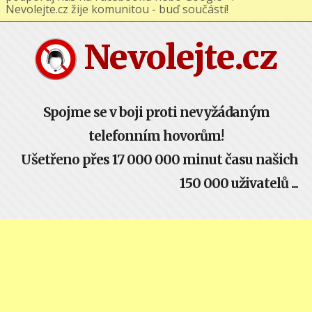
podporuj nás na Facebooku nebo Google+ !
Nevolejte.cz žije komunitou - buď součástí!
Nevolejte.cz
Spojme se v boji proti nevyžádaným
telefonním hovorům!
Ušetřeno přes 17 000 000 minut času našich
150 000 uživatelů ...