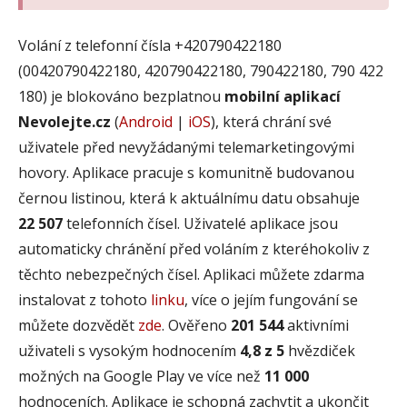
Volání z telefonní čísla +420790422180
(00420790422180, 420790422180, 790422180, 790 422
180) je blokováno bezplatnou
mobilní aplikací
Nevolejte.cz
(
Android
|
iOS
), která chrání své
uživatele před nevyžádanými telemarketingovými
hovory. Aplikace pracuje s komunitně budovanou
černou listinou, která k aktuálnímu datu obsahuje
22 507
telefonních čísel. Uživatelé aplikace jsou
automaticky chránění před voláním z kteréhokoliv z
těchto nebezpečných čísel. Aplikaci můžete zdarma
instalovat z tohoto
linku
, více o jejím fungování se
můžete dozvědět
zde
. Ověřeno
201 544
aktivními
uživateli s vysokým hodnocením
4,8 z 5
hvězdiček
možných na Google Play ve více než
11 000
hodnoceních. Aplikace je schopná zachytit a ukončit