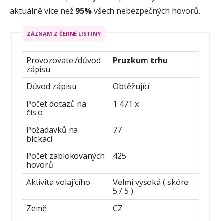
aktuálně více než
95%
všech nebezpečných hovorů.
ZÁZNAM Z ČERNÉ LISTINY
Provozovatel/důvod
Pruzkum trhu
zápisu
Důvod zápisu
Obtěžující
Počet dotazů na
1 471 x
číslo
Požadavků na
77
blokaci
Počet zablokovaných
425
hovorů
Aktivita volajícího
Velmi vysoká ( skóre:
5 / 5 )
Země
CZ