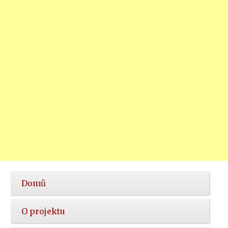
Hlavní
Domů
nabídka
O projektu