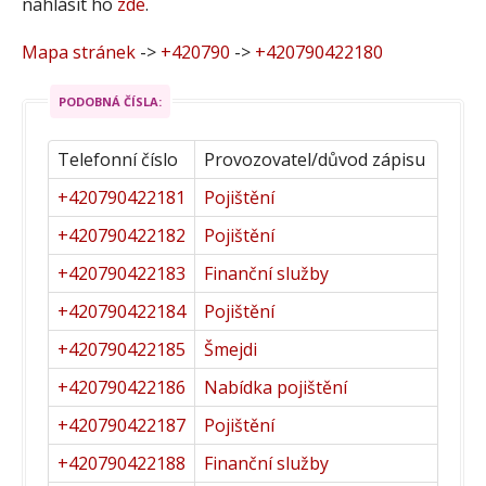
nahlásit ho
zde
.
Mapa stránek
->
+420790
->
+420790422180
PODOBNÁ ČÍSLA:
Telefonní číslo
Provozovatel/důvod zápisu
+420790422181
Pojištění
+420790422182
Pojištění
+420790422183
Finanční služby
+420790422184
Pojištění
+420790422185
Šmejdi
+420790422186
Nabídka pojištění
+420790422187
Pojištění
+420790422188
Finanční služby