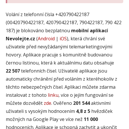
Volání z telefonní čísla +420790422187
(00420790422187, 420790422187, 790422187, 790 422
187) je blokováno bezplatnou
mobilní aplikací
Nevolejte.cz
(
Android
|
iOS
), která chrání své
uživatele před nevyžádanými telemarketingovými
hovory. Aplikace pracuje s komunitně budovanou
černou listinou, která k aktuálnímu datu obsahuje
22 507
telefonních čísel. Uživatelé aplikace jsou
automaticky chránění před voláním z kteréhokoliv z
těchto nebezpečných čísel. Aplikaci můžete zdarma
instalovat z tohoto
linku
, více o jejím fungování se
můžete dozvědět
zde
. Ověřeno
201 544
aktivními
uživateli s vysokým hodnocením
4,8 z 5
hvězdiček
možných na Google Play ve více než
11 000
hodnoceních. Aplikace je schopná zachytit a ukončit