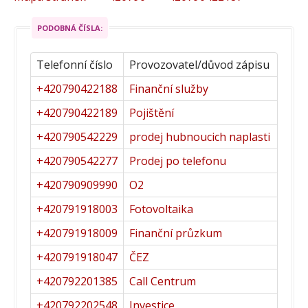
PODOBNÁ ČÍSLA:
Telefonní číslo
Provozovatel/důvod zápisu
+420790422188
Finanční služby
+420790422189
Pojištění
+420790542229
prodej hubnoucich naplasti
+420790542277
Prodej po telefonu
+420790909990
O2
+420791918003
Fotovoltaika
+420791918009
Finanční průzkum
+420791918047
ČEZ
+420792201385
Call Centrum
+420792202548
Investice