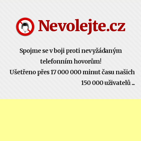
Nevolejte.cz žije komunitou - buď součástí!
Nevolejte.cz
Spojme se v boji proti nevyžádaným
telefonním hovorům!
Ušetřeno přes 17 000 000 minut času našich
150 000 uživatelů ...