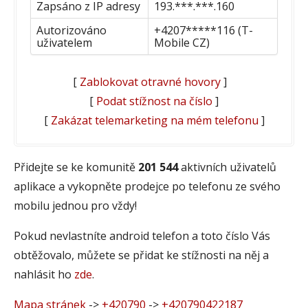
Zapsáno z IP adresy
193.***.***.160
Autorizováno
+4207*****116 (T-
uživatelem
Mobile CZ)
[
Zablokovat otravné hovory
]
[
Podat stížnost na číslo
]
[
Zakázat telemarketing na mém telefonu
]
Přidejte se ke komunitě
201 544
aktivních uživatelů
aplikace a vykopněte prodejce po telefonu ze svého
mobilu jednou pro vždy!
Pokud nevlastníte android telefon a toto číslo Vás
obtěžovalo, můžete se přidat ke stížnosti na něj a
nahlásit ho
zde
.
Mapa stránek
->
+420790
->
+420790422187