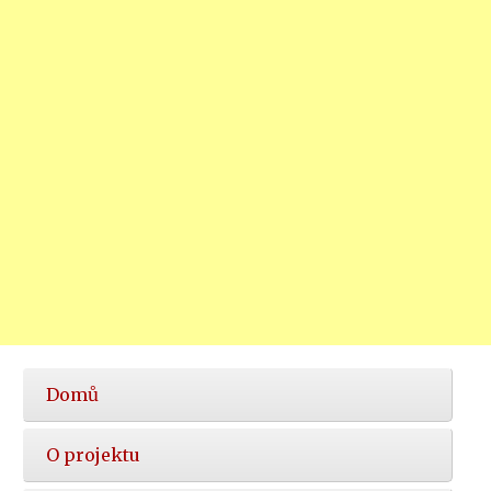
Hlavní
Domů
nabídka
O projektu