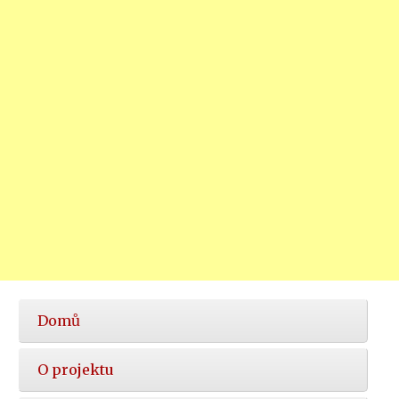
Hlavní
Domů
nabídka
O projektu