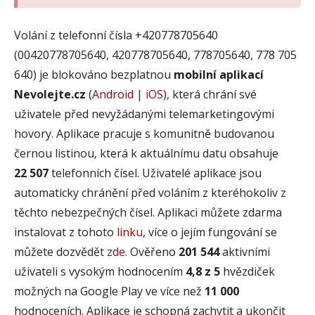
Volání z telefonní čísla +420778705640
(00420778705640, 420778705640, 778705640, 778 705
640) je blokováno bezplatnou
mobilní aplikací
Nevolejte.cz
(
Android
|
iOS
), která chrání své
uživatele před nevyžádanými telemarketingovými
hovory. Aplikace pracuje s komunitně budovanou
černou listinou, která k aktuálnímu datu obsahuje
22 507
telefonních čísel. Uživatelé aplikace jsou
automaticky chránění před voláním z kteréhokoliv z
těchto nebezpečných čísel. Aplikaci můžete zdarma
instalovat z tohoto
linku
, více o jejím fungování se
můžete dozvědět
zde
. Ověřeno
201 544
aktivními
uživateli s vysokým hodnocením
4,8 z 5
hvězdiček
možných na Google Play ve více než
11 000
hodnoceních. Aplikace je schopná zachytit a ukončit