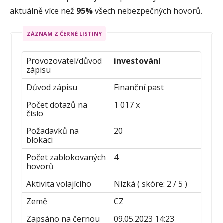
aktuálně více než
95%
všech nebezpečných hovorů.
ZÁZNAM Z ČERNÉ LISTINY
Provozovatel/důvod
investování
zápisu
Důvod zápisu
Finanční past
Počet dotazů na
1 017 x
číslo
Požadavků na
20
blokaci
Počet zablokovaných
4
hovorů
Aktivita volajícího
Nízká ( skóre: 2 / 5 )
Země
CZ
Zapsáno na černou
09.05.2023 14:23