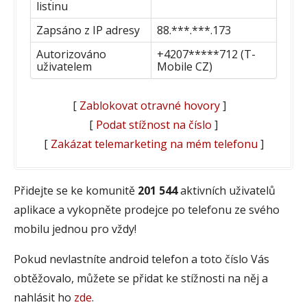
listinu
Zapsáno z IP adresy
88.***.***.173
Autorizováno
+4207*****712 (T-
uživatelem
Mobile CZ)
[
Zablokovat otravné hovory
]
[
Podat stížnost na číslo
]
[
Zakázat telemarketing na mém telefonu
]
Přidejte se ke komunitě
201 544
aktivních uživatelů
aplikace a vykopněte prodejce po telefonu ze svého
mobilu jednou pro vždy!
Pokud nevlastníte android telefon a toto číslo Vás
obtěžovalo, můžete se přidat ke stížnosti na něj a
nahlásit ho
zde
.