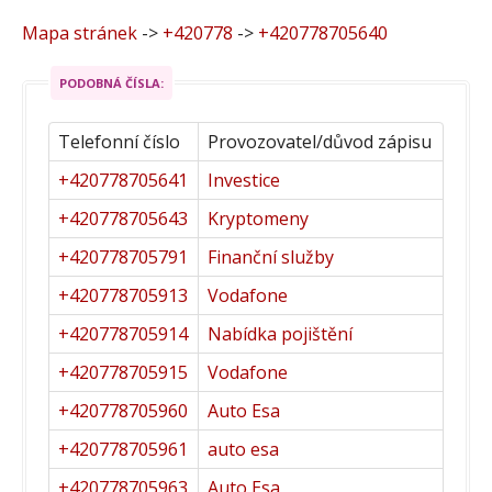
Mapa stránek
->
+420778
->
+420778705640
PODOBNÁ ČÍSLA:
Telefonní číslo
Provozovatel/důvod zápisu
+420778705641
Investice
+420778705643
Kryptomeny
+420778705791
Finanční služby
+420778705913
Vodafone
+420778705914
Nabídka pojištění
+420778705915
Vodafone
+420778705960
Auto Esa
+420778705961
auto esa
+420778705963
Auto Esa