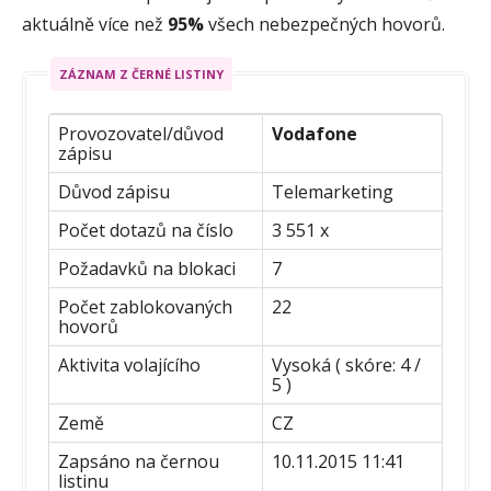
aktuálně více než
95%
všech nebezpečných hovorů.
ZÁZNAM Z ČERNÉ LISTINY
Provozovatel/důvod
Vodafone
zápisu
Důvod zápisu
Telemarketing
Počet dotazů na číslo
3 551 x
Požadavků na blokaci
7
Počet zablokovaných
22
hovorů
Aktivita volajícího
Vysoká ( skóre: 4 /
5 )
Země
CZ
Zapsáno na černou
10.11.2015 11:41
listinu