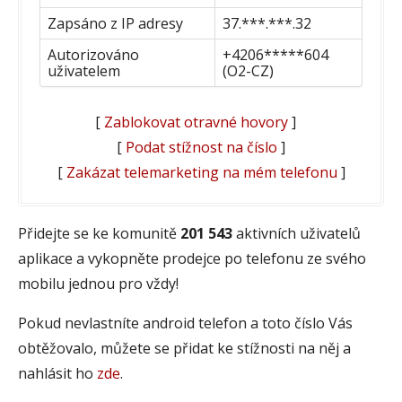
Zapsáno z IP adresy
37.***.***.32
Autorizováno
+4206*****604
uživatelem
(O2-CZ)
[
Zablokovat otravné hovory
]
[
Podat stížnost na číslo
]
[
Zakázat telemarketing na mém telefonu
]
Přidejte se ke komunitě
201 543
aktivních uživatelů
aplikace a vykopněte prodejce po telefonu ze svého
mobilu jednou pro vždy!
Pokud nevlastníte android telefon a toto číslo Vás
obtěžovalo, můžete se přidat ke stížnosti na něj a
nahlásit ho
zde
.