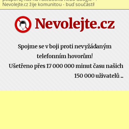
podporuj nás na Facebooku nebo Google+ !
Nevolejte.cz žije komunitou - buď součástí!
Nevolejte.cz
Spojme se v boji proti nevyžádaným
telefonním hovorům!
Ušetřeno přes 17 000 000 minut času našich
150 000 uživatelů ...