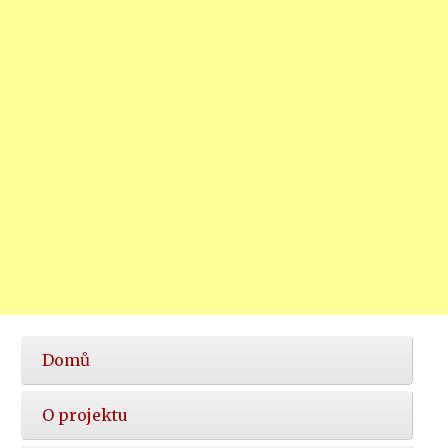
Hlavní
Domů
nabídka
O projektu