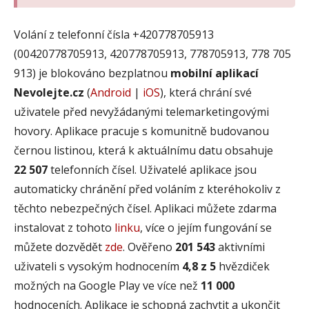
Volání z telefonní čísla +420778705913
(00420778705913, 420778705913, 778705913, 778 705
913) je blokováno bezplatnou
mobilní aplikací
Nevolejte.cz
(
Android
|
iOS
), která chrání své
uživatele před nevyžádanými telemarketingovými
hovory. Aplikace pracuje s komunitně budovanou
černou listinou, která k aktuálnímu datu obsahuje
22 507
telefonních čísel. Uživatelé aplikace jsou
automaticky chránění před voláním z kteréhokoliv z
těchto nebezpečných čísel. Aplikaci můžete zdarma
instalovat z tohoto
linku
, více o jejím fungování se
můžete dozvědět
zde
. Ověřeno
201 543
aktivními
uživateli s vysokým hodnocením
4,8 z 5
hvězdiček
možných na Google Play ve více než
11 000
hodnoceních. Aplikace je schopná zachytit a ukončit