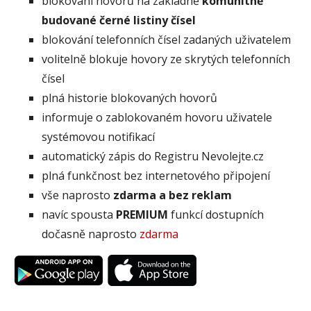
blokování hovorů na základně
komunitně
budované černé listiny čísel
blokování telefonních čísel zadaných uživatelem
volitelně blokuje hovory ze skrytých telefonních
čísel
plná historie blokovaných hovorů
informuje o zablokovaném hovoru uživatele
systémovou notifikací
automatický zápis do Registru Nevolejte.cz
plná funkčnost bez internetového připojení
vše naprosto
zdarma a bez reklam
navíc spousta
PREMIUM
funkcí dostupních
dočasně naprosto
zdarma