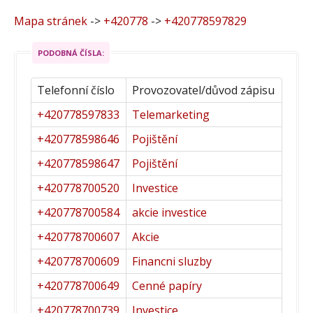
Mapa stránek
->
+420778
->
+420778597829
PODOBNÁ ČÍSLA:
Telefonní číslo
Provozovatel/důvod zápisu
+420778597833
Telemarketing
+420778598646
Pojištění
+420778598647
Pojištění
+420778700520
Investice
+420778700584
akcie investice
+420778700607
Akcie
+420778700609
Financni sluzby
+420778700649
Cenné papíry
+420778700739
Investice