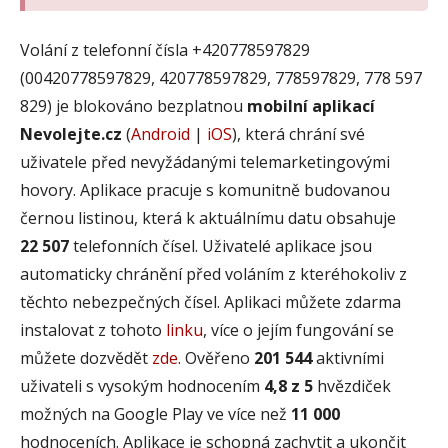
Volání z telefonní čísla +420778597829
(00420778597829, 420778597829, 778597829, 778 597
829) je blokováno bezplatnou
mobilní aplikací
Nevolejte.cz
(
Android
|
iOS
), která chrání své
uživatele před nevyžádanými telemarketingovými
hovory. Aplikace pracuje s komunitně budovanou
černou listinou, která k aktuálnímu datu obsahuje
22 507
telefonních čísel. Uživatelé aplikace jsou
automaticky chránění před voláním z kteréhokoliv z
těchto nebezpečných čísel. Aplikaci můžete zdarma
instalovat z tohoto
linku
, více o jejím fungování se
můžete dozvědět
zde
. Ověřeno
201 544
aktivními
uživateli s vysokým hodnocením
4,8 z 5
hvězdiček
možných na Google Play ve více než
11 000
hodnoceních. Aplikace je schopná zachytit a ukončit