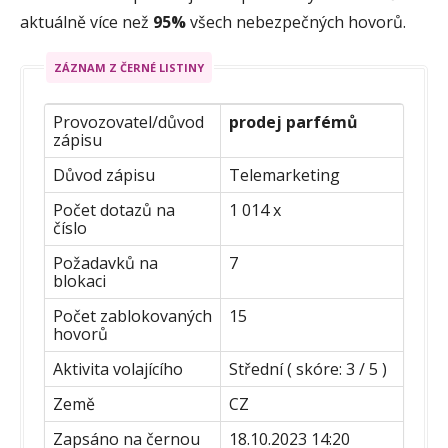
aktuálně více než
95%
všech nebezpečných hovorů.
ZÁZNAM Z ČERNÉ LISTINY
Provozovatel/důvod
prodej parfémů
zápisu
Důvod zápisu
Telemarketing
Počet dotazů na
1 014 x
číslo
Požadavků na
7
blokaci
Počet zablokovaných
15
hovorů
Aktivita volajícího
Střední ( skóre: 3 / 5 )
Země
CZ
Zapsáno na černou
18.10.2023 14:20