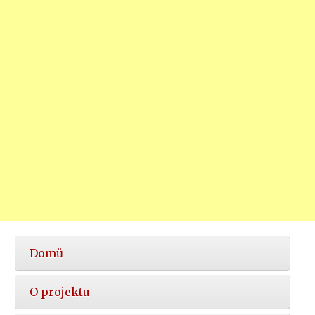
Hlavní
Domů
nabídka
O projektu