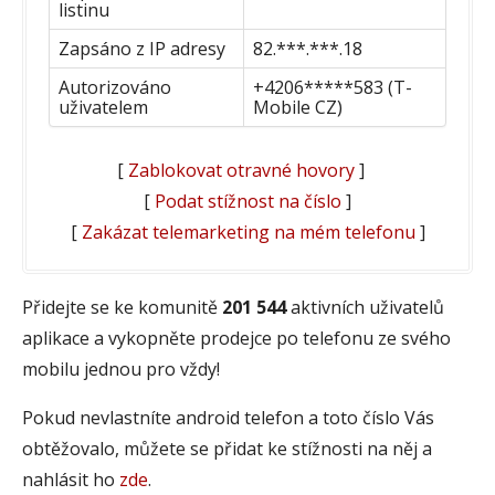
listinu
Zapsáno z IP adresy
82.***.***.18
Autorizováno
+4206*****583 (T-
uživatelem
Mobile CZ)
[
Zablokovat otravné hovory
]
[
Podat stížnost na číslo
]
[
Zakázat telemarketing na mém telefonu
]
Přidejte se ke komunitě
201 544
aktivních uživatelů
aplikace a vykopněte prodejce po telefonu ze svého
mobilu jednou pro vždy!
Pokud nevlastníte android telefon a toto číslo Vás
obtěžovalo, můžete se přidat ke stížnosti na něj a
nahlásit ho
zde
.