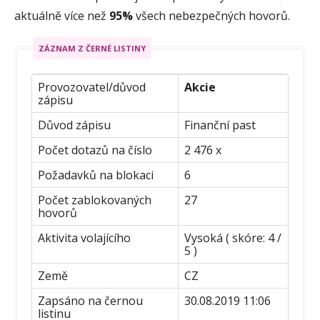
aktuálně více než
95%
všech nebezpečných hovorů.
ZÁZNAM Z ČERNÉ LISTINY
Provozovatel/důvod
Akcie
zápisu
Důvod zápisu
Finanční past
Počet dotazů na číslo
2 476 x
Požadavků na blokaci
6
Počet zablokovaných
27
hovorů
Aktivita volajícího
Vysoká ( skóre: 4 /
5 )
Země
CZ
Zapsáno na černou
30.08.2019 11:06
listinu