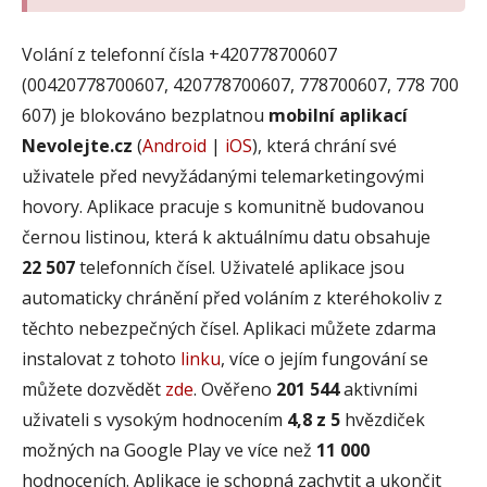
Volání z telefonní čísla +420778700607
(00420778700607, 420778700607, 778700607, 778 700
607) je blokováno bezplatnou
mobilní aplikací
Nevolejte.cz
(
Android
|
iOS
), která chrání své
uživatele před nevyžádanými telemarketingovými
hovory. Aplikace pracuje s komunitně budovanou
černou listinou, která k aktuálnímu datu obsahuje
22 507
telefonních čísel. Uživatelé aplikace jsou
automaticky chránění před voláním z kteréhokoliv z
těchto nebezpečných čísel. Aplikaci můžete zdarma
instalovat z tohoto
linku
, více o jejím fungování se
můžete dozvědět
zde
. Ověřeno
201 544
aktivními
uživateli s vysokým hodnocením
4,8 z 5
hvězdiček
možných na Google Play ve více než
11 000
hodnoceních. Aplikace je schopná zachytit a ukončit