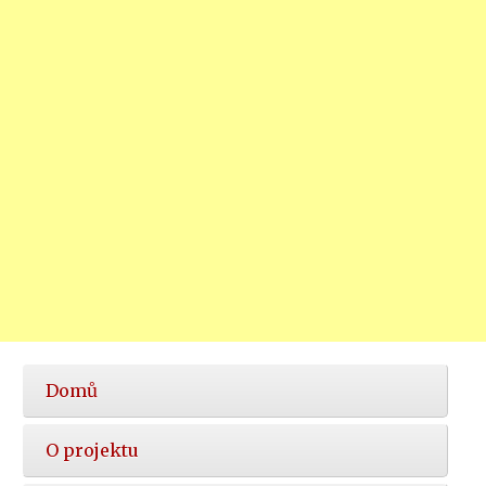
Hlavní
Domů
nabídka
O projektu