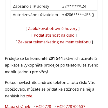
Zapsáno z IP adresy
37.***.***.24
Autorizováno uživatelem
+4206*****455 ()
[
Zablokovat otravné hovory
]
[
Podat stížnost na číslo
]
[
Zakázat telemarketing na mém telefonu
]
Přidejte se ke komunitě
201 544
aktivních uživatelů
aplikace a vykopněte prodejce po telefonu ze svého
mobilu jednou pro vždy!
Pokud nevlastníte android telefon a toto číslo Vás
obtěžovalo, můžete se přidat ke stížnosti na něj a
nahlásit ho
zde
.
Mapa stránek
->
+420778
->
+420778700607