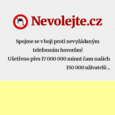
Nevolejte.cz žije komunitou - buď součástí!
Nevolejte.cz
Spojme se v boji proti nevyžádaným
telefonním hovorům!
Ušetřeno přes 17 000 000 minut času našich
150 000 uživatelů ...