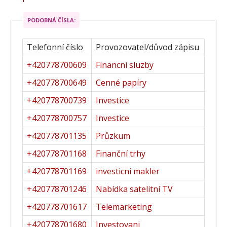
PODOBNÁ ČÍSLA:
Telefonní číslo
Provozovatel/důvod zápisu
+420778700609
Financni sluzby
+420778700649
Cenné papíry
+420778700739
Investice
+420778700757
Investice
+420778701135
Průzkum
+420778701168
Finanční trhy
+420778701169
investicni makler
+420778701246
Nabídka satelitní TV
+420778701617
Telemarketing
+420778701680
Investovani