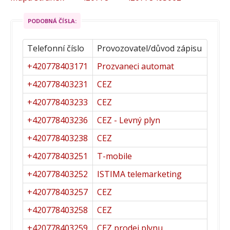
PODOBNÁ ČÍSLA:
Telefonní číslo
Provozovatel/důvod zápisu
+420778403171
Prozvaneci automat
+420778403231
CEZ
+420778403233
CEZ
+420778403236
CEZ - Levný plyn
+420778403238
CEZ
+420778403251
T-mobile
+420778403252
ISTIMA telemarketing
+420778403257
CEZ
+420778403258
CEZ
+420778403259
CEZ prodej plynu