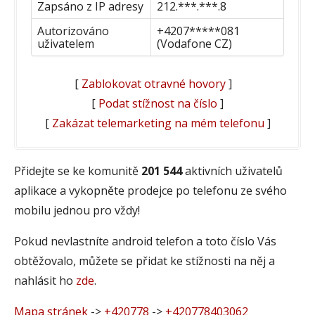
Zapsáno z IP adresy
212.***.***.8
Autorizováno
+4207*****081
uživatelem
(Vodafone CZ)
[
Zablokovat otravné hovory
]
[
Podat stížnost na číslo
]
[
Zakázat telemarketing na mém telefonu
]
Přidejte se ke komunitě
201 544
aktivních uživatelů
aplikace a vykopněte prodejce po telefonu ze svého
mobilu jednou pro vždy!
Pokud nevlastníte android telefon a toto číslo Vás
obtěžovalo, můžete se přidat ke stížnosti na něj a
nahlásit ho
zde
.
Mapa stránek
->
+420778
->
+420778403062