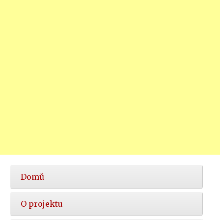
Hlavní
Domů
nabídka
O projektu