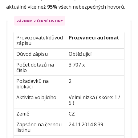
aktuálně více než
95%
všech nebezpečných hovorů.
ZÁZNAM Z ČERNÉ LISTINY
Provozovatel/důvod
Prozvaneci automat
zápisu
Důvod zápisu
Obtěžující
Počet dotazů na
3 707 x
číslo
Požadavků na
2
blokaci
Aktivita volajícího
Velmi nízká ( skóre: 1 /
5 )
Země
CZ
Zapsáno na černou
24.11.2014 8:39
listinu