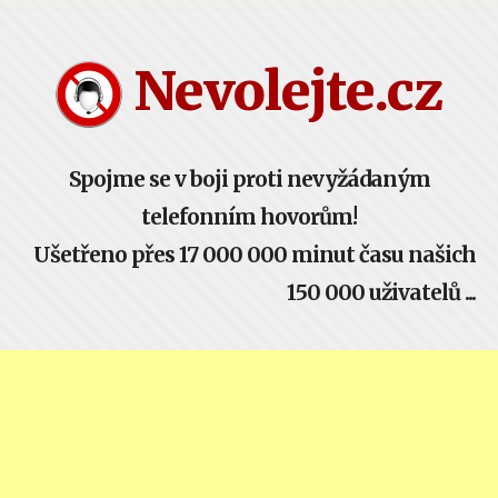
Nevolejte.cz žije komunitou - buď součástí!
Nevolejte.cz
Spojme se v boji proti nevyžádaným
telefonním hovorům!
Ušetřeno přes 17 000 000 minut času našich
150 000 uživatelů ...