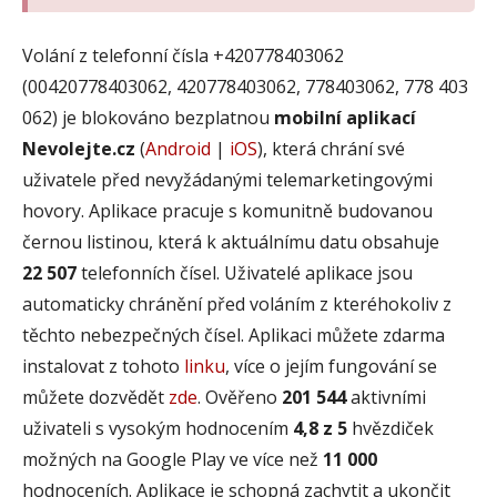
Volání z telefonní čísla +420778403062
(00420778403062, 420778403062, 778403062, 778 403
062) je blokováno bezplatnou
mobilní aplikací
Nevolejte.cz
(
Android
|
iOS
), která chrání své
uživatele před nevyžádanými telemarketingovými
hovory. Aplikace pracuje s komunitně budovanou
černou listinou, která k aktuálnímu datu obsahuje
22 507
telefonních čísel. Uživatelé aplikace jsou
automaticky chránění před voláním z kteréhokoliv z
těchto nebezpečných čísel. Aplikaci můžete zdarma
instalovat z tohoto
linku
, více o jejím fungování se
můžete dozvědět
zde
. Ověřeno
201 544
aktivními
uživateli s vysokým hodnocením
4,8 z 5
hvězdiček
možných na Google Play ve více než
11 000
hodnoceních. Aplikace je schopná zachytit a ukončit