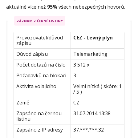
aktuálně více než
95%
všech nebezpečných hovorů.
ZÁZNAM Z ČERNÉ LISTINY
Provozovatel/důvod
CEZ - Levný plyn
zápisu
Důvod zápisu
Telemarketing
Počet dotazů na číslo
3 512 x
Požadavků na blokaci
3
Aktivita volajícího
Velmi nízká ( skóre: 1
/ 5 )
Země
CZ
Zapsáno na černou
31.07.2014 13:38
listinu
Zapsáno z IP adresy
37.***.***.32