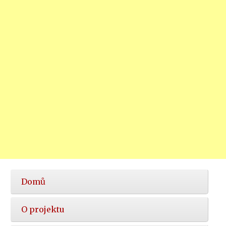
Hlavní
Domů
nabídka
O projektu