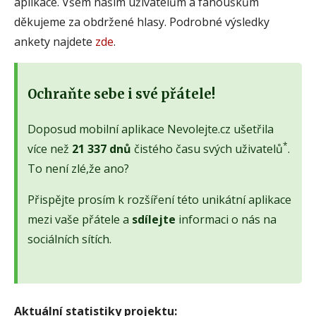
aplikace. Všem našim uživatelům a fanouškům
děkujeme za obdržené hlasy. Podrobné výsledky
ankety najdete
zde
.
Ochraňte sebe i své přátele!
Doposud mobilní aplikace Nevolejte.cz ušetřila
*
více než
21 337 dnů
čistého času svých uživatelů
.
To není zlé,že ano?
Přispějte prosím k rozšíření této unikátní aplikace
mezi vaše přátele a
sdílejte
informaci o nás na
sociálních sítích.
Aktuální statistiky projektu: