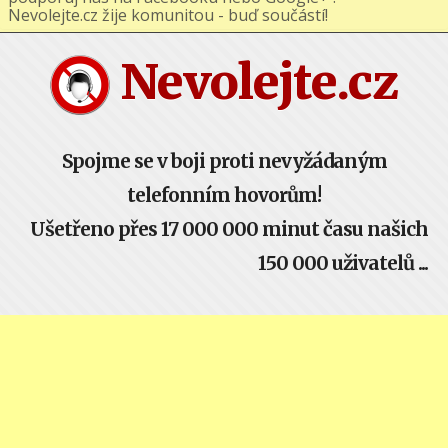
podporuj nás na Facebooku nebo Google+ !
Nevolejte.cz žije komunitou - buď součástí!
Nevolejte.cz
Spojme se v boji proti nevyžádaným
telefonním hovorům!
Ušetřeno přes 17 000 000 minut času našich
150 000 uživatelů ...