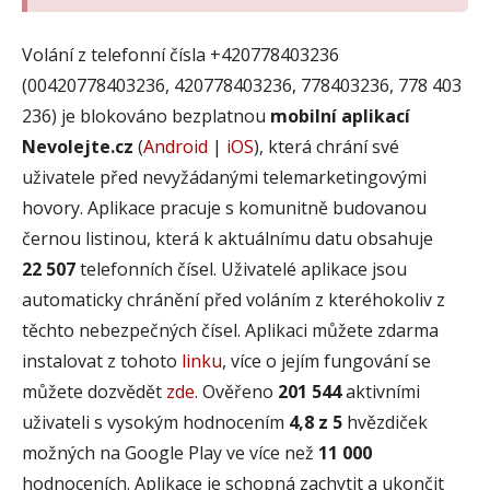
Volání z telefonní čísla +420778403236
(00420778403236, 420778403236, 778403236, 778 403
236) je blokováno bezplatnou
mobilní aplikací
Nevolejte.cz
(
Android
|
iOS
), která chrání své
uživatele před nevyžádanými telemarketingovými
hovory. Aplikace pracuje s komunitně budovanou
černou listinou, která k aktuálnímu datu obsahuje
22 507
telefonních čísel. Uživatelé aplikace jsou
automaticky chránění před voláním z kteréhokoliv z
těchto nebezpečných čísel. Aplikaci můžete zdarma
instalovat z tohoto
linku
, více o jejím fungování se
můžete dozvědět
zde
. Ověřeno
201 544
aktivními
uživateli s vysokým hodnocením
4,8 z 5
hvězdiček
možných na Google Play ve více než
11 000
hodnoceních. Aplikace je schopná zachytit a ukončit