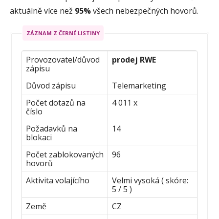
aktuálně více než
95%
všech nebezpečných hovorů.
ZÁZNAM Z ČERNÉ LISTINY
Provozovatel/důvod
prodej RWE
zápisu
Důvod zápisu
Telemarketing
Počet dotazů na
4 011 x
číslo
Požadavků na
14
blokaci
Počet zablokovaných
96
hovorů
Aktivita volajícího
Velmi vysoká ( skóre:
5 / 5 )
Země
CZ