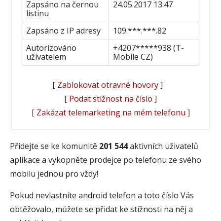
Zapsáno na černou
24.05.2017 13:47
listinu
Zapsáno z IP adresy
109.***.***.82
Autorizováno
+4207*****938 (T-
uživatelem
Mobile CZ)
[
Zablokovat otravné hovory
]
[
Podat stížnost na číslo
]
[
Zakázat telemarketing na mém telefonu
]
Přidejte se ke komunitě
201 544
aktivních uživatelů
aplikace a vykopněte prodejce po telefonu ze svého
mobilu jednou pro vždy!
Pokud nevlastníte android telefon a toto číslo Vás
obtěžovalo, můžete se přidat ke stížnosti na něj a