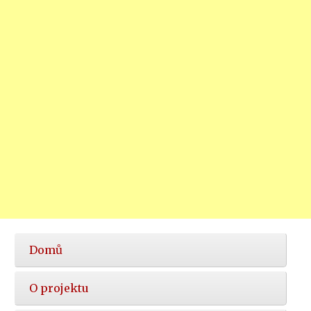
Hlavní
Domů
nabídka
O projektu