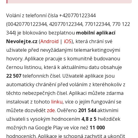
Volání z telefonní čísla +420770122344
(00420770122344, 420770122344, 770122344, 770 122
344) je blokováno bezplatnou
mobilní aplikací
Nevolejte.cz
(
Android
|
iOS
), která chrání své
uživatele před nevyžádanými telemarketingovými
hovory. Aplikace pracuje s komunitně budovanou
černou listinou, která k aktuálnímu datu obsahuje
22 507
telefonních čísel. Uživatelé aplikace jsou
automaticky chránění před voláním z kteréhokoliv z
těchto nebezpečných čísel. Aplikaci můžete zdarma
instalovat z tohoto
linku
, více o jejím fungování se
můžete dozvědět
zde
. Ověřeno
201 544
aktivními
uživateli s vysokým hodnocením
4,8 z 5
hvězdiček
možných na Google Play ve více než
11 000
hodnoceních. Aplikace je schopná zachytit a ukončit