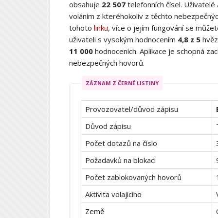
obsahuje
22 507
telefonních čísel. Uživatelé
voláním z kteréhokoliv z těchto nebezpečných
tohoto
linku
, více o jejím fungování se můž
uživateli s vysokým hodnocením
4,8 z 5
hvěz
11 000
hodnoceních. Aplikace je schopná zach
nebezpečných hovorů.
ZÁZNAM Z ČERNÉ LISTINY
Provozovatel/důvod zápisu
Důvod zápisu
Počet dotazů na číslo
Požadavků na blokaci
Počet zablokovaných hovorů
Aktivita volajícího
Země