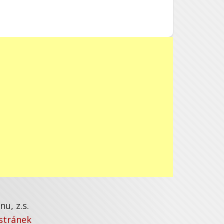
u, z.s.
stránek