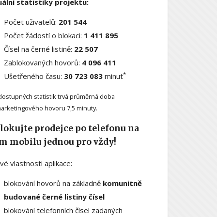
ální statistiky projektu:
Počet uživatelů:
201 544
Počet žádostí o blokaci:
1 411 895
Čísel na černé listině:
22 507
Zablokovaných hovorů:
4 096 411
*
Ušetřeného času:
30 723 083
minut
dostupných statistik trvá průměrná doba
arketingového hovoru 7,5 minuty.
lokujte prodejce po telefonu na
m mobilu jednou pro vždy!
ové vlastnosti aplikace:
blokování hovorů na základně
komunitně
budované černé listiny čísel
blokování telefonních čísel zadaných