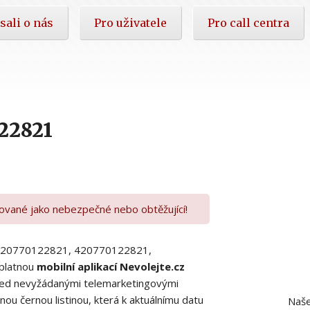
sali o nás
Pro uživatele
Pro call centra
22821
kované jako nebezpečné nebo obtěžující!
00420770122821, 420770122821,
platnou
mobilní aplikací Nevolejte.cz
 před nevyžádanými telemarketingovými
ou černou listinou, která k aktuálnímu datu
Naše