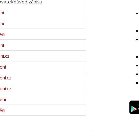
vatel/důvod zápisu
ni
ni
eni
ni
ni.cz
eni
eni.cz
eni.cz
eni
ění