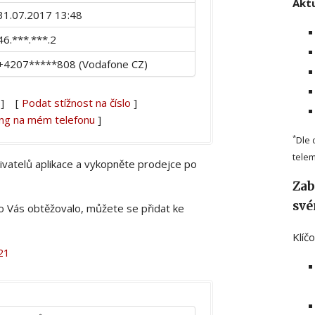
Aktu
31.07.2017 13:48
46.***.***.2
+4207*****808 (Vodafone CZ)
] [
Podat stížnost na číslo
]
ing na mém telefonu
]
*
Dle 
telem
živatelů aplikace a vykopněte prodejce po
Zab
své
lo Vás obtěžovalo, můžete se přidat ke
Klíč
21