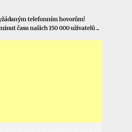
evyžádaným telefonním hovorům!
inut času našich 150 000 uživatelů ...