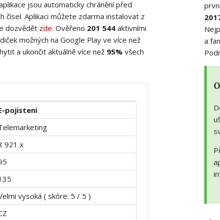
 aplikace jsou automaticky chránění před
prvn
 čísel. Aplikaci můžete zdarma instalovat z
201
ete dozvědět
zde
. Ověřeno
201 544
aktivními
Nejp
diček možných na Google Play ve více než
a fa
ytit a ukončit aktuálně více než
95%
všech
Podr
O
D
E-pojisteni
uš
Telemarketing
s
3 921 x
Př
95
a
in
135
Velmi vysoká ( skóre: 5 / 5 )
CZ