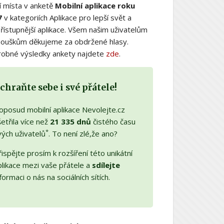
í místa v anketě
Mobilní aplikace roku
7
v kategoriích Aplikace pro lepší svět a
řístupnější aplikace. Všem našim uživatelům
nouškům děkujeme za obdržené hlasy.
obné výsledky ankety najdete
zde
.
chraňte sebe i své přátele!
oposud mobilní aplikace Nevolejte.cz
etřila více než
21 335 dnů
čistého času
*
vých uživatelů
. To není zlé,že ano?
ispějte prosím k rozšíření této unikátní
plikace mezi vaše přátele a
sdílejte
formaci o nás na sociálních sítích.