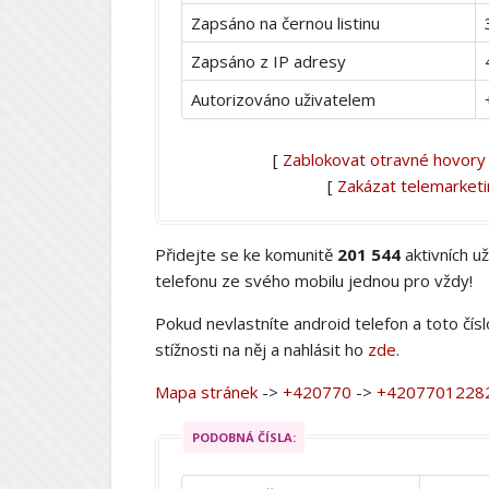
Zapsáno na černou listinu
Zapsáno z IP adresy
Autorizováno uživatelem
[
Zablokovat otravné hovory
[
Zakázat telemarket
Přidejte se ke komunitě
201 544
aktivních u
telefonu ze svého mobilu jednou pro vždy!
Pokud nevlastníte android telefon a toto čís
stížnosti na něj a nahlásit ho
zde
.
Mapa stránek
->
+420770
->
+4207701228
PODOBNÁ ČÍSLA: