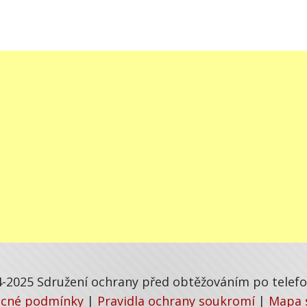
-2025 Sdružení ochrany před obtěžováním po telefon
cné podmínky
|
Pravidla ochrany soukromí
|
Mapa 