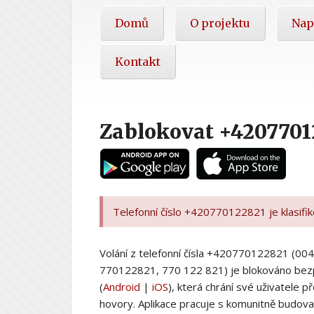
Hlavní
Domů
O projektu
Nap
nabídka
Kontakt
Zablokovat +4207701
Telefonní číslo +420770122821 je klasifi
Volání z telefonní čísla +420770122821 (
770122821, 770 122 821) je blokováno bez
(
Android
|
iOS
), která chrání své uživatele
hovory. Aplikace pracuje s komunitně budovan