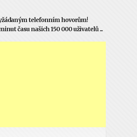
evyžádaným telefonním hovorům!
inut času našich 150 000 uživatelů ...