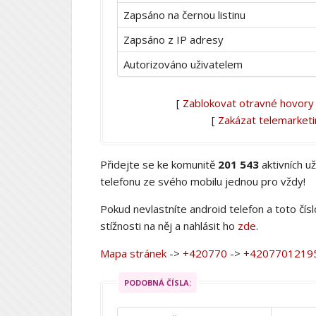
Zapsáno na černou listinu
Zapsáno z IP adresy
Autorizováno uživatelem
[
Zablokovat otravné hovory
[
Zakázat telemarket
Přidejte se ke komunitě
201 543
aktivních u
telefonu ze svého mobilu jednou pro vždy!
Pokud nevlastníte android telefon a toto čís
stížnosti na něj a nahlásit ho
zde
.
Mapa stránek
->
+420770
->
+4207701219
PODOBNÁ ČÍSLA: