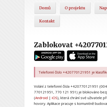
Hlavní
Domů
O projektu
Nap
nabídka
Kontakt
Zablokovat +4207701
Telefonní číslo +420770121951 je klasifi
Volání z telefonní čísla +420770121951 (
770121951, 770 121 951) je blokováno bez
(
Android
|
iOS
), která chrání své uživatele
hovory. Aplikace pracuje s komunitně budovan