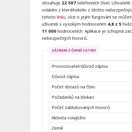
obsahuje
22 507
telefonních čísel. Uživatelé
voláním z kteréhokoliv z těchto nebezpečných
tohoto
linku
, více o jejím fungování se můž
uživateli s vysokým hodnocením
4,8 z 5
hvěz
11 000
hodnoceních. Aplikace je schopná zach
nebezpečných hovorů.
ZÁZNAM Z ČERNÉ LISTINY
Provozovatel/důvod zápisu
Důvod zápisu
Počet dotazů na číslo
Požadavků na blokaci
Počet zablokovaných hovorů
Aktivita volajícího
Země