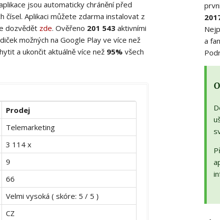
 aplikace jsou automaticky chránění před
prvn
 čísel. Aplikaci můžete zdarma instalovat z
201
ete dozvědět
zde
. Ověřeno
201 543
aktivními
Nejp
diček možných na Google Play ve více než
a fa
ytit a ukončit aktuálně více než
95%
všech
Podr
O
D
Prodej
uš
Telemarketing
s
3 114 x
Př
9
a
in
66
Velmi vysoká ( skóre: 5 / 5 )
CZ