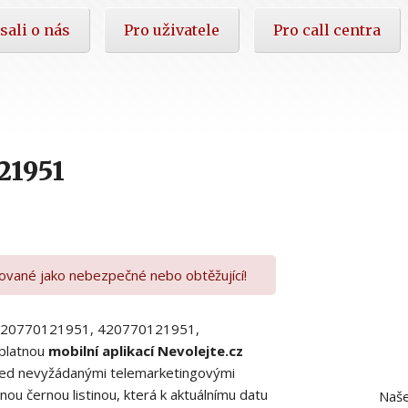
sali o nás
Pro uživatele
Pro call centra
21951
kované jako nebezpečné nebo obtěžující!
00420770121951, 420770121951,
platnou
mobilní aplikací Nevolejte.cz
 před nevyžádanými telemarketingovými
ou černou listinou, která k aktuálnímu datu
Naše