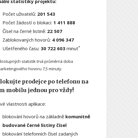
ální statistiky projektu:
Počet uživatelů:
201 543
Počet žádostí o blokaci:
1 411 888
Čísel na černé listině:
22 507
Zablokovaných hovorů:
4 096 347
*
Ušetřeného času:
30 722 603
minut
dostupných statistik trvá průměrná doba
arketingového hovoru 7,5 minuty.
lokujte prodejce po telefonu na
m mobilu jednou pro vždy!
ové vlastnosti aplikace:
blokování hovorů na základně
komunitně
budované černé listiny čísel
blokování telefonních čísel zadaných