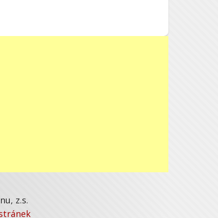
u, z.s.
stránek