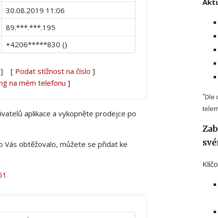
Aktu
30.08.2019 11:06
89.***.***.195
+4206*****830 ()
] [
Podat stížnost na číslo
]
ing na mém telefonu
]
*
Dle 
telem
živatelů aplikace a vykopněte prodejce po
Zab
své
lo Vás obtěžovalo, můžete se přidat ke
Klíč
51