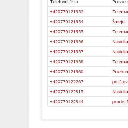
Telefonní číslo
Provozo
+420770121952
Telemar
+420770121954
Šmejdi
+420770121955
Telemar
+420770121956
Nabídka
+420770121957
Nabídka
+420770121958
Telemar
+420770121960
Pruzku
+420770122267
pojišťo
+420770122315
Nabidka
+420770122344
prodej