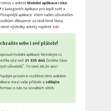
í místa v anketě
Mobilní aplikace roku
7
v kategoriích Aplikace pro lepší svět a
řístupnější aplikace. Všem našim uživatelům
nouškům děkujeme za obdržené hlasy.
obné výsledky ankety najdete
zde
.
chraňte sebe i své přátele!
oposud mobilní aplikace Nevolejte.cz
etřila více než
21 335 dnů
čistého času
*
vých uživatelů
. To není zlé,že ano?
ispějte prosím k rozšíření této unikátní
plikace mezi vaše přátele a
sdílejte
formaci o nás na sociálních sítích.