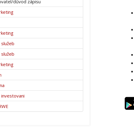
vatel/důvod zápisu
keting
keting
 služeb
 služeb
keting
m
vna
 investovani
 RWE