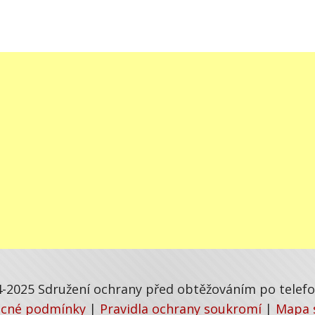
-2025 Sdružení ochrany před obtěžováním po telefon
cné podmínky
|
Pravidla ochrany soukromí
|
Mapa 