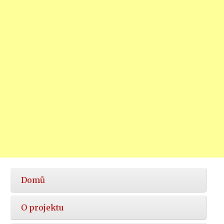
Hlavní
Domů
nabídka
O projektu