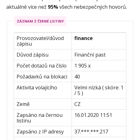
aktuálně více než
95%
všech nebezpečných hovorů.
ZÁZNAM Z ČERNÉ LISTINY
Provozovatel/důvod
finance
zápisu
Důvod zápisu
Finanční past
Počet dotazů na číslo
1 905 x
Požadavků na blokaci
40
Aktivita volajícího
Velmi nízká ( skóre: 1
/ 5 )
Země
CZ
Zapsáno na černou
16.01.2020 11:51
listinu
Zapsáno z IP adresy
37.***.***.217