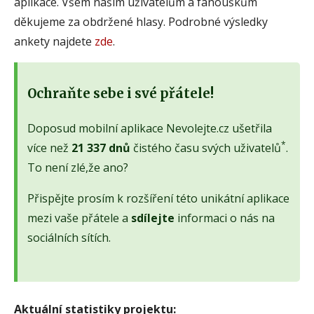
aplikace. Všem našim uživatelům a fanouškům
děkujeme za obdržené hlasy. Podrobné výsledky
ankety najdete
zde
.
Ochraňte sebe i své přátele!
Doposud mobilní aplikace Nevolejte.cz ušetřila
*
více než
21 337 dnů
čistého času svých uživatelů
.
To není zlé,že ano?
Přispějte prosím k rozšíření této unikátní aplikace
mezi vaše přátele a
sdílejte
informaci o nás na
sociálních sítích.
Aktuální statistiky projektu: