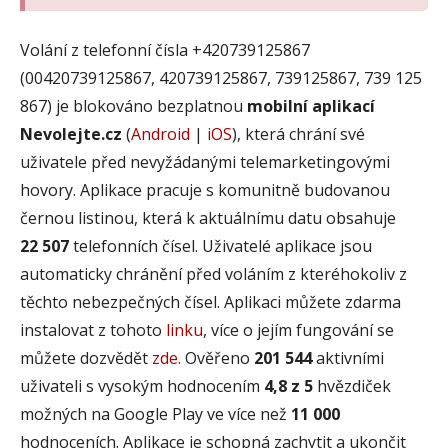
Volání z telefonní čísla +420739125867
(00420739125867, 420739125867, 739125867, 739 125
867) je blokováno bezplatnou
mobilní aplikací
Nevolejte.cz
(
Android
|
iOS
), která chrání své
uživatele před nevyžádanými telemarketingovými
hovory. Aplikace pracuje s komunitně budovanou
černou listinou, která k aktuálnímu datu obsahuje
22 507
telefonních čísel. Uživatelé aplikace jsou
automaticky chránění před voláním z kteréhokoliv z
těchto nebezpečných čísel. Aplikaci můžete zdarma
instalovat z tohoto
linku
, více o jejím fungování se
můžete dozvědět
zde
. Ověřeno
201 544
aktivními
uživateli s vysokým hodnocením
4,8 z 5
hvězdiček
možných na Google Play ve více než
11 000
hodnoceních. Aplikace je schopná zachytit a ukončit