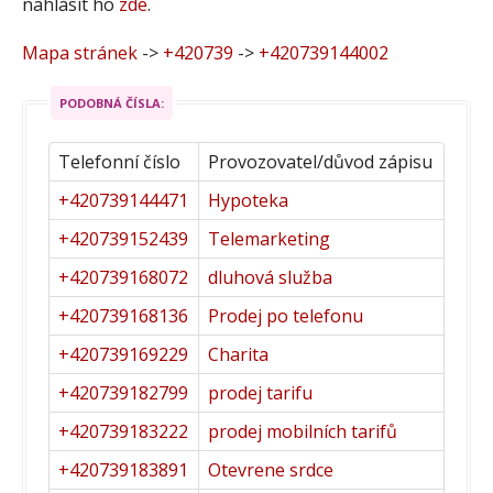
nahlásit ho
zde
.
Mapa stránek
->
+420739
->
+420739144002
PODOBNÁ ČÍSLA:
Telefonní číslo
Provozovatel/důvod zápisu
+420739144471
Hypoteka
+420739152439
Telemarketing
+420739168072
dluhová služba
+420739168136
Prodej po telefonu
+420739169229
Charita
+420739182799
prodej tarifu
+420739183222
prodej mobilních tarifů
+420739183891
Otevrene srdce