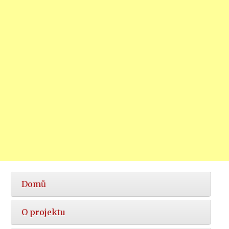
Hlavní
Domů
nabídka
O projektu