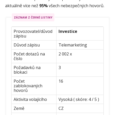
aktuálně více než
95%
všech nebezpečných hovorů.
ZÁZNAM Z ČERNÉ LISTINY
Provozovatel/důvod
Investice
zápisu
Důvod zápisu
Telemarketing
Počet dotazů na
2 002 x
číslo
Požadavků na
3
blokaci
Počet
16
zablokovaných
hovorů
Aktivita volajícího
Vysoká ( skóre: 4 / 5 )
Země
CZ