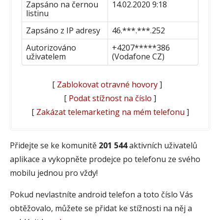
Zapsáno na černou
14.02.2020 9:18
listinu
Zapsáno z IP adresy
46.***.***.252
Autorizováno
+4207*****386
uživatelem
(Vodafone CZ)
[
Zablokovat otravné hovory
]
[
Podat stížnost na číslo
]
[
Zakázat telemarketing na mém telefonu
]
Přidejte se ke komunitě
201 544
aktivních uživatelů
aplikace a vykopněte prodejce po telefonu ze svého
mobilu jednou pro vždy!
Pokud nevlastníte android telefon a toto číslo Vás
obtěžovalo, můžete se přidat ke stížnosti na něj a