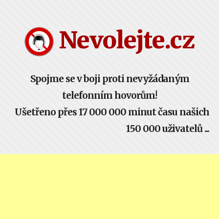
Nevolejte.cz žije komunitou - buď součástí!
Nevolejte.cz
Spojme se v boji proti nevyžádaným
telefonním hovorům!
Ušetřeno přes 17 000 000 minut času našich
150 000 uživatelů ...