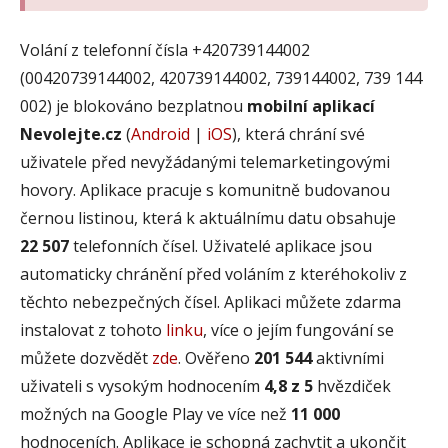
Volání z telefonní čísla +420739144002
(00420739144002, 420739144002, 739144002, 739 144
002) je blokováno bezplatnou
mobilní aplikací
Nevolejte.cz
(
Android
|
iOS
), která chrání své
uživatele před nevyžádanými telemarketingovými
hovory. Aplikace pracuje s komunitně budovanou
černou listinou, která k aktuálnímu datu obsahuje
22 507
telefonních čísel. Uživatelé aplikace jsou
automaticky chránění před voláním z kteréhokoliv z
těchto nebezpečných čísel. Aplikaci můžete zdarma
instalovat z tohoto
linku
, více o jejím fungování se
můžete dozvědět
zde
. Ověřeno
201 544
aktivními
uživateli s vysokým hodnocením
4,8 z 5
hvězdiček
možných na Google Play ve více než
11 000
hodnoceních. Aplikace je schopná zachytit a ukončit