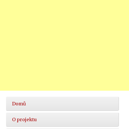
Hlavní
Domů
nabídka
O projektu