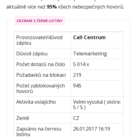
aktuálně více než
95%
všech nebezpečných hovorů.
ZÁZNAM Z ČERNÉ LISTINY
Provozovatel/důvod
Call Centrum
zápisu
Důvod zápisu
Telemarketing
Počet dotazů na číslo
5 014 x
Požadavků na blokaci
219
Počet zablokovaných
945
hovorů
Aktivita volajícího
Velmi vysoká ( skóre:
5 / 5 )
Země
CZ
Zapsáno na černou
26.01.2017 16:19
listinu