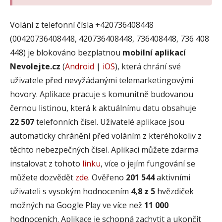
Volání z telefonní čísla +420736408448
(00420736408448, 420736408448, 736408448, 736 408
448) je blokováno bezplatnou
mobilní aplikací
Nevolejte.cz
(
Android
|
iOS
), která chrání své
uživatele před nevyžádanými telemarketingovými
hovory. Aplikace pracuje s komunitně budovanou
černou listinou, která k aktuálnímu datu obsahuje
22 507
telefonních čísel. Uživatelé aplikace jsou
automaticky chránění před voláním z kteréhokoliv z
těchto nebezpečných čísel. Aplikaci můžete zdarma
instalovat z tohoto
linku
, více o jejím fungování se
můžete dozvědět
zde
. Ověřeno
201 544
aktivními
uživateli s vysokým hodnocením
4,8 z 5
hvězdiček
možných na Google Play ve více než
11 000
hodnoceních. Aplikace je schopná zachytit a ukončit