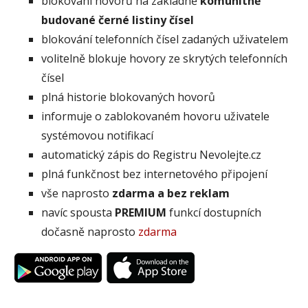
blokování hovorů na základně
komunitně
budované černé listiny čísel
blokování telefonních čísel zadaných uživatelem
volitelně blokuje hovory ze skrytých telefonních
čísel
plná historie blokovaných hovorů
informuje o zablokovaném hovoru uživatele
systémovou notifikací
automatický zápis do Registru Nevolejte.cz
plná funkčnost bez internetového připojení
vše naprosto
zdarma a bez reklam
navíc spousta
PREMIUM
funkcí dostupních
dočasně naprosto
zdarma