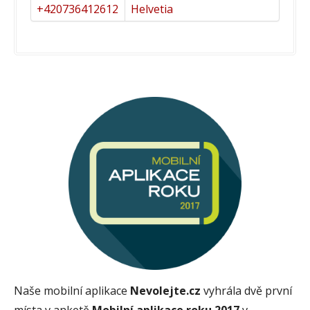
+420736412612
Helvetia
Naše mobilní aplikace
Nevolejte.cz
vyhrála dvě první
místa v anketě
Mobilní aplikace roku 2017
v