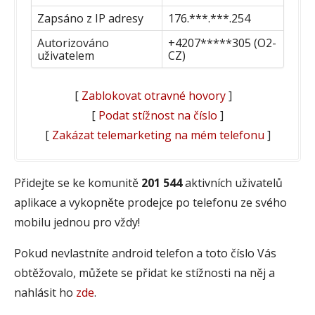
Zapsáno z IP adresy
176.***.***.254
Autorizováno
+4207*****305 (O2-
uživatelem
CZ)
[
Zablokovat otravné hovory
]
[
Podat stížnost na číslo
]
[
Zakázat telemarketing na mém telefonu
]
Přidejte se ke komunitě
201 544
aktivních uživatelů
aplikace a vykopněte prodejce po telefonu ze svého
mobilu jednou pro vždy!
Pokud nevlastníte android telefon a toto číslo Vás
obtěžovalo, můžete se přidat ke stížnosti na něj a
nahlásit ho
zde
.