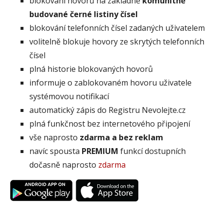
blokování hovorů na základně
komunitně
budované černé listiny čísel
blokování telefonních čísel zadaných uživatelem
volitelně blokuje hovory ze skrytých telefonních
čísel
plná historie blokovaných hovorů
informuje o zablokovaném hovoru uživatele
systémovou notifikací
automatický zápis do Registru Nevolejte.cz
plná funkčnost bez internetového připojení
vše naprosto
zdarma a bez reklam
navíc spousta
PREMIUM
funkcí dostupních
dočasně naprosto
zdarma