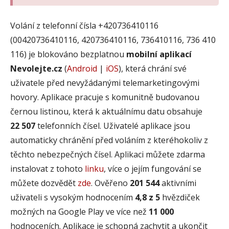
Volání z telefonní čísla +420736410116
(00420736410116, 420736410116, 736410116, 736 410
116) je blokováno bezplatnou
mobilní aplikací
Nevolejte.cz
(
Android
|
iOS
), která chrání své
uživatele před nevyžádanými telemarketingovými
hovory. Aplikace pracuje s komunitně budovanou
černou listinou, která k aktuálnímu datu obsahuje
22 507
telefonních čísel. Uživatelé aplikace jsou
automaticky chránění před voláním z kteréhokoliv z
těchto nebezpečných čísel. Aplikaci můžete zdarma
instalovat z tohoto
linku
, více o jejím fungování se
můžete dozvědět
zde
. Ověřeno
201 544
aktivními
uživateli s vysokým hodnocením
4,8 z 5
hvězdiček
možných na Google Play ve více než
11 000
hodnoceních. Aplikace je schopná zachytit a ukončit