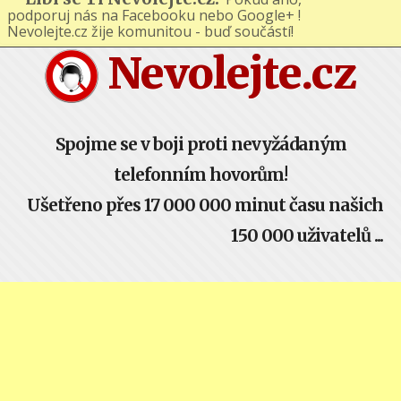
Líbí se Ti Nevolejte.cz?
Pokud ano,
podporuj nás na Facebooku nebo Google+ !
Nevolejte.cz žije komunitou - buď součástí!
Nevolejte.cz
Spojme se v boji proti nevyžádaným
telefonním hovorům!
Ušetřeno přes 17 000 000 minut času našich
150 000 uživatelů ...