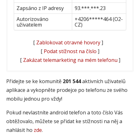
Zapsáno z IP adresy
93.***.***.23
Autorizováno
+4206*****464 (O2-
uživatelem
CZ)
[
Zablokovat otravné hovory
]
[
Podat stížnost na číslo
]
[
Zakázat telemarketing na mém telefonu
]
Přidejte se ke komunitě
201 544
aktivních uživatelů
aplikace a vykopněte prodejce po telefonu ze svého
mobilu jednou pro vždy!
Pokud nevlastníte android telefon a toto číslo Vás
obtěžovalo, můžete se přidat ke stížnosti na něj a
nahlásit ho
zde
.