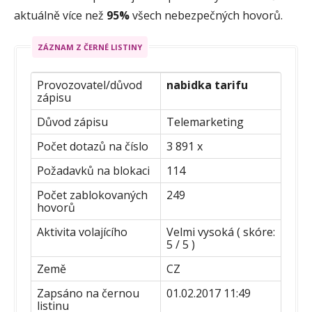
aktuálně více než
95%
všech nebezpečných hovorů.
ZÁZNAM Z ČERNÉ LISTINY
Provozovatel/důvod
nabidka tarifu
zápisu
Důvod zápisu
Telemarketing
Počet dotazů na číslo
3 891 x
Požadavků na blokaci
114
Počet zablokovaných
249
hovorů
Aktivita volajícího
Velmi vysoká ( skóre:
5 / 5 )
Země
CZ
Zapsáno na černou
01.02.2017 11:49
listinu