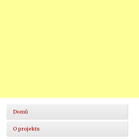
Hlavní
Domů
nabídka
O projektu