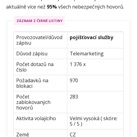
aktuálně více než
95%
všech nebezpečných hovorů.
ZÁZNAM Z ČERNÉ LISTINY
Provozovatel/důvod
pojišťovací služby
zápisu
Důvod zápisu
Telemarketing
Počet dotazů na
1 376 x
číslo
Požadavků na
970
blokaci
Počet
283
zablokovaných
hovorů
Aktivita volajícího
Velmi vysoká ( skóre:
5 / 5 )
Země
CZ