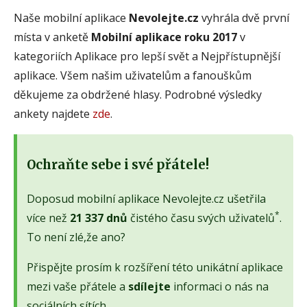
Naše mobilní aplikace
Nevolejte.cz
vyhrála dvě první
místa v anketě
Mobilní aplikace roku 2017
v
kategoriích Aplikace pro lepší svět a Nejpřístupnější
aplikace. Všem našim uživatelům a fanouškům
děkujeme za obdržené hlasy. Podrobné výsledky
ankety najdete
zde
.
Ochraňte sebe i své přátele!
Doposud mobilní aplikace Nevolejte.cz ušetřila
*
více než
21 337 dnů
čistého času svých uživatelů
.
To není zlé,že ano?
Přispějte prosím k rozšíření této unikátní aplikace
mezi vaše přátele a
sdílejte
informaci o nás na
sociálních sítích.