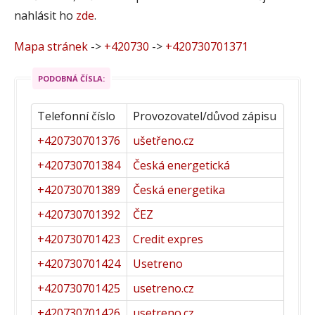
nahlásit ho
zde
.
Mapa stránek
->
+420730
->
+420730701371
PODOBNÁ ČÍSLA:
Telefonní číslo
Provozovatel/důvod zápisu
+420730701376
ušetřeno.cz
+420730701384
Česká energetická
+420730701389
Česká energetika
+420730701392
ČEZ
+420730701423
Credit expres
+420730701424
Usetreno
+420730701425
usetreno.cz
+420730701426
usetreno.cz