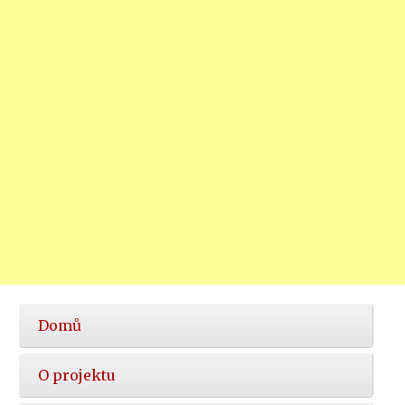
Hlavní
Domů
nabídka
O projektu