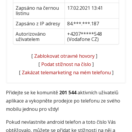
Zapsáno na černou
17.02.2021 13:41
listinu
Zapsáno z IP adresy
84.***.***.187
Autorizováno
+4207*****548
uživatelem
(Vodafone CZ)
[
Zablokovat otravné hovory
]
[
Podat stížnost na číslo
]
[
Zakázat telemarketing na mém telefonu
]
Přidejte se ke komunitě
201 544
aktivních uživatelů
aplikace a vykopněte prodejce po telefonu ze svého
mobilu jednou pro vždy!
Pokud nevlastníte android telefon a toto číslo Vás
obtěžovalo, můžete se přidat ke stížnosti na něj a