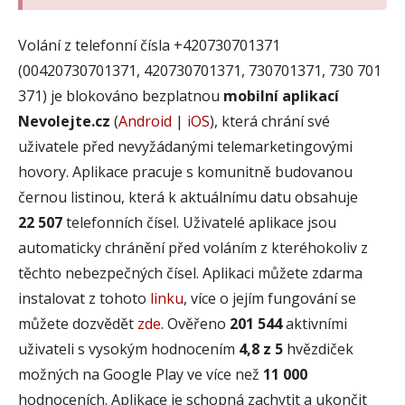
Volání z telefonní čísla +420730701371
(00420730701371, 420730701371, 730701371, 730 701
371) je blokováno bezplatnou
mobilní aplikací
Nevolejte.cz
(
Android
|
iOS
), která chrání své
uživatele před nevyžádanými telemarketingovými
hovory. Aplikace pracuje s komunitně budovanou
černou listinou, která k aktuálnímu datu obsahuje
22 507
telefonních čísel. Uživatelé aplikace jsou
automaticky chránění před voláním z kteréhokoliv z
těchto nebezpečných čísel. Aplikaci můžete zdarma
instalovat z tohoto
linku
, více o jejím fungování se
můžete dozvědět
zde
. Ověřeno
201 544
aktivními
uživateli s vysokým hodnocením
4,8 z 5
hvězdiček
možných na Google Play ve více než
11 000
hodnoceních. Aplikace je schopná zachytit a ukončit