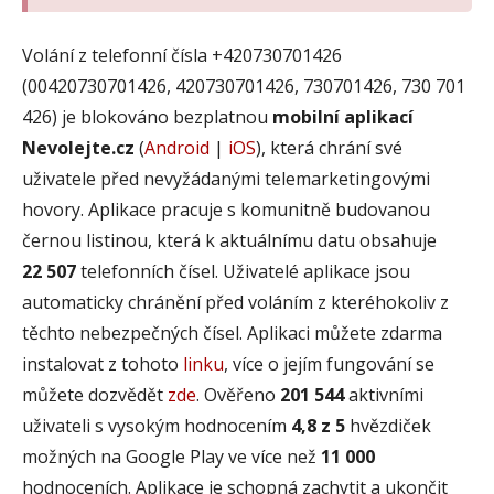
Volání z telefonní čísla +420730701426
(00420730701426, 420730701426, 730701426, 730 701
426) je blokováno bezplatnou
mobilní aplikací
Nevolejte.cz
(
Android
|
iOS
), která chrání své
uživatele před nevyžádanými telemarketingovými
hovory. Aplikace pracuje s komunitně budovanou
černou listinou, která k aktuálnímu datu obsahuje
22 507
telefonních čísel. Uživatelé aplikace jsou
automaticky chránění před voláním z kteréhokoliv z
těchto nebezpečných čísel. Aplikaci můžete zdarma
instalovat z tohoto
linku
, více o jejím fungování se
můžete dozvědět
zde
. Ověřeno
201 544
aktivními
uživateli s vysokým hodnocením
4,8 z 5
hvězdiček
možných na Google Play ve více než
11 000
hodnoceních. Aplikace je schopná zachytit a ukončit