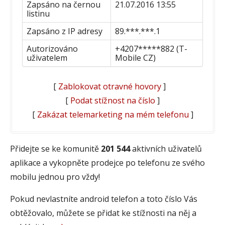
Zapsáno na černou
21.07.2016 13:55
listinu
Zapsáno z IP adresy
89.***.***.1
Autorizováno
+4207*****882 (T-
uživatelem
Mobile CZ)
[
Zablokovat otravné hovory
]
[
Podat stížnost na číslo
]
[
Zakázat telemarketing na mém telefonu
]
Přidejte se ke komunitě
201 544
aktivních uživatelů
aplikace a vykopněte prodejce po telefonu ze svého
mobilu jednou pro vždy!
Pokud nevlastníte android telefon a toto číslo Vás
obtěžovalo, můžete se přidat ke stížnosti na něj a