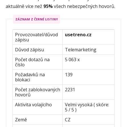
aktuálně více než
95%
všech nebezpečných hovorů.
ZÁZNAM Z ČERNÉ LISTINY
Provozovatel/důvod
usetreno.cz
zápisu
Důvod zápisu
Telemarketing
Počet dotazů na
5 063 x
číslo
Požadavků na
139
blokaci
Počet zablokovaných
2231
hovorů
Aktivita volajícího
Velmi vysoká ( skóre:
5 / 5 )
Země
CZ