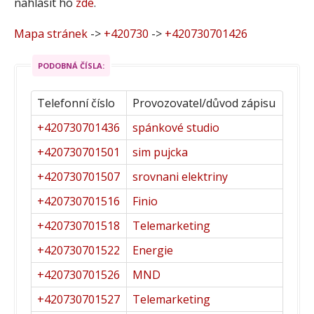
nahlásit ho
zde
.
Mapa stránek
->
+420730
->
+420730701426
PODOBNÁ ČÍSLA:
Telefonní číslo
Provozovatel/důvod zápisu
+420730701436
spánkové studio
+420730701501
sim pujcka
+420730701507
srovnani elektriny
+420730701516
Finio
+420730701518
Telemarketing
+420730701522
Energie
+420730701526
MND
+420730701527
Telemarketing