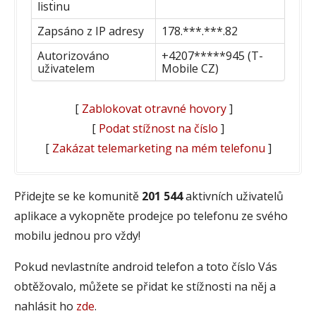
listinu
Zapsáno z IP adresy
178.***.***.82
Autorizováno
+4207*****945 (T-
uživatelem
Mobile CZ)
[
Zablokovat otravné hovory
]
[
Podat stížnost na číslo
]
[
Zakázat telemarketing na mém telefonu
]
Přidejte se ke komunitě
201 544
aktivních uživatelů
aplikace a vykopněte prodejce po telefonu ze svého
mobilu jednou pro vždy!
Pokud nevlastníte android telefon a toto číslo Vás
obtěžovalo, můžete se přidat ke stížnosti na něj a
nahlásit ho
zde
.