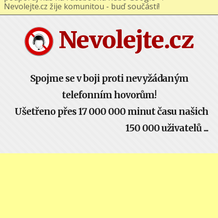
podporuj nás na Facebooku nebo Google+ !
Nevolejte.cz žije komunitou - buď součástí!
Nevolejte.cz
Spojme se v boji proti nevyžádaným
telefonním hovorům!
Ušetřeno přes 17 000 000 minut času našich
150 000 uživatelů ...