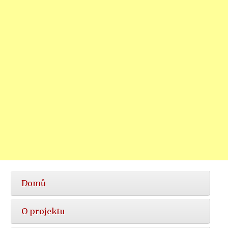
Hlavní
Domů
nabídka
O projektu