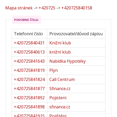
Mapa stránek
->
+420725
->
+420725840158
PODOBNÁ ČÍSLA:
Telefonní číslo
Provozovatel/důvod zápisu
+420725840431
Knižní klub
+420725840613
knižní klub
+420725841643
Nabídka Hypotéky
+420725841819
Plyn
+420725841824
Call Centrum
+420725841877
Sfinance.cz
+420725841892
Pojisteni
+420725841898
sfinance.cz
+420725841915
Pojištění