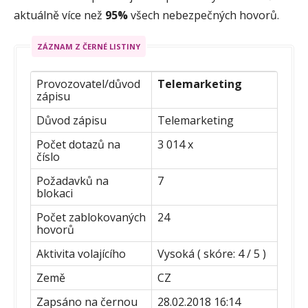
aktuálně více než
95%
všech nebezpečných hovorů.
ZÁZNAM Z ČERNÉ LISTINY
Provozovatel/důvod
Telemarketing
zápisu
Důvod zápisu
Telemarketing
Počet dotazů na
3 014 x
číslo
Požadavků na
7
blokaci
Počet zablokovaných
24
hovorů
Aktivita volajícího
Vysoká ( skóre: 4 / 5 )
Země
CZ
Zapsáno na černou
28.02.2018 16:14