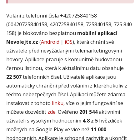
Volání z telefonní čísla +420725840158
(00420725840158, 420725840158, 725840158, 725 840
158) je blokováno bezplatnou
mobilní aplikací
Nevolejte.cz
(
Android
|
iOS
), která chrání své
uživatele před nevyžádanými telemarketingovými
hovory. Aplikace pracuje s komunitně budovanou
černou listinou, která k aktuálnímu datu obsahuje
22 507
telefonních čísel. Uživatelé aplikace jsou
automaticky chránění před voláním z kteréhokoliv z
těchto nebezpečných čísel. Aplikaci můžete zdarma
instalovat z tohoto
linku
, více o jejím fungování se
můžete dozvědět
zde
. Ověřeno
201 544
aktivními
uživateli s vysokým hodnocením
4,8 z 5
hvězdiček
možných na Google Play ve více než
11 000
hodnoceních. Aplikace je schopná zachytit a ukončit