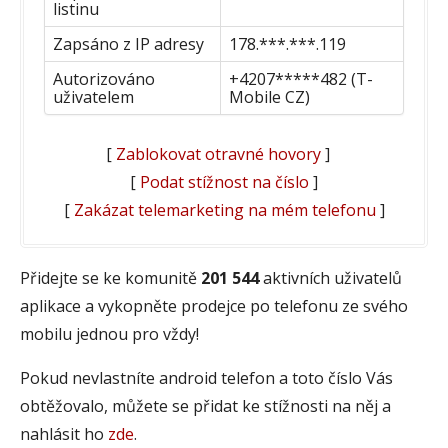
listinu
Zapsáno z IP adresy
178.***.***.119
Autorizováno
+4207*****482 (T-
uživatelem
Mobile CZ)
[
Zablokovat otravné hovory
]
[
Podat stížnost na číslo
]
[
Zakázat telemarketing na mém telefonu
]
Přidejte se ke komunitě
201 544
aktivních uživatelů
aplikace a vykopněte prodejce po telefonu ze svého
mobilu jednou pro vždy!
Pokud nevlastníte android telefon a toto číslo Vás
obtěžovalo, můžete se přidat ke stížnosti na něj a
nahlásit ho
zde
.