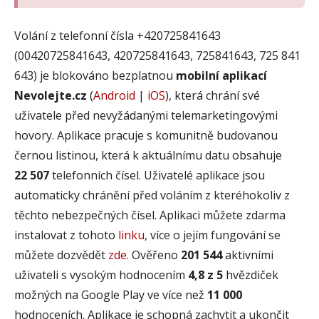
Volání z telefonní čísla +420725841643
(00420725841643, 420725841643, 725841643, 725 841
643) je blokováno bezplatnou
mobilní aplikací
Nevolejte.cz
(
Android
|
iOS
), která chrání své
uživatele před nevyžádanými telemarketingovými
hovory. Aplikace pracuje s komunitně budovanou
černou listinou, která k aktuálnímu datu obsahuje
22 507
telefonních čísel. Uživatelé aplikace jsou
automaticky chránění před voláním z kteréhokoliv z
těchto nebezpečných čísel. Aplikaci můžete zdarma
instalovat z tohoto
linku
, více o jejím fungování se
můžete dozvědět
zde
. Ověřeno
201 544
aktivními
uživateli s vysokým hodnocením
4,8 z 5
hvězdiček
možných na Google Play ve více než
11 000
hodnoceních. Aplikace je schopná zachytit a ukončit