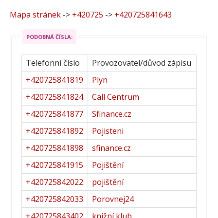
Mapa stránek
->
+420725
->
+420725841643
PODOBNÁ ČÍSLA:
Telefonní číslo
Provozovatel/důvod zápisu
+420725841819
Plyn
+420725841824
Call Centrum
+420725841877
Sfinance.cz
+420725841892
Pojisteni
+420725841898
sfinance.cz
+420725841915
Pojištění
+420725842022
pojištění
+420725842033
Porovnej24
+420725843402
knižní klub