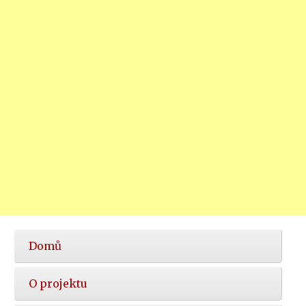
Hlavní
Domů
nabídka
O projektu