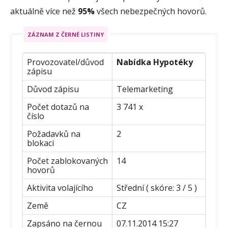
aktuálně více než
95%
všech nebezpečných hovorů.
ZÁZNAM Z ČERNÉ LISTINY
Provozovatel/důvod
Nabídka Hypotéky
zápisu
Důvod zápisu
Telemarketing
Počet dotazů na
3 741 x
číslo
Požadavků na
2
blokaci
Počet zablokovaných
14
hovorů
Aktivita volajícího
Střední ( skóre: 3 / 5 )
Země
CZ
Zapsáno na černou
07.11.2014 15:27