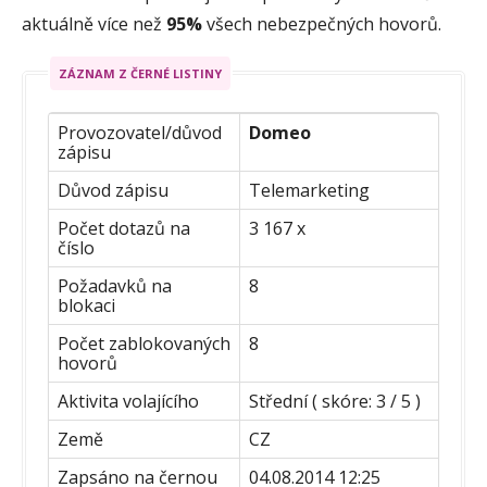
aktuálně více než
95%
všech nebezpečných hovorů.
ZÁZNAM Z ČERNÉ LISTINY
Provozovatel/důvod
Domeo
zápisu
Důvod zápisu
Telemarketing
Počet dotazů na
3 167 x
číslo
Požadavků na
8
blokaci
Počet zablokovaných
8
hovorů
Aktivita volajícího
Střední ( skóre: 3 / 5 )
Země
CZ
Zapsáno na černou
04.08.2014 12:25