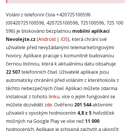
Volání z telefonní čísla +420725100596
(00420725100596, 420725100596, 725100596, 725 100
596) je blokováno bezplatnou
mobilní aplikací
Nevolejte.cz
(
Android
|
iOS
), která chrání své
uživatele před nevyžádanými telemarketingovými
hovory. Aplikace pracuje s komunitně budovanou
černou listinou, která k aktuálnímu datu obsahuje
22 507
telefonních čísel. Uživatelé aplikace jsou
automaticky chránění před voláním z kteréhokoliv z
těchto nebezpečných čísel. Aplikaci můžete zdarma
instalovat z tohoto
linku
, více o jejím fungování se
můžete dozvědět
zde
. Ověřeno
201 544
aktivními
uživateli s vysokým hodnocením
4,8 z 5
hvězdiček
možných na Google Play ve více než
11 000
hodnoceních. Aplikace je schopná zachytit a ukončit