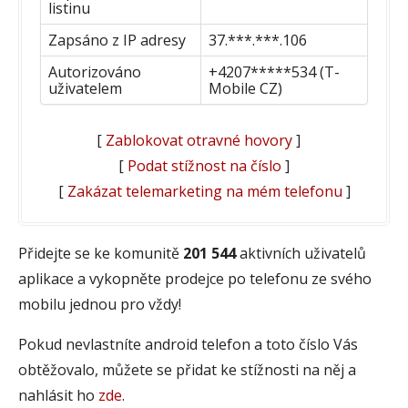
listinu
Zapsáno z IP adresy
37.***.***.106
Autorizováno
+4207*****534 (T-
uživatelem
Mobile CZ)
[
Zablokovat otravné hovory
]
[
Podat stížnost na číslo
]
[
Zakázat telemarketing na mém telefonu
]
Přidejte se ke komunitě
201 544
aktivních uživatelů
aplikace a vykopněte prodejce po telefonu ze svého
mobilu jednou pro vždy!
Pokud nevlastníte android telefon a toto číslo Vás
obtěžovalo, můžete se přidat ke stížnosti na něj a
nahlásit ho
zde
.