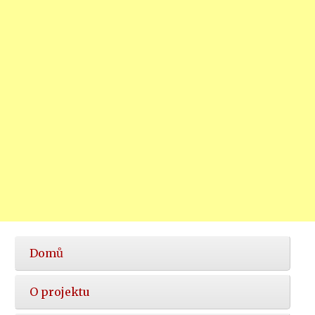
Hlavní
Domů
nabídka
O projektu