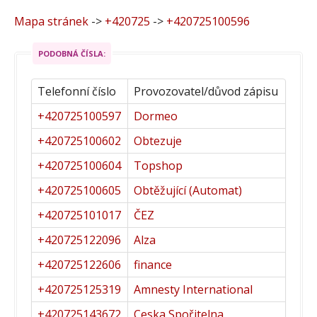
Mapa stránek
->
+420725
->
+420725100596
PODOBNÁ ČÍSLA:
Telefonní číslo
Provozovatel/důvod zápisu
+420725100597
Dormeo
+420725100602
Obtezuje
+420725100604
Topshop
+420725100605
Obtěžující (Automat)
+420725101017
ČEZ
+420725122096
Alza
+420725122606
finance
+420725125319
Amnesty International
+420725143672
Ceska Spořitelna