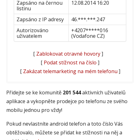
Zapsáno na černou
12.08.2014 16:20
listinu
Zapsáno z IP adresy
46.***.***.247
Autorizováno
+4207*****016
uživatelem
(Vodafone CZ)
[
Zablokovat otravné hovory
]
[
Podat stížnost na číslo
]
[
Zakázat telemarketing na mém telefonu
]
Přidejte se ke komunitě
201 544
aktivních uživatelů
aplikace a vykopněte prodejce po telefonu ze svého
mobilu jednou pro vždy!
Pokud nevlastníte android telefon a toto číslo Vás
obtěžovalo, můžete se přidat ke stížnosti na něj a