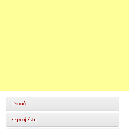
Hlavní
Domů
nabídka
O projektu