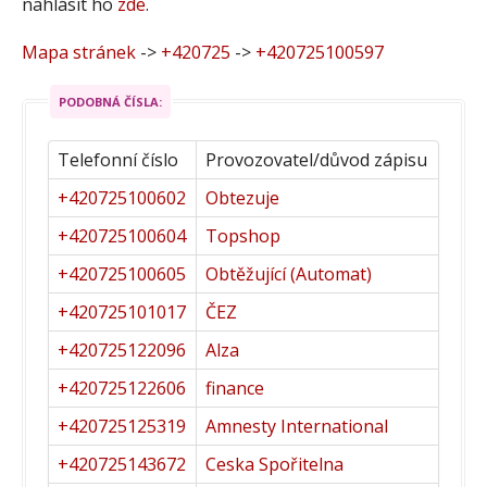
nahlásit ho
zde
.
Mapa stránek
->
+420725
->
+420725100597
PODOBNÁ ČÍSLA:
Telefonní číslo
Provozovatel/důvod zápisu
+420725100602
Obtezuje
+420725100604
Topshop
+420725100605
Obtěžující (Automat)
+420725101017
ČEZ
+420725122096
Alza
+420725122606
finance
+420725125319
Amnesty International
+420725143672
Ceska Spořitelna