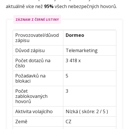
aktuálně více než
95%
všech nebezpečných hovorů.
ZÁZNAM Z ČERNÉ LISTINY
Provozovatel/důvod
Dormeo
zápisu
Důvod zápisu
Telemarketing
Počet dotazů na
3 418 x
číslo
Požadavků na
5
blokaci
Počet
3
zablokovaných
hovorů
Aktivita volajícího
Nízká ( skóre: 2 / 5 )
Země
CZ