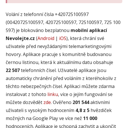
Volání z telefonní čísla +420725100597
(00420725100597, 420725100597, 725100597, 725 100
597) je blokováno bezplatnou
mobilní aplikací
Nevolejte.cz
(
Android
|
iOS
), která chrání své
uživatele před nevyžádanými telemarketingovými
hovory. Aplikace pracuje s komunitně budovanou
černou listinou, která k aktuálnímu datu obsahuje
22 507
telefonních čísel. Uživatelé aplikace jsou
automaticky chránění před voláním z kteréhokoliv z
těchto nebezpečných čísel. Aplikaci můžete zdarma
instalovat z tohoto
linku
, více o jejím fungování se
můžete dozvědět
zde
. Ověřeno
201 544
aktivními
uživateli s vysokým hodnocením
4,8 z 5
hvězdiček
možných na Google Play ve více než
11 000
hodnoceních. Aplikace je schopná zachytit a ukončit