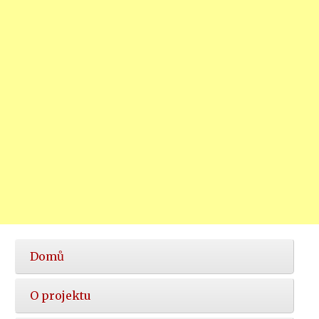
Hlavní
Domů
nabídka
O projektu