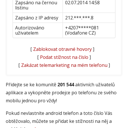
Zapsáno na černou
02.07.2014 14:58
listinu
Zapsáno z IP adresy
212.***.***.8
Autorizováno
+4207*****081
uživatelem
(Vodafone CZ)
[
Zablokovat otravné hovory
]
[
Podat stížnost na číslo
]
[
Zakázat telemarketing na mém telefonu
]
Přidejte se ke komunitě
201 544
aktivních uživatelů
aplikace a vykopněte prodejce po telefonu ze svého
mobilu jednou pro vždy!
Pokud nevlastníte android telefon a toto číslo Vás
obtěžovalo, můžete se přidat ke stížnosti na něj a