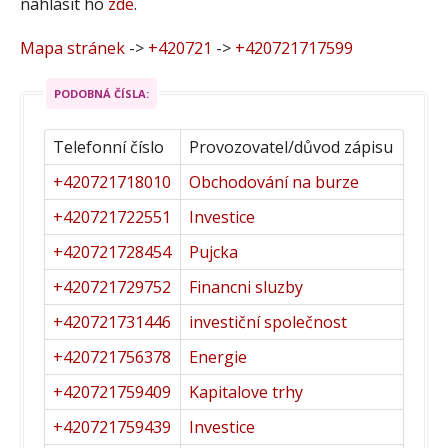
nahlásit ho
zde
.
Mapa stránek
->
+420721
->
+420721717599
PODOBNÁ ČÍSLA:
Telefonní číslo
Provozovatel/důvod zápisu
+420721718010
Obchodování na burze
+420721722551
Investice
+420721728454
Pujcka
+420721729752
Financni sluzby
+420721731446
investiční společnost
+420721756378
Energie
+420721759409
Kapitalove trhy
+420721759439
Investice