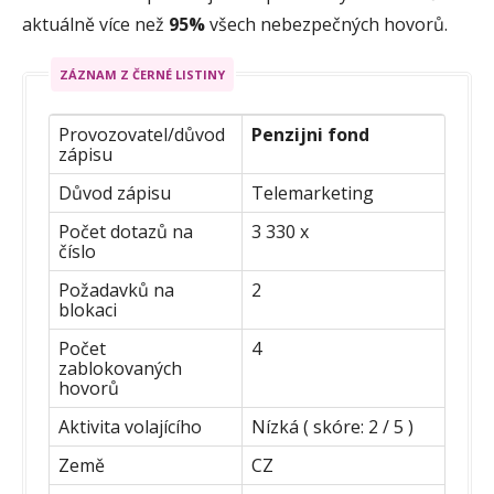
aktuálně více než
95%
všech nebezpečných hovorů.
ZÁZNAM Z ČERNÉ LISTINY
Provozovatel/důvod
Penzijni fond
zápisu
Důvod zápisu
Telemarketing
Počet dotazů na
3 330 x
číslo
Požadavků na
2
blokaci
Počet
4
zablokovaných
hovorů
Aktivita volajícího
Nízká ( skóre: 2 / 5 )
Země
CZ