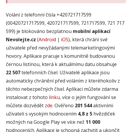
Volání z telefonní čísla +420721717599
(00420721717599, 420721717599, 721717599, 721 717
599) je blokováno bezplatnou
mobilní aplikací
Nevolejte.cz
(
Android
|
iOS
), která chrání své
uživatele před nevyžádanými telemarketingovými
hovory. Aplikace pracuje s komunitně budovanou
černou listinou, která k aktuálnímu datu obsahuje
22 507
telefonních čísel. Uživatelé aplikace jsou
automaticky chránění před voláním z kteréhokoliv z
těchto nebezpečných čísel. Aplikaci můžete zdarma
instalovat z tohoto
linku
, více o jejím fungování se
můžete dozvědět
zde
. Ověřeno
201 544
aktivními
uživateli s vysokým hodnocením
4,8 z 5
hvězdiček
možných na Google Play ve více než
11 000
hodnoceních. Aplikace je schopná zachytit a ukončit