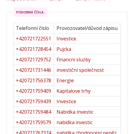
PODOBNÁ ČÍSLA:
Telefonní číslo
Provozovatel/důvod zápisu
+420721722551
Investice
+420721728454
Pujcka
+420721729752
Financni sluzby
+420721731446
investiční společnost
+420721756378
Energie
+420721759409
Kapitalove trhy
+420721759439
Investice
+420721759484
Nabidka investic
+420721759579
nabídka investic
+420721767374
nabídka zhodnocení peněz