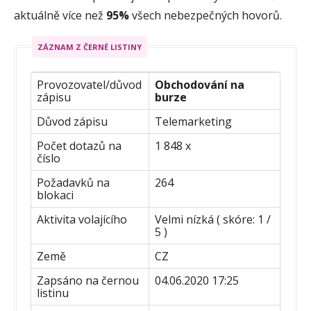
aktuálně více než
95%
všech nebezpečných hovorů.
ZÁZNAM Z ČERNÉ LISTINY
Provozovatel/důvod
Obchodování na
zápisu
burze
Důvod zápisu
Telemarketing
Počet dotazů na
1 848 x
číslo
Požadavků na
264
blokaci
Aktivita volajícího
Velmi nízká ( skóre: 1 /
5 )
Země
CZ
Zapsáno na černou
04.06.2020 17:25
listinu