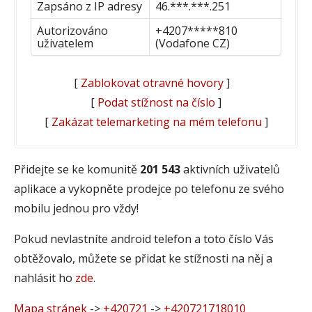
Zapsáno z IP adresy
46.***.***.251
Autorizováno
+4207*****810
uživatelem
(Vodafone CZ)
[
Zablokovat otravné hovory
]
[
Podat stížnost na číslo
]
[
Zakázat telemarketing na mém telefonu
]
Přidejte se ke komunitě
201 543
aktivních uživatelů
aplikace a vykopněte prodejce po telefonu ze svého
mobilu jednou pro vždy!
Pokud nevlastníte android telefon a toto číslo Vás
obtěžovalo, můžete se přidat ke stížnosti na něj a
nahlásit ho
zde
.
Mapa stránek
->
+420721
->
+420721718010