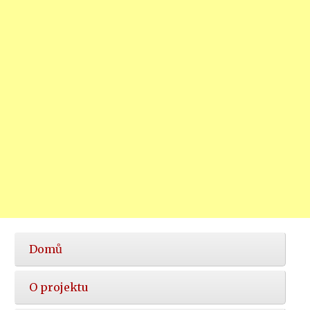
Hlavní
Domů
nabídka
O projektu