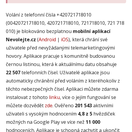
Volání z telefonní čísla +420721718010
(00420721718010, 420721718010, 721718010, 721 718
010) je blokováno bezplatnou
mobilní aplikací
Nevolejte.cz
(
Android
|
iOS
), která chrání své
uživatele před nevyžádanými telemarketingovými
hovory. Aplikace pracuje s komunitně budovanou
černou listinou, která k aktuálnímu datu obsahuje
22 507
telefonních čísel. Uživatelé aplikace jsou
automaticky chránění před voláním z kteréhokoliv z
těchto nebezpečných čísel. Aplikaci můžete zdarma
instalovat z tohoto
linku
, více o jejím fungování se
můžete dozvědět
zde
. Ověřeno
201 543
aktivními
uživateli s vysokým hodnocením
4,8 z 5
hvězdiček
možných na Google Play ve více než
11 000
hodnoceních. Aplikace je schopná zachytit a ukončit